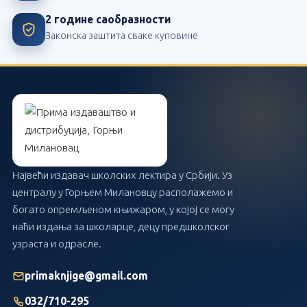
2 године саобразности
Законска заштита сваке куповине
Највећи издавач школских лектира у Србији. Уз
централу у Горњем Милановцу располажемо и
богато опремљеном књижаром, у којој се могу
наћи издања за школарце, децу предшколског
узраста и одрасле.
primaknjige@gmail.com
032/710-295