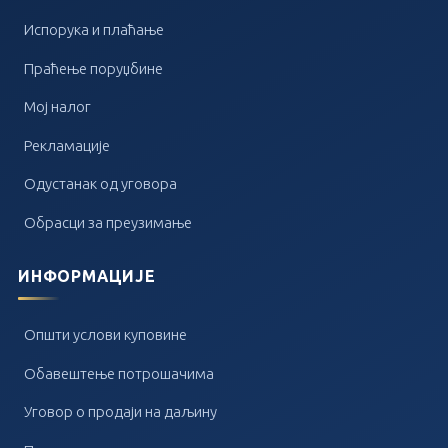
Испорука и плаћање
Праћење поруџбине
Мој налог
Рекламације
Одустанак од уговора
Обрасци за преузимање
ИНФОРМАЦИЈЕ
Општи услови куповине
Обавештење потрошачима
Уговор о продаји на даљину