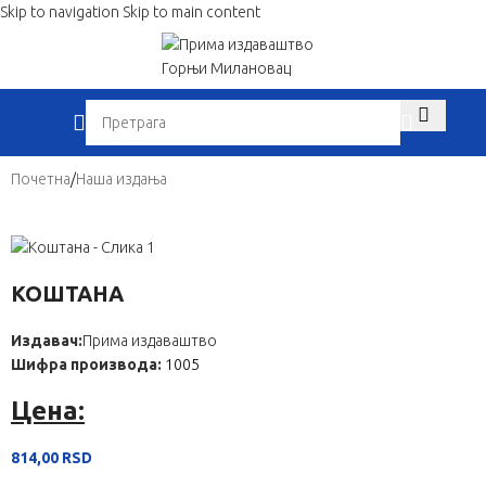
Skip to navigation
Skip to main content
When autocom
Почетна
/
Наша издања
КОШТАНА
Издавач:
Прима издаваштво
Шифра производа:
1005
Цена:
814,00
RSD