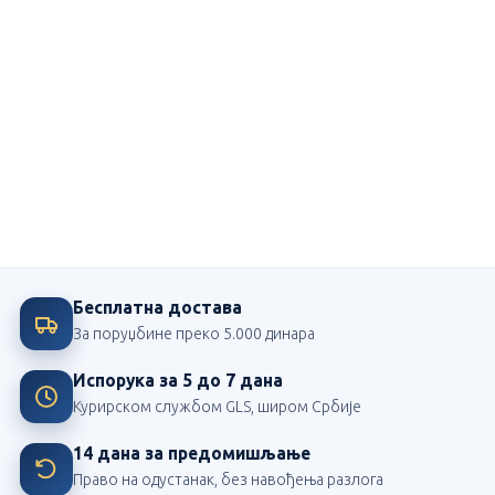
Ми смо посвећени школи
Највећи издавач школских лектира у Србији
Бесплатна достава
За поруџбине преко 5.000 динара
Испорука за 5 до 7 дана
Курирском службом GLS, широм Србије
14 дана за предомишљање
Право на одустанак, без навођења разлога