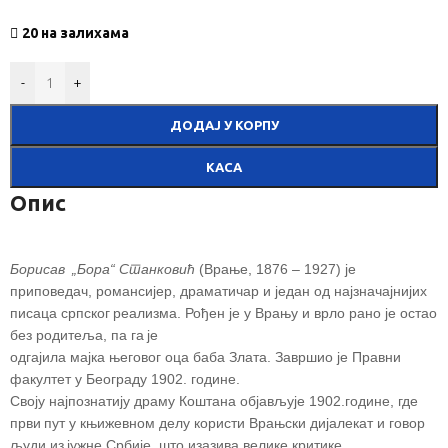
20 на залихама
-
+
ДОДАЈ У КОРПУ
КАСА
Опис
Борисав
„Бора“ Станковић
(Врање, 1876 – 1927)
је
приповедач,
романсијер, драматичар и један од најзначајнијих
писаца српског
реализма. Рођен је у Врању и врло рано је остао
без родитеља, па га
је
одгајила мајка његовог оца баба Злата. Завршио је Правни
факултет у Београду 1902. године.
Своју најпознатију драму Коштана објављује 1902.године, где
први
пут у књижевном делу користи Врањски дијалекат и говор
људи из
јужне Србије, што изазива велике критике.