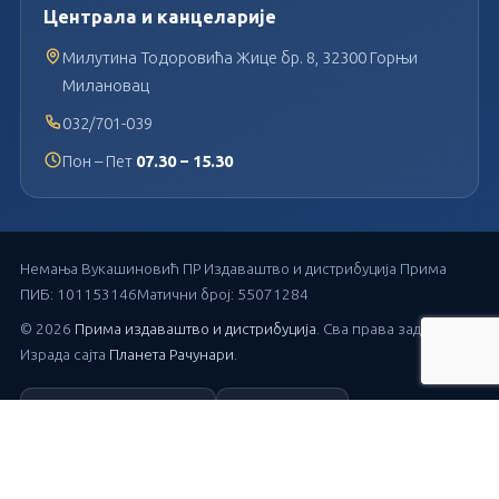
Централа и канцеларије
Милутина Тодоровића Жице бр. 8, 32300 Горњи
Милановац
032/701-039
Пон – Пет
07.30 – 15.30
Немања Вукашиновић ПР Издаваштво и дистрибуција Прима
ПИБ: 101153146
Матични број: 55071284
© 2026
Прима издаваштво и дистрибуција
. Сва права задржана.
Израда сајта
Планета Рачунари
.
Плаћање поузећем
Уплатница
Достава GLS