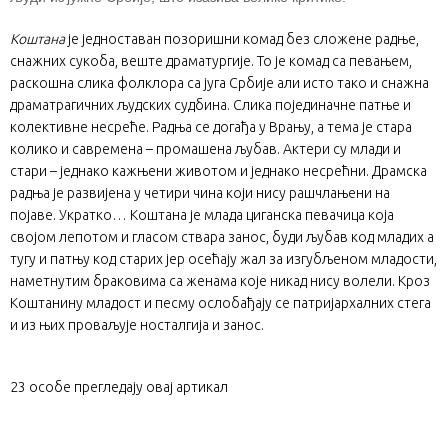
Коштана
је једноставан позоришни комад без сложене радње,
снажних сукоба, веште драматургије. То је комад са певањем,
раскошна слика фолклора са југа Србије али исто тако и снажна
драматрагичних људских судбина. Слика појединачне патње и
колективне несреће. Радња се догађа у Врању, а тема је стара
колико и савремена – промашена љубав. Актери су млади и
стари – једнако кажњени животом и једнако несрећни. Драмска
радња је развијена у четири чина који нису рашчлањени на
појаве. Укратко… Коштана је млада циганска певачица која
својом лепотом и гласом ствара занос, буди љубав код младих а
тугу и патњу код старих јер осећају жал за изгубљеном младости,
наметнутим браковима са женама које никад нису волели. Кроз
Коштанину младост и песму ослобађају се патријархалних стега
и из њих проваљује носталгија и занос.
23
особе прегледају овај артикал