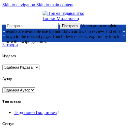
Skip to navigation
Skip to main content
When autocomplete
Претрага
results are available use up and down arrows to review and enter
to go to the desired page. Touch device users, explore by touch
or with swipe gestures.
Затвори
Издавач
Аутор
Тип повеза
Тврд повез
Тврд повез
1
Статус