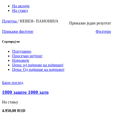
На акцији
На стању
Почетна
/
НЕВЕН- ПАНОНИЈА
Приказан један резултат
Прикажи филтере
Филтери
Сортирај по
Популарно
Просечан рејтинг
Најновије
Цена: од најниже ка највишој
Цена: Од највише ка најнижој
Баци поглед
1000 зашто 1000 зато
На стању
4.950,00
RSD