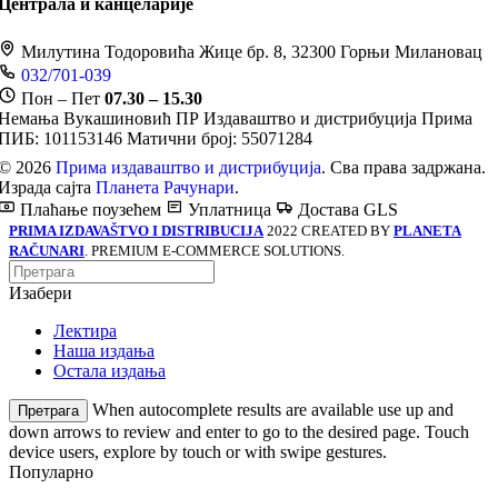
Централа и канцеларије
Милутина Тодоровића Жице бр. 8, 32300 Горњи Милановац
032/701-039
Пон – Пет
07.30 – 15.30
Немања Вукашиновић ПР Издаваштво и дистрибуција Прима
ПИБ: 101153146
Матични број: 55071284
© 2026
Прима издаваштво и дистрибуција
. Сва права задржана.
Израда сајта
Планета Рачунари
.
Плаћање поузећем
Уплатница
Достава GLS
PRIMA IZDAVAŠTVO I DISTRIBUCIJA
2022 CREATED BY
PLANETA
RAČUNARI
. PREMIUM E-COMMERCE SOLUTIONS.
Изабери
Лектира
Наша издања
Остала издања
When autocomplete results are available use up and
Претрага
down arrows to review and enter to go to the desired page. Touch
device users, explore by touch or with swipe gestures.
Популарно