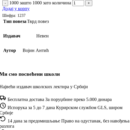
1000 зашто 1000 зато количина
-
+
Додај у корпу
Шифра:
1237
Тип повеза
Тврд повез
Издавач
Невен
Аутор
Војин Антић
Ми смо посвећени школи
Највећи издавач школских лектира у Србији
Бесплатна достава
За поруџбине преко 5.000 динара
Испорука за 5 до 7 дана
Курирском службом GLS, широм
Србије
14 дана за предомишљање
Право на одустанак, без навођења
разлога