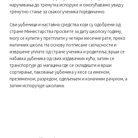
наручивања до тренутка испоруке и омогућавамо увид у
тренутно стање за сваког ученика појединачно.
Сви уџбеници и наставна средства који су одобрени од
стране Министарства просвете за дату школску годину,
могу се купити у претплати у четири месечне рате, преко
матичних школа. На основу потписане сагласности и
извршене уплате од стране ученика и родитеља, врши се
набавка уџбеника од свих издавачких кућа, затим се
транспортује до магацина где се складишти и врши
сортирање, паковање уџбеника у кесе са именом,
презименом, разредом, одељењем и коначним рачуном, а
затим испоручује школама.