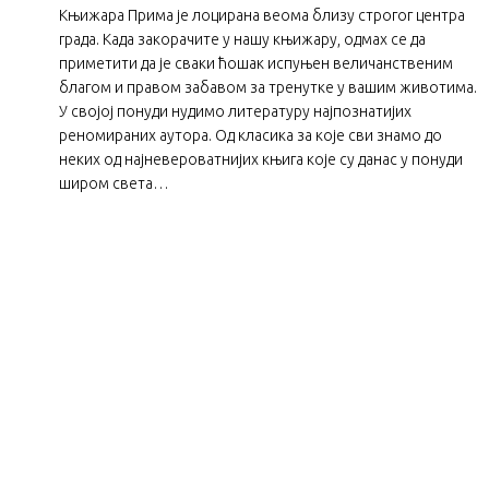
Књижара Прима је лоцирана веома близу строгог центра
града. Када закорачите у нашу књижару, одмах се да
приметити да је сваки ћошак испуњен величанственим
благом и правом забавом за тренутке у вашим животима.
У својој понуди нудимо литературу најпознатијих
реномираних аутора. Од класика за које сви знамо до
неких од најневероватнијих књига које су данас у понуди
широм света…