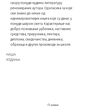
својој понуди нудимо литературу
реномираних аутора. Од класика за које
сви знамо до неких од
најневероватнијих књига које су данас у
понуди широм света. Карактерише нас
добро познавање уџбеника, наставних
средстава, приручника, лектира,
диплома, сведочанства, дневника,
образаца и других производа за школе.
НАША
ИЗДАЊА
О нама