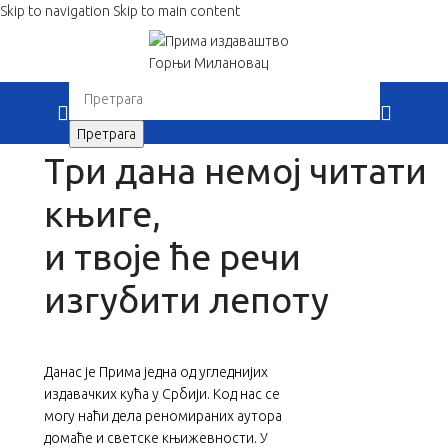
Skip to navigation
Skip to main content
Прима издаваштво и дистрибуција
When autocomplete results are available use up 
Претрага
Три дана немој читати
књиге,
и твоје ће речи
изгубити лепоту
Данас је Прима једна од угледнијих
издавачких кућа у Србији. Код нас се
могу наћи дела реномираних аутора
домаће и светске књижевности. У