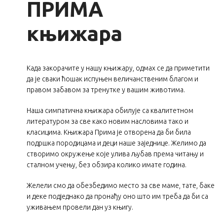
ПРИМА
књижара
Када закорачите у нашу књижару, одмах се да приметити
да је сваки ћошак испуњен величанственим благом и
правом забавом за тренутке у вашим животима.
Наша симпатична књижара обилује са квалитетном
литературом за све како новим насловима тако и
класицима. Књижара Прима је отворена да би била
подршка породицама и деци наше заједнице. Желимо да
створимо окружење које улива љубав према читању и
сталном учењу, без обзира колико имате година.
Желели смо да обезбедимо место за све маме, тате, баке
и деке подједнако да пронађу оно што им треба да би са
уживањем провели дан уз књигу.