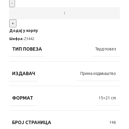
-
+
Додај у корпу
Шифра:
Z5442
ТИП ПОВЕЗА
Тврд повез
ИЗДАВАЧ
Прима издаваштво
ФОРМАТ
15×21 cm
БРОЈ СТРАНИЦА
146