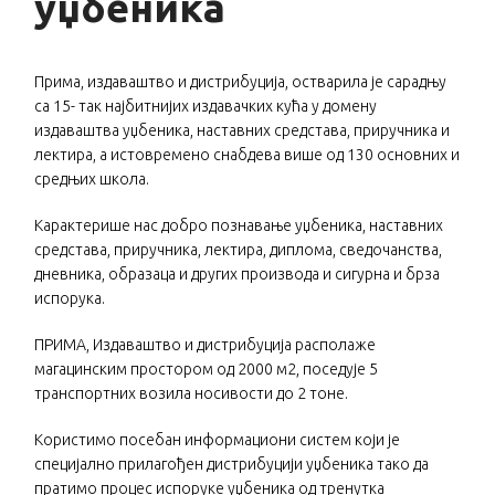
уџбеника
Прима, издаваштво и дистрибуција, остварила је сарадњу
са 15- так најбитнијих издавачких кућа у домену
издаваштва уџбеника, наставних средстава, приручника и
лектира, а истовремено снабдева више од 130 основних и
средњих школа.
Карактерише нас добро познавање уџбеника, наставних
средстава, приручника, лектира, диплома, сведочанства,
дневника, образаца и других производа и сигурна и брза
испорука.
ПРИМА, Издаваштво и дистрибуција располаже
магацинским простором од 2000 м2, поседује 5
транспортних возила носивости до 2 тоне.
Користимо посебан информациони систем који је
специјално прилагођен дистрибуцији уџбеника тако да
пратимо процес испоруке уџбеника од тренутка