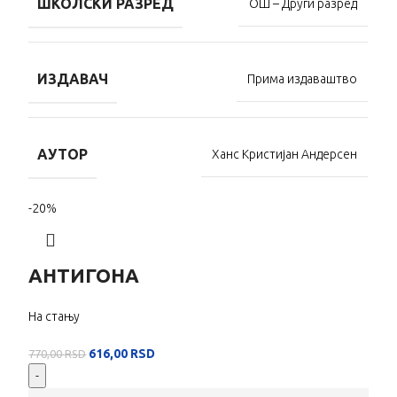
ШКОЛСКИ РАЗРЕД
ОШ – Други разред
ИЗДАВАЧ
Прима издаваштво
АУТОР
Ханс Кристијан Андерсен
-20%
АНТИГОНА
На стању
616,00
RSD
770,00
RSD
-