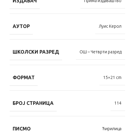
ИЗДАВАЧ
Прима издаваштво
АУТОР
Луис Керол
ШКОЛСКИ РАЗРЕД
ОШ – Четврти разред
ФОРМАТ
15×21 cm
БРОЈ СТРАНИЦА
114
ПИСМО
Ћирилица