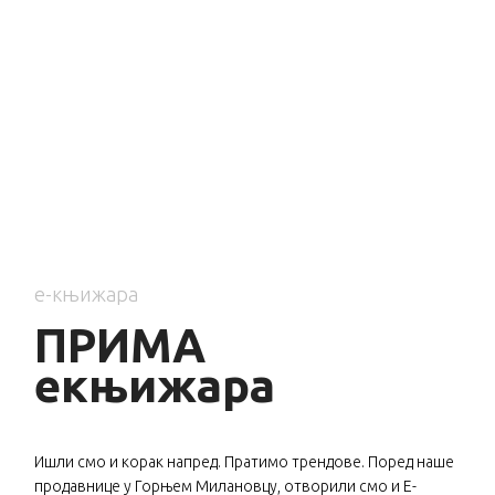
е-књижара
ПРИМА
екњижара
Ишли смо и корак напред. Пратимо трендове. Поред наше
продавнице у Горњем Милановцу, отворили смо и Е-