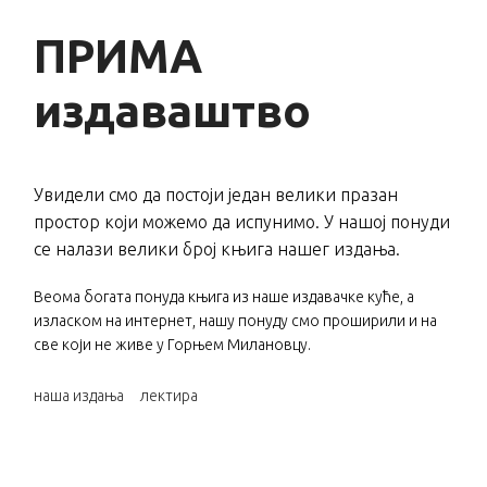
ПРИМА
издаваштво
Увидели смо да постоји један велики празан
простор који можемо да испунимо. У нашој понуди
се налази велики број књига нашег издања.
Веома богата понуда књига из наше издавачке куће, а
изласком на интернет, нашу понуду смо проширили и на
све који не живе у Горњем Милановцу.
наша издања
лектира