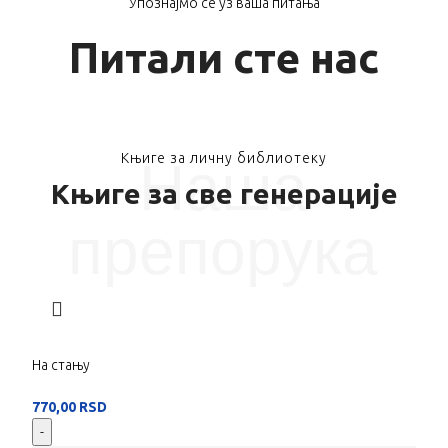
Упознајмо се уз ваша питања
Питали сте нас
Књиге за личну библиотеку
Наша
Књиге за све генерације
препорука
На стању
770,00
RSD
-