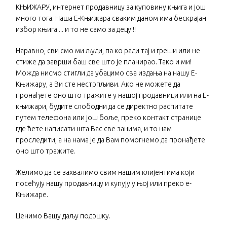
КЊИЖАРУ, интернет продавницу за куповину књига и још
много тога. Наша Е-Књижара сваким даном има бескрајан
избор књига ... и то не само за децу!!!
Наравно, сви смо ми људи, па ко ради тај и греши или не
стиже да заврши баш све што је планирао. Тако и ми!
Можда нисмо стигли да убацимо сва издања на нашу Е-
Књижару, а Ви сте нестрпљиви. Ако не можете да
пронађете оно што тражите у нашој продавници или на Е-
књижари, будите слободни да се директно распитате
путем телефона или још боље, преко контакт странице
где ћете написати шта Вас све занима, и то нам
проследити, а на нама је да Вам помогнемо да пронађете
оно што тражите.
Желимо да се захвалимо свим нашим клијентима који
посећују нашу продавницу и купују у њој или преко е-
Књижаре.
Ценимо Вашу даљу подршку.