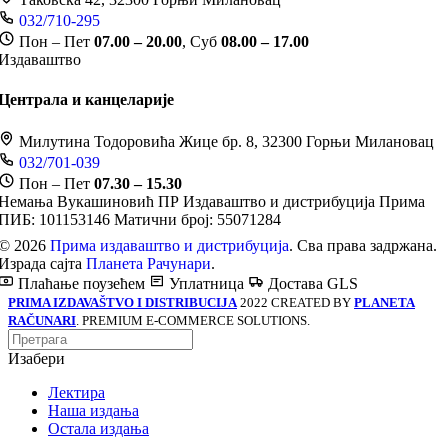
032/710-295
Пон – Пет
07.00 – 20.00
, Суб
08.00 – 17.00
Издаваштво
Централа и канцеларије
Милутина Тодоровића Жице бр. 8, 32300 Горњи Милановац
032/701-039
Пон – Пет
07.30 – 15.30
Немања Вукашиновић ПР Издаваштво и дистрибуција Прима
ПИБ: 101153146
Матични број: 55071284
© 2026
Прима издаваштво и дистрибуција
. Сва права задржана.
Израда сајта
Планета Рачунари
.
Плаћање поузећем
Уплатница
Достава GLS
PRIMA IZDAVAŠTVO I DISTRIBUCIJA
2022 CREATED BY
PLANETA
RAČUNARI
. PREMIUM E-COMMERCE SOLUTIONS.
Изабери
Лектира
Наша издања
Остала издања