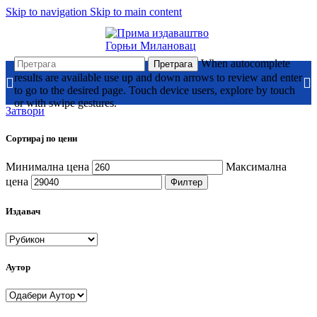
Skip to navigation
Skip to main content
When autocomplete
Претрага
results are available use up and down arrows to review and enter
to go to the desired page. Touch device users, explore by touch
or with swipe gestures.
Затвори
Сортирај по цени
Минимална цена
Максимална
цена
Филтер
Издавач
Аутор