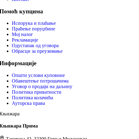
Помоћ купцима
Испорука и плаћање
Праћење поруџбине
Мој налог
Рекламације
Одустанак од уговора
Обрасци за преузимање
Информације
Општи услови куповине
Обавештење потрошачима
Уговор о продаји на даљину
Политика приватности
Политика колачића
Ауторска права
Књижара
Књижара Прима
Таковска 42, 32300 Горњи Милановац