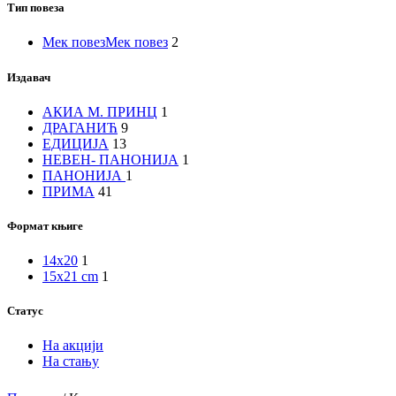
Тип повеза
Мек повез
Мек повез
2
Издавач
АКИА М. ПРИНЦ
1
ДРАГАНИЋ
9
ЕДИЦИЈА
13
НЕВЕН- ПАНОНИЈА
1
ПАНОНИЈА
1
ПРИМА
41
Формат књиге
14x20
1
15x21 cm
1
Статус
На акцији
На стању