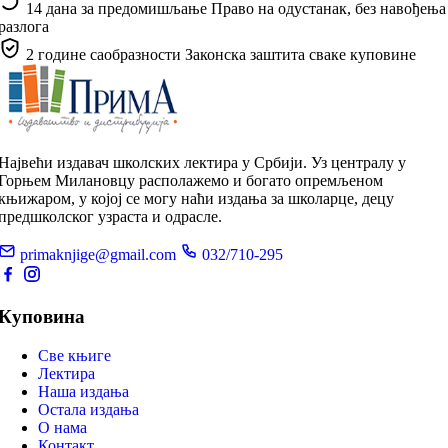
14 дана за предомишљање
Право на одустанак, без навођења
разлога
2 године саобразности
Законска заштита сваке куповине
Највећи издавач школских лектира у Србији. Уз централу у
Горњем Милановцу располажемо и богато опремљеном
књижаром, у којој се могу наћи издања за школарце, децу
предшколског узраста и одрасле.
primaknjige@gmail.com
032/710-295
Куповина
Све књиге
Лектира
Наша издања
Остала издања
О нама
Контакт