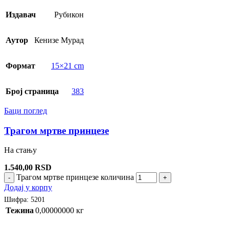
Издавач
Рубикон
Аутор
Кенизе Мурад
Формат
15×21 cm
Број страница
383
Баци поглед
Трагом мртве принцезе
На стању
1.540,00
RSD
Трагом мртве принцезе количина
-
+
Додај у корпу
Шифра:
5201
Тежина
0,00000000 кг