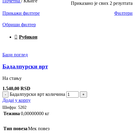
Почетна
/
Књиге
Приказано је свих 2 резултата
Прикажи филтере
Филтери
Обриши филтер
Рубикон
Баци поглед
Бадалпурски врт
На стању
1.540,00
RSD
Бадалпурски врт количина
-
+
Додај у корпу
Шифра:
5202
Тежина
0,00000000 кг
Тип повеза
Мек повез