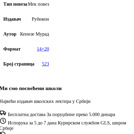
Тип повеза
Мек повез
Издавач
Рубикон
Аутор
Кенизе Мурад
Формат
14×20
Број страница
523
Ми смо посвећени школи
Највећи издавач школских лектира у Србији
Бесплатна достава
За поруџбине преко 5.000 динара
Испорука за 5 до 7 дана
Курирском службом GLS, широм
Србије