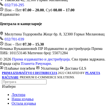
032/710-295
Пон – Пет
07.00 – 20.00
, Суб
08.00 – 17.00
Издаваштво
Централа и канцеларије
Милутина Тодоровића Жице бр. 8, 32300 Горњи Милановац
032/701-039
Пон – Пет
07.30 – 15.30
Немања Вукашиновић ПР Издаваштво и дистрибуција Прима
ПИБ: 101153146
Матични број: 55071284
© 2026
Прима издаваштво и дистрибуција
. Сва права задржана.
Израда сајта
Планета Рачунари
.
Плаћање поузећем
Уплатница
Достава GLS
PRIMA IZDAVAŠTVO I DISTRIBUCIJA
2022 CREATED BY
PLANETA
RAČUNARI
. PREMIUM E-COMMERCE SOLUTIONS.
Изабери
Лектира
Наша издања
Остала издања