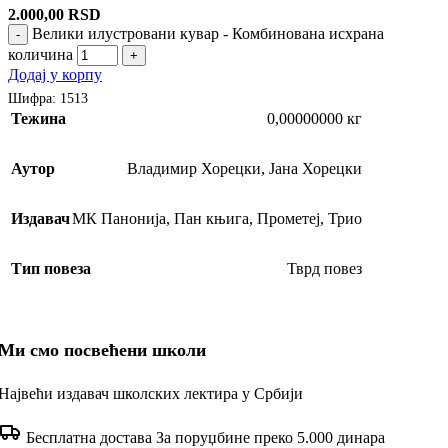
2.000,00
RSD
Велики илустровани кувар - Комбинована исхрана
-
количина
+
Додај у корпу
Шифра:
1513
Тежина
0,00000000 кг
Аутор
Владимир Хорецки
,
Јана Хорецки
Издавач
МК Панонија
,
Пан књига
,
Прометеј
,
Трио
Тип повеза
Тврд повез
Ми смо посвећени школи
Највећи издавач школских лектира у Србији
Бесплатна достава
За поруџбине преко 5.000 динара