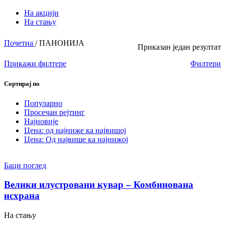
На акцији
На стању
Почетна
/
ПАНОНИЈА
Приказан један резултат
Прикажи филтере
Филтери
Сортирај по
Популарно
Просечан рејтинг
Најновије
Цена: од најниже ка највишој
Цена: Од највише ка најнижој
Баци поглед
Велики илустровани кувар – Комбинована
исхрана
На стању