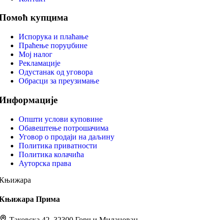
Помоћ купцима
Испорука и плаћање
Праћење поруџбине
Мој налог
Рекламације
Одустанак од уговора
Обрасци за преузимање
Информације
Општи услови куповине
Обавештење потрошачима
Уговор о продаји на даљину
Политика приватности
Политика колачића
Ауторска права
Књижара
Књижара Прима
Таковска 42, 32300 Горњи Милановац