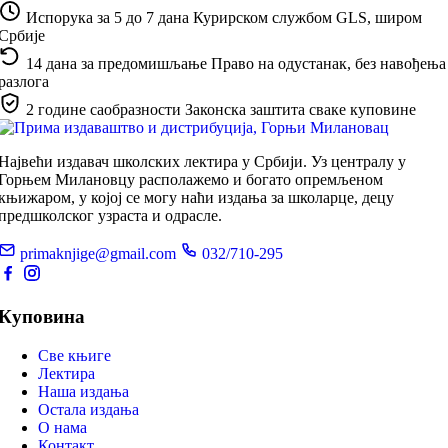
Испорука за 5 до 7 дана
Курирском службом GLS, широм
Србије
14 дана за предомишљање
Право на одустанак, без навођења
разлога
2 године саобразности
Законска заштита сваке куповине
Највећи издавач школских лектира у Србији. Уз централу у
Горњем Милановцу располажемо и богато опремљеном
књижаром, у којој се могу наћи издања за школарце, децу
предшколског узраста и одрасле.
primaknjige@gmail.com
032/710-295
Куповина
Све књиге
Лектира
Наша издања
Остала издања
О нама
Контакт