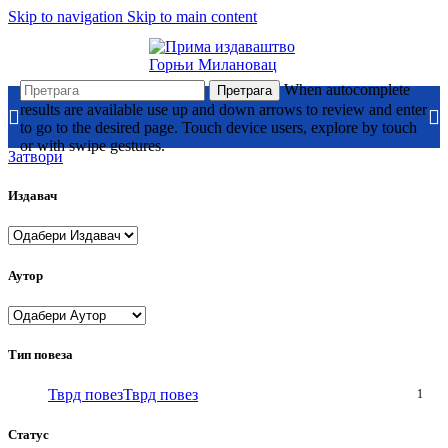
Skip to navigation
Skip to main content
When autocomplete
Претрага
results are available use up and down arrows to review and enter
to go to the desired page. Touch device users, explore by touch
or with swipe gestures.
Затвори
Издавач
Аутор
Тип повеза
Тврд повез
Тврд повез
1
Статус