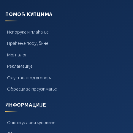
ПОМОЋ КУПЦИМА
Испорука и плаћање
Праћење поруџбине
Мој налог
Рекламације
Одустанак од уговора
Обрасци за преузимање
ИНФОРМАЦИЈЕ
Општи услови куповине