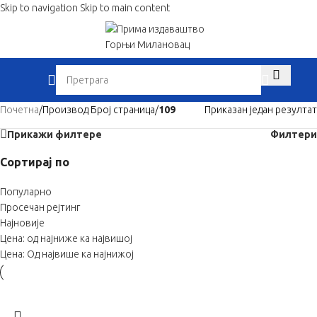
Skip to navigation
Skip to main content
When autocom
Почетна
/
Производ Број страница
/
109
Приказан један резултат
Прикажи филтере
Филтери
Сортирај по
Популарно
Просечан рејтинг
Најновије
Цена: од најниже ка највишој
Цена: Од највише ка најнижој