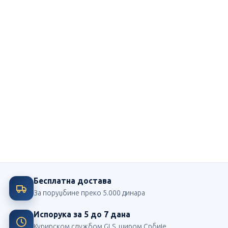
Ми смо посвећени школи
Највећи издавач школских лектира у Србији
Бесплатна достава
За поруџбине преко 5.000 динара
Испорука за 5 до 7 дана
Курирском службом GLS, широм Србије