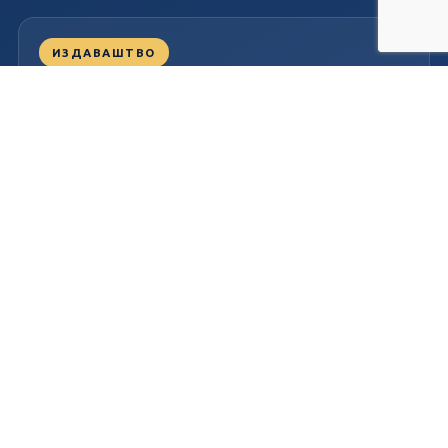
ИЗДАВАШТВО
Централа и канцеларије
Милутина Тодоровића Жице бр. 8, 32300 Горњи
Милановац
032/701-039
Пон – Пет
07.30 – 15.30
Немања Вукашиновић ПР Издаваштво и дистрибуција Прима
ПИБ: 101153146
Матични број: 55071284
© 2026
Прима издаваштво и дистрибуција
. Сва права задржана.
Израда сајта
Планета Рачунари
.
Плаћање поузећем
Уплатница