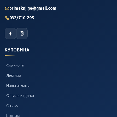
primaknjige@gmail.com
032/710-295
КУПОВИНА
Све књиге
Лектира
Наша издања
Остала издања
О нама
Контакт