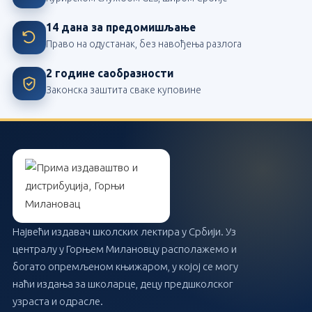
14 дана за предомишљање
Право на одустанак, без навођења разлога
2 године саобразности
Законска заштита сваке куповине
Највећи издавач школских лектира у Србији. Уз
централу у Горњем Милановцу располажемо и
богато опремљеном књижаром, у којој се могу
наћи издања за школарце, децу предшколског
узраста и одрасле.