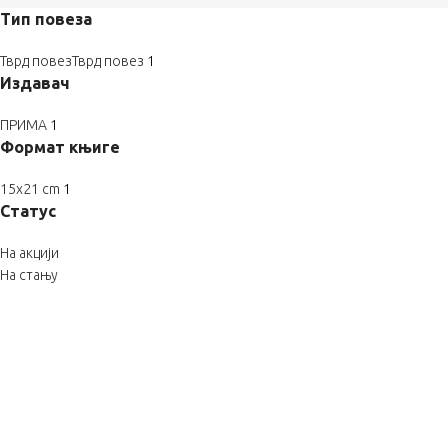
Тип повеза
Тврд повез
Тврд повез
1
Издавач
ПРИМА
1
Формат књиге
15x21 cm
1
Статус
На акцији
На стању