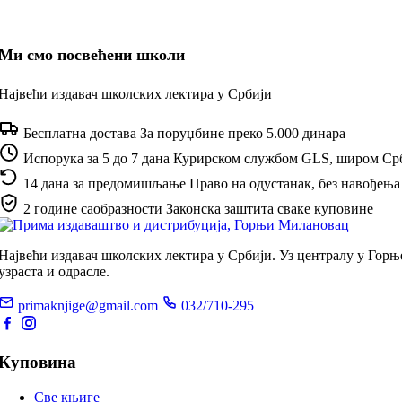
Долина
јоргована
Ми смо посвећени школи
Највећи издавач школских лектира у Србији
Бесплатна достава
За поруџбине преко 5.000 динара
Испорука за 5 до 7 дана
Курирском службом GLS, широм Ср
14 дана за предомишљање
Право на одустанак, без навођења
2 године саобразности
Законска заштита сваке куповине
Највећи издавач школских лектира у Србији. Уз централу у Гор
узраста и одрасле.
primaknjige@gmail.com
032/710-295
Куповина
Све књиге