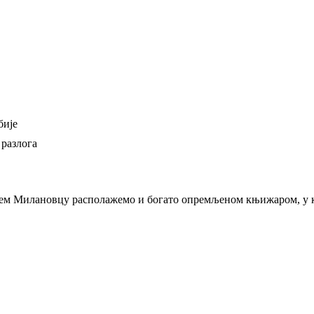
бије
 разлога
њем Милановцу располажемо и богато опремљеном књижаром, у ко