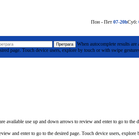
Пон - Пет
07-20h
Суб:
(032) 710 295
Лако до нас - Кликни овде
а Тодоровића Жице ББ, Горњи Милановац
When autocomplete results are a
Претрага
sired page. Touch device users, explore by touch or with swipe gesture
(032) 701 039
Лако до нас - Кликни овде
је
re available use up and down arrows to review and enter to go to the d
view and enter to go to the desired page. Touch device users, explore 