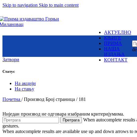
Skip to navigation
Skip to main content
Суб.:
У њој су бајке и приче разних народа
8:00h -
17:00h
– народне и ауторске.
Змајеви су снажни,
одважни,
крилати јунаци,
АКТУЕЛНО
али и страшни демони,
Издаваштво: Милутин
КЊИГЕ
немани,
Контакт
ПРИМА
ружна и
НАША
de
зла чудовишта
Пон. - Пет.:
ИЗДАЊА
7:30am -
15:30pm
Затвори
КОНТАКТ
Статус
Вилинске
Пронађите наше локаци
приче
На акцији
На стању
Чудесна лепота
и натприродне
Почетна
/
Производ Број страница
/
181
моћи вила
Ниједан производ не одговара изабраним критеријумима.
When autocomplete results a
Претрага
Српска историја
gestures.
је језгро
When autocomplete results are available use up and down arrows to re
ових бајки