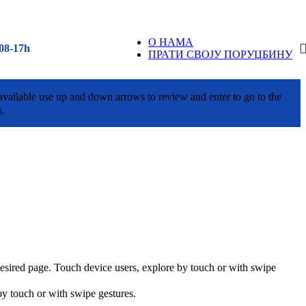
О НАМА
08-17h
ПРАТИ СВОЈУ ПОРУЏБИНУ
vailable use up and down arrows to review and enter to go to the
s.
esired page. Touch device users, explore by touch or with swipe
by touch or with swipe gestures.