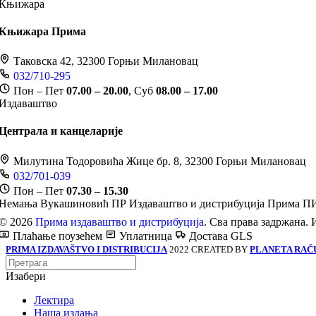
Књижара
Књижара Прима
Таковска 42, 32300 Горњи Милановац
032/710-295
Пон – Пет
07.00 – 20.00
, Суб
08.00 – 17.00
Издаваштво
Централа и канцеларије
Милутина Тодоровића Жице бр. 8, 32300 Горњи Милановац
032/701-039
Пон – Пет
07.30 – 15.30
Немања Вукашиновић ПР Издаваштво и дистрибуција Прима
ПИ
© 2026
Прима издаваштво и дистрибуција
. Сва права задржана. 
Плаћање поузећем
Уплатница
Достава GLS
PRIMA IZDAVAŠTVO I DISTRIBUCIJA
2022 CREATED BY
PLANETA RAČ
Изабери
Лектира
Наша издања