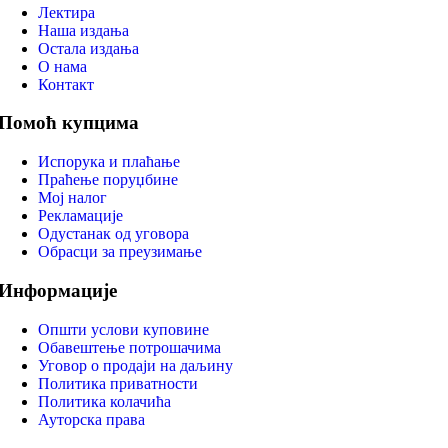
Лектира
Наша издања
Остала издања
О нама
Контакт
Помоћ купцима
Испорука и плаћање
Праћење поруџбине
Мој налог
Рекламације
Одустанак од уговора
Обрасци за преузимање
Информације
Општи услови куповине
Обавештење потрошачима
Уговор о продаји на даљину
Политика приватности
Политика колачића
Ауторска права