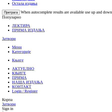
Остала издања
When autocomplete results are available use up and down a
Претрага
Популарно
ЛЕКТИРА
ПРИМА ИЗДАЊА
Затвори
Мени
Категорије
Књиге
АКТУЕЛНО
КЊИГЕ
ПРИМА
НАША ИЗДАЊА
КОНТАКТ
Login / Register
Корпа
Затвори
Sign in