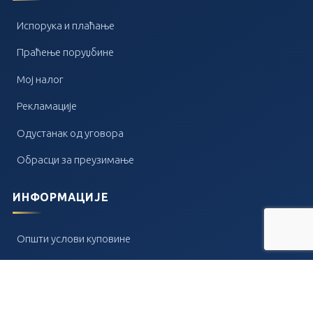
Испорука и плаћање
Праћење поруџбине
Мој налог
Рекламације
Одустанак од уговора
Обрасци за преузимање
ИНФОРМАЦИЈЕ
Општи услови куповине
Обавештење потрошачима
Уговор о продаји на даљину