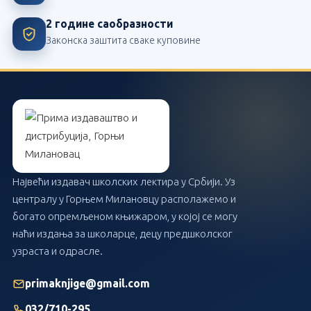
2 године саобразности
Законска заштита сваке куповине
Највећи издавач школских лектира у Србији. Уз
централу у Горњем Милановцу располажемо и
богато опремљеном књижаром, у којој се могу
наћи издања за школарце, децу предшколског
узраста и одрасле.
primaknjige@gmail.com
032/710-295