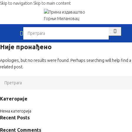
Skip to navigation
Skip to main content
When autocom
Није пронађено
Apologies, but no results were found. Perhaps searching will help find a
related post.
When autocomplete results are available use up and down arrows to revi
Категорије
Нема категорија
Recent Posts
Recent Comments