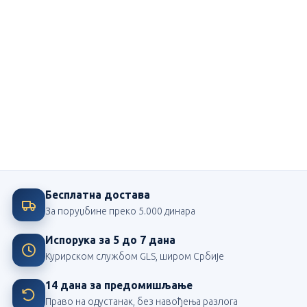
Ми смо посвећени школи
Највећи издавач школских лектира у Србији
Бесплатна достава
За поруџбине преко 5.000 динара
Испорука за 5 до 7 дана
Курирском службом GLS, широм Србије
14 дана за предомишљање
Право на одустанак, без навођења разлога