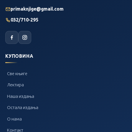
primaknjige@gmail.com
032/710-295
КУПОВИНА
Све књиге
Лектира
Наша издања
Остала издања
О нама
Контакт