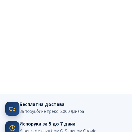
Ми смо посвећени школи
Највећи издавач школских лектира у Србији
Бесплатна достава
За поруџбине преко 5.000 динара
Испорука за 5 до 7 дана
Курирском службом GLS, широм Србије