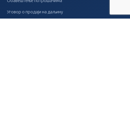
Обавештење потрошачима
Уговор о продаји на даљину
Политика приватности
Политика колачића
Ауторска права
КЊИЖАРА
Књижара Прима
Таковска 42, 32300 Горњи Милановац
032/710-295
Пон – Пет
07.00 – 20.00
, Суб
08.00 – 17.00