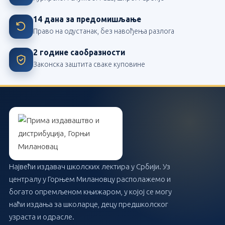
14 дана за предомишљање
Право на одустанак, без навођења разлога
2 године саобразности
Законска заштита сваке куповине
Највећи издавач школских лектира у Србији. Уз
централу у Горњем Милановцу располажемо и
богато опремљеном књижаром, у којој се могу
наћи издања за школарце, децу предшколског
узраста и одрасле.