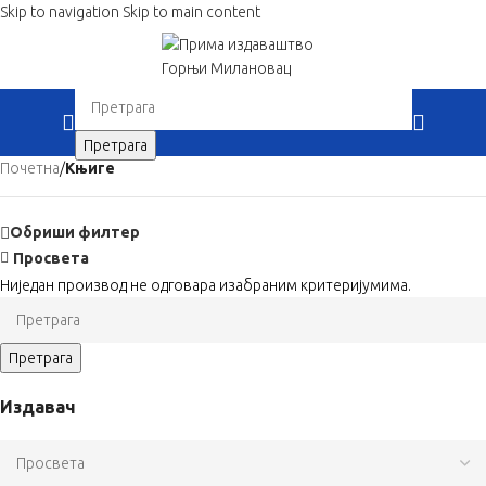
Skip to navigation
Skip to main content
When autocomplete results are available use up 
Претрага
Почетна
/
Књиге
Обриши филтер
Просвета
Ниједан производ не одговара изабраним критеријумима.
When autocomplete results are available use up and down ar
Претрага
When autocomplete results are available use up and down arrows to revi
Издавач