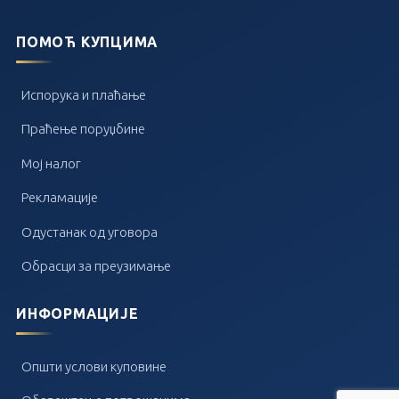
ПОМОЋ КУПЦИМА
Испорука и плаћање
Праћење поруџбине
Мој налог
Рекламације
Одустанак од уговора
Обрасци за преузимање
ИНФОРМАЦИЈЕ
Општи услови куповине