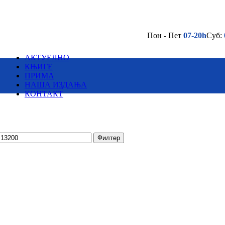
Пон - Пет
07-20h
Суб:
(032) 710 295
Лако до нас - Кликни овде
АКТУЕЛНО
а Тодоровића Жице ББ, Горњи Милановац
КЊИГЕ
ПРИМА
НАША ИЗДАЊА
КОНТАКТ
(032) 701 039
Лако до нас - Кликни овде
је
Филтер