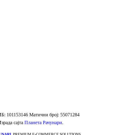
Б: 101153146
Матични број: 55071284
Израда сајта
Планета Рачунари
.
UNARI
. PREMIUM E-COMMERCE SOLUTIONS.