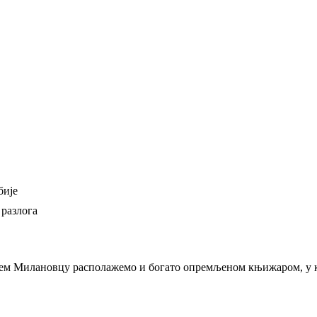
бије
 разлога
њем Милановцу располажемо и богато опремљеном књижаром, у ко