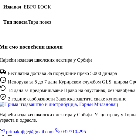
Издавач
ЕВРО БООК
Тип повеза
Тврд повез
Ми смо посвећени школи
Највећи издавач школских лектира у Србији
Бесплатна достава
За поруџбине преко 5.000 динара
Испорука за 5 до 7 дана
Курирском службом GLS, широм Ср
14 дана за предомишљање
Право на одустанак, без навођења
2 године саобразности
Законска заштита сваке куповине
Највећи издавач школских лектира у Србији. Уз централу у Гор
узраста и одрасле.
primaknjige@gmail.com
032/710-295