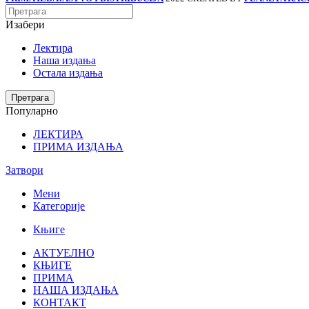
Изабери
Лектира
Наша издања
Остала издања
When autocomplete results are available use up and down a
Претрага
Популарно
ЛЕКТИРА
ПРИМА ИЗДАЊА
Затвори
Мени
Категорије
Књиге
АКТУЕЛНО
КЊИГЕ
ПРИМА
НАША ИЗДАЊА
КОНТАКТ