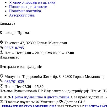
Уговор о продаји на даљину
Политика приватности
Политика колачића
Ауторска права
Књижара
Књижара Прима
Таковска 42, 32300 Горњи Милановац
032/710-295
Пон – Пет
07.00 – 20.00
, Суб
08.00 – 17.00
Издаваштво
Централа и канцеларије
Милутина Тодоровића Жице бр. 8, 32300 Горњи Милановац
032/701-039
Пон – Пет
07.30 – 15.30
Немања Вукашиновић ПР Издаваштво и дистрибуција Прима
ПИ
© 2026
Прима издаваштво и дистрибуција
. Сва права задржана. 
Плаћање поузећем
Уплатница
Достава GLS
PRIMA IZDAVAŠTVO I DISTRIBUCIJA
2022 CREATED BY
PLANETA RAČ