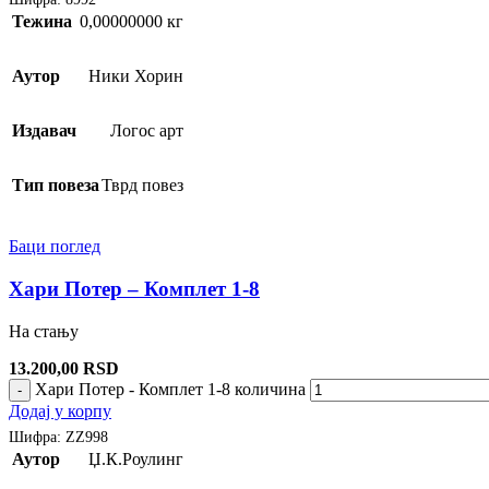
Тежина
0,00000000 кг
Аутор
Ники Хорин
Издавач
Логос арт
Тип повеза
Тврд повез
Баци поглед
Хари Потер – Комплет 1-8
На стању
13.200,00
RSD
Хари Потер - Комплет 1-8 количина
-
Додај у корпу
Шифра:
ZZ998
Аутор
Џ.К.Роулинг