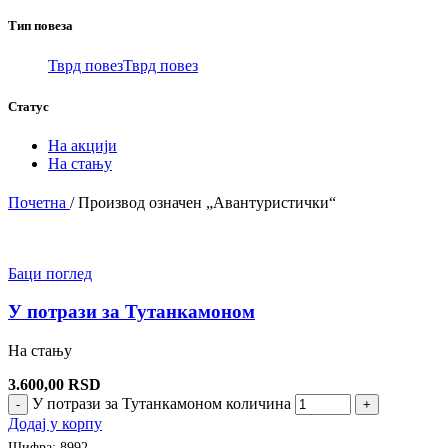
Долина
Тип повеза
јоргована
Тврд повез
Тврд повез
Статус
На акцији
На стању
Почетна
/
Производ oзначен „Авантуристички“
Баци поглед
У потрази за Тутанкамоном
На стању
3.600,00
RSD
У потрази за Тутанкамоном количина
-
+
Додај у корпу
Шифра:
8992