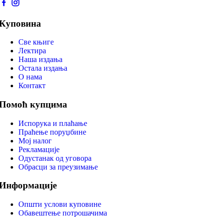
Куповина
Све књиге
Лектира
Наша издања
Остала издања
О нама
Контакт
Помоћ купцима
Испорука и плаћање
Праћење поруџбине
Мој налог
Рекламације
Одустанак од уговора
Обрасци за преузимање
Информације
Општи услови куповине
Обавештење потрошачима