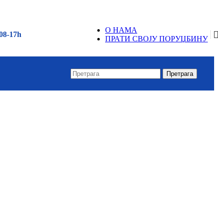
О НАМА
08-17h
ПРАТИ СВОЈУ ПОРУЏБИНУ
When a
Претрага