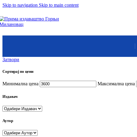
Приче о змајевима
Skip to navigation
Skip to main content
Суб.:
8:00h -
17:00h
У њој су бајке и приче разних народа – народне и ауторске.
Змајеви су снажни,
одважни,
крилати јунаци,
али и страшни демони,
Издаваштво: Милутин
немани,
Контакт
ружна и
зла чудовишта
Пон. - Пет.:
7:30am -
15:30pm
Затвори
Сортирај по цени
Вилинске
приче
Пронађите наше локаци
Минимална цена
Максимална цена
Чудесна лепота
и натприродне
Издавач
моћи вила
Српска историја
Аутор
је језгро
ових бајки