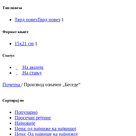
Долина
Тип повеза
јоргована
Тврд повез
Тврд повез
1
Формат књиге
15x21 cm
1
Статус
На акцији
На стању
Почетна
/
Производ oзначен „Беседе“
Сортирај по
Популарно
Просечан рејтинг
Најновије
Цена: од најниже ка највишој
Цена: Од највише ка најнижој