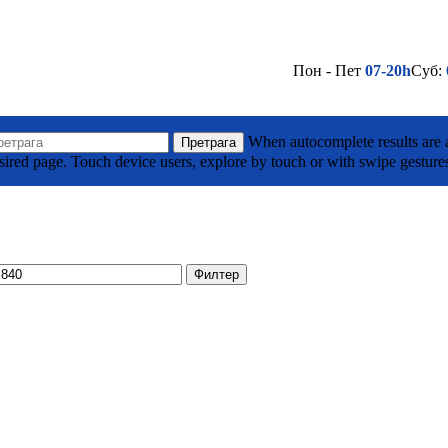
Пон - Пет
07-20h
Суб:
(032) 710 295
Лако до нас - Кликни овде
а Тодоровића Жице ББ, Горњи Милановац
When autocomplete results are a
Претрага
sired page. Touch device users, explore by touch or with swipe gesture
(032) 701 039
Лако до нас - Кликни овде
је
Филтер