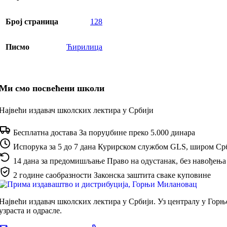
Број страница
128
Писмо
Ћирилица
Ми смо посвећени школи
Највећи издавач школских лектира у Србији
Бесплатна достава
За поруџбине преко 5.000 динара
Испорука за 5 до 7 дана
Курирском службом GLS, широм Ср
14 дана за предомишљање
Право на одустанак, без навођења
2 године саобразности
Законска заштита сваке куповине
Највећи издавач школских лектира у Србији. Уз централу у Гор
узраста и одрасле.