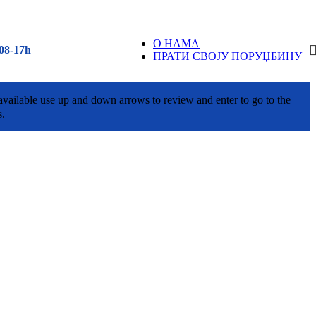
О НАМА
08-17h
ПРАТИ СВОЈУ ПОРУЏБИНУ
vailable use up and down arrows to review and enter to go to the
s.