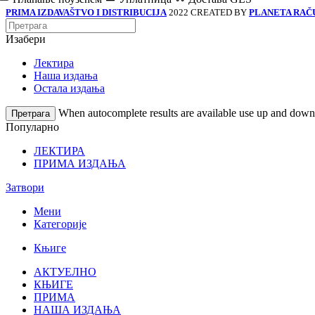
PRIMA IZDAVAŠTVO I DISTRIBUCIJA
2022 CREATED BY
PLANETA RAČ
Изабери
Лектира
Наша издања
Остала издања
When autocomplete results are available use up and down a
Претрага
Популарно
ЛЕКТИРА
ПРИМА ИЗДАЊА
Затвори
Мени
Категорије
Књиге
АКТУЕЛНО
КЊИГЕ
ПРИМА
НАША ИЗДАЊА