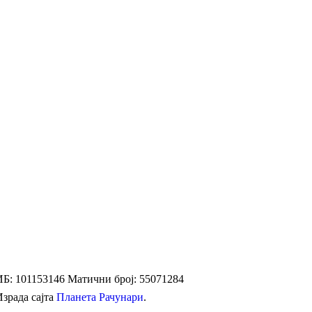
Б: 101153146
Матични број: 55071284
Израда сајта
Планета Рачунари
.