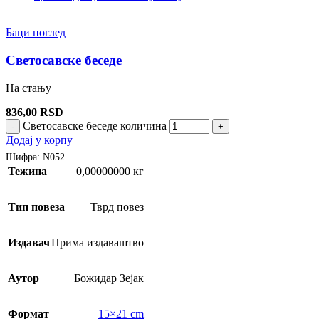
Баци поглед
Светосавске беседе
На стању
836,00
RSD
Светосавске беседе количина
-
+
Додај у корпу
Шифра:
N052
Тежина
0,00000000 кг
Тип повеза
Тврд повез
Издавач
Прима издаваштво
Аутор
Божидар Зејак
Формат
15×21 cm