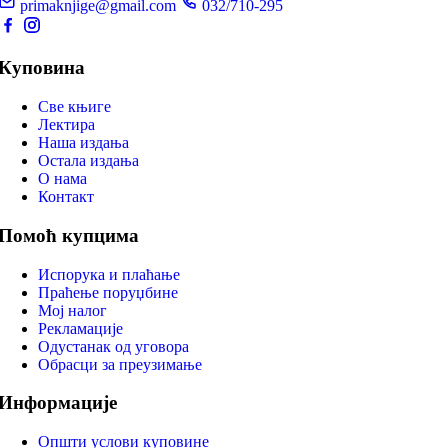
primaknjige@gmail.com
032/710-295
Куповина
Све књиге
Лектира
Наша издања
Остала издања
О нама
Контакт
Помоћ купцима
Испорука и плаћање
Праћење поруџбине
Мој налог
Рекламације
Одустанак од уговора
Обрасци за преузимање
Информације
Општи услови куповине