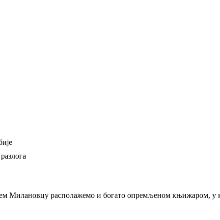
бије
 разлога
њем Милановцу располажемо и богато опремљеном књижаром, у ко