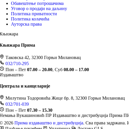
Обавештење потрошачима
Уговор о продаји на даљину
Политика приватности
Политика колачића
Ауторска права
Књижара
Књижара Прима
Таковска 42, 32300 Горњи Милановац
032/710-295
Пон – Пет
07.00 – 20.00
, Суб
08.00 – 17.00
Издаваштво
Централа и канцеларије
Милутина Тодоровића Жице бр. 8, 32300 Горњи Милановац
032/701-039
Пон – Пет
07.30 – 15.30
Немања Вукашиновић ПР Издаваштво и дистрибуција Прима
ПИ
© 2026
Прима издаваштво и дистрибуција
. Сва права задржана. 
Плаћање поузећем
Уплатница
Достава GLS