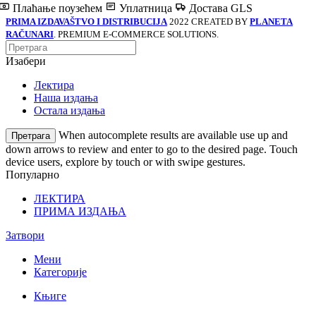
Плаћање поузећем
Уплатница
Достава GLS
PRIMA IZDAVAŠTVO I DISTRIBUCIJA
2022 CREATED BY
PLANETA
RAČUNARI
. PREMIUM E-COMMERCE SOLUTIONS.
Изабери
Лектира
Наша издања
Остала издања
When autocomplete results are available use up and
Претрага
down arrows to review and enter to go to the desired page. Touch
device users, explore by touch or with swipe gestures.
Популарно
ЛЕКТИРА
ПРИМА ИЗДАЊА
Затвори
Мени
Категорије
Књиге