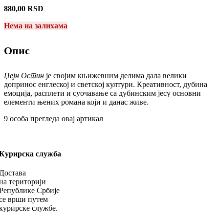
880,00
RSD
Нема на залихама
Опис
Џејн Остин
је својим књижевним делима дала велики
допринос енглеској и светској култури. Креативност, дубина
емоција, расплети и суочавање са дубинским јесу основни
елементи њених романа који и данас живе.
9
особа прегледа овај артикал
Курирска служба
Достава
на територији
Републике Србије
се врши путем
курирске службе.