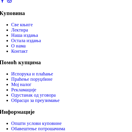
Куповина
Све књиге
Лектира
Наша издања
Остала издања
О нама
Контакт
Помоћ купцима
Испорука и плаћање
Праћење поруџбине
Мој налог
Рекламације
Одустанак од уговора
Обрасци за преузимање
Информације
Општи услови куповине
Обавештење потрошачима