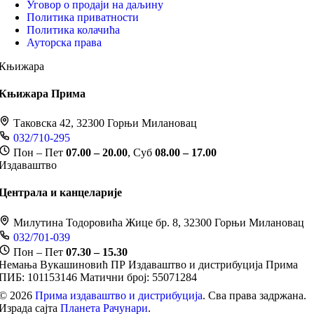
Уговор о продаји на даљину
Политика приватности
Политика колачића
Ауторска права
Књижара
Књижара Прима
Таковска 42, 32300 Горњи Милановац
032/710-295
Пон – Пет
07.00 – 20.00
, Суб
08.00 – 17.00
Издаваштво
Централа и канцеларије
Милутина Тодоровића Жице бр. 8, 32300 Горњи Милановац
032/701-039
Пон – Пет
07.30 – 15.30
Немања Вукашиновић ПР Издаваштво и дистрибуција Прима
ПИБ: 101153146
Матични број: 55071284
© 2026
Прима издаваштво и дистрибуција
. Сва права задржана.
Израда сајта
Планета Рачунари
.