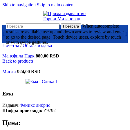
Skip to navigation
Skip to main content
When autocomplete
Претрага
results are available use up and down arrows to review and enter
to go to the desired page. Touch device users, explore by touch
or with swipe gestures.
Почетна
/
Остала издања
Мансфилд Парк
880,00
RSD
Back to products
Мисли
924,00
RSD
Ема
Издавач:
Феникс либрис
Шифра производа:
Z9792
Цена: