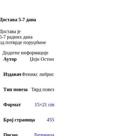
Достава 5-7 дана
Достава је
5-7 радних дана
од потврде поруџбине
Додатне информације
Аутор
Џејн Остин
Издавач
Феникс либрис
Тип повеза
Тврд повез
Формат
15×21 cm
Број страница
455
Писмо
Латиница