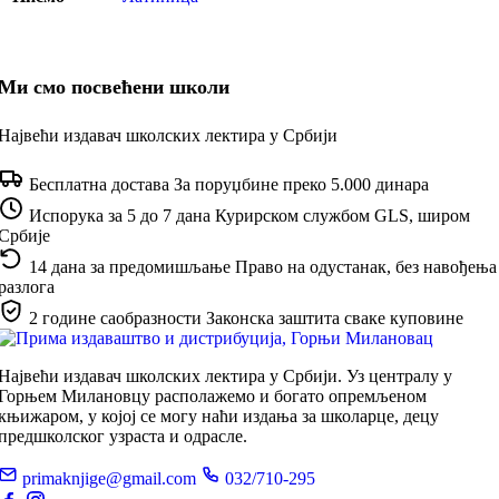
Ми смо посвећени школи
Највећи издавач школских лектира у Србији
Бесплатна достава
За поруџбине преко 5.000 динара
Испорука за 5 до 7 дана
Курирском службом GLS, широм
Србије
14 дана за предомишљање
Право на одустанак, без навођења
разлога
2 године саобразности
Законска заштита сваке куповине
Највећи издавач школских лектира у Србији. Уз централу у
Горњем Милановцу располажемо и богато опремљеном
књижаром, у којој се могу наћи издања за школарце, децу
предшколског узраста и одрасле.
primaknjige@gmail.com
032/710-295