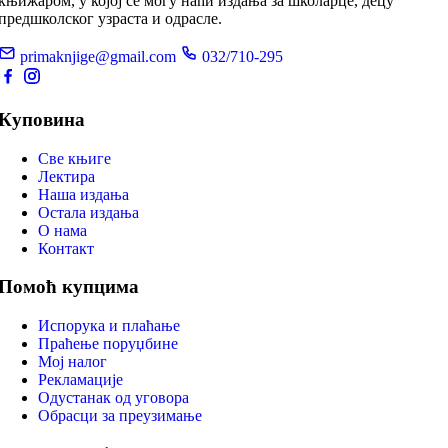
књижаром, у којој се могу наћи издања за школарце, децу
предшколског узраста и одрасле.
primaknjige@gmail.com
032/710-295
Куповина
Све књиге
Лектира
Наша издања
Остала издања
О нама
Контакт
Помоћ купцима
Испорука и плаћање
Праћење поруџбине
Мој налог
Рекламације
Одустанак од уговора
Обрасци за преузимање