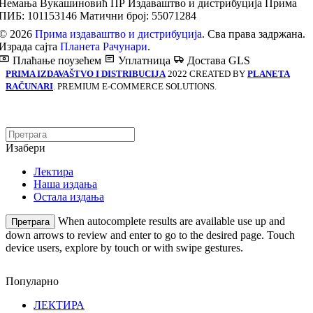
Немања Вукашиновић ПР Издаваштво и дистрибуција Прима
ПИБ: 101153146
Матични број: 55071284
© 2026
Прима издаваштво и дистрибуција
. Сва права задржана.
Израда сајта
Планета Рачунари
.
Плаћање поузећем
Уплатница
Достава GLS
PRIMA IZDAVAŠTVO I DISTRIBUCIJA
2022 CREATED BY
PLANETA
RAČUNARI
. PREMIUM E-COMMERCE SOLUTIONS.
Изабери
Лектира
Наша издања
Остала издања
When autocomplete results are available use up and
Претрага
down arrows to review and enter to go to the desired page. Touch
device users, explore by touch or with swipe gestures.
Популарно
ЛЕКТИРА