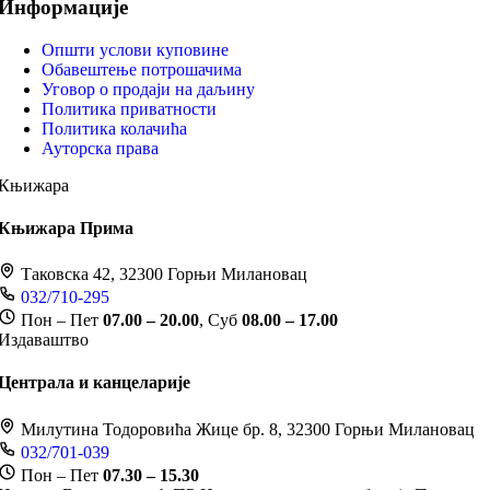
Информације
Општи услови куповине
Обавештење потрошачима
Уговор о продаји на даљину
Политика приватности
Политика колачића
Ауторска права
Књижара
Књижара Прима
Таковска 42, 32300 Горњи Милановац
032/710-295
Пон – Пет
07.00 – 20.00
, Суб
08.00 – 17.00
Издаваштво
Централа и канцеларије
Милутина Тодоровића Жице бр. 8, 32300 Горњи Милановац
032/701-039
Пон – Пет
07.30 – 15.30