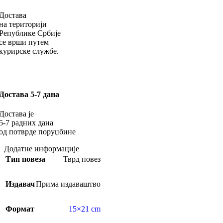
Достава
на територији
Републике Србије
се врши путем
курирске службе.
Достава 5-7 дана
Достава је
5-7 радних дана
од потврде поруџбине
Додатне информације
Тип повеза
Тврд повез
Издавач
Прима издаваштво
Формат
15×21 cm