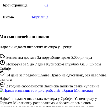
Број страница
82
Писмо
Ћирилица
Ми смо посвећени школи
Највећи издавач школских лектира у Србији
Бесплатна достава
За поруџбине преко 5.000 динара
Испорука за 5 до 7 дана
Курирском службом GLS, широм
Србије
14 дана за предомишљање
Право на одустанак, без навођења
разлога
2 године саобразности
Законска заштита сваке куповине
Највећи издавач школских лектира у Србији. Уз централу у
Горњем Милановцу располажемо и богато опремљеном