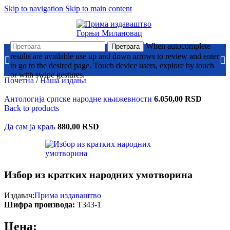
Skip to navigation
Skip to main content
When autocomplete
Претрага
results are available use up and down arrows to review and enter
to go to the desired page. Touch device users, explore by touch
or with swipe gestures.
Почетна
/
Наша издања
Антологија српске народне књижевности
6.050,00
RSD
Back to products
Да сам ја краљ
880,00
RSD
Избор из кратких народних умотворина
Издавач:
Прима издаваштво
Шифра производа:
Т343-1
Цена: