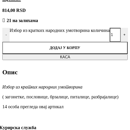
814,00
RSD
21 на залихама
Избор из кратких народних умотворина количина
-
+
ДОДАЈ У КОРПУ
КАСА
Опис
Избор из кратких народних умотворина
( загонетке, пословице, брзалице, питалице, разбрајалице)
14
особа прегледа овај артикал
Курирска служба