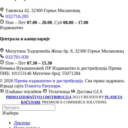
Таковска 42, 32300 Горњи Милановац
032/710-295
Пон – Пет
07.00 – 20.00
, Суб
08.00 – 17.00
Издаваштво
Централа и канцеларије
Милутина Тодоровића Жице бр. 8, 32300 Горњи Милановац
032/701-039
Пон – Пет
07.30 – 15.30
Немања Вукашиновић ПР Издаваштво и дистрибуција Прима
ПИБ: 101153146
Матични број: 55071284
© 2026
Прима издаваштво и дистрибуција
. Сва права задржана.
Израда сајта
Планета Рачунари
.
Плаћање поузећем
Уплатница
Достава GLS
PRIMA IZDAVAŠTVO I DISTRIBUCIJA
2022 CREATED BY
PLANETA
RAČUNARI
. PREMIUM E-COMMERCE SOLUTIONS.
Изабери
Лектира
Наша издања