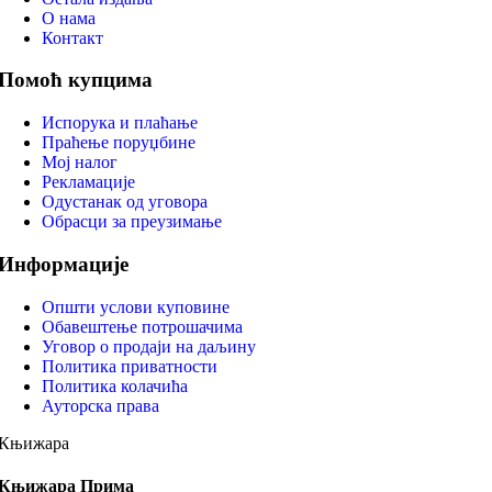
О нама
Контакт
Помоћ купцима
Испорука и плаћање
Праћење поруџбине
Мој налог
Рекламације
Одустанак од уговора
Обрасци за преузимање
Информације
Општи услови куповине
Обавештење потрошачима
Уговор о продаји на даљину
Политика приватности
Политика колачића
Ауторска права
Књижара
Књижара Прима