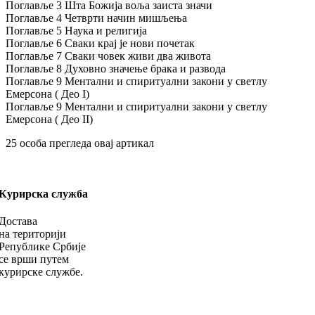
Поглавље 3 Шта Божија воља заиста значи
Поглавље 4 Четврти начин мишљења
Поглавље 5 Наука и религија
Поглавље 6 Сваки крај је нови почетак
Поглавље 7 Сваки човек живи два живота
Поглавље 8 Духовно значење брака и развода
Поглавље 9 Ментални и спиритуални закони у светлу
Емерсона ( Део I)
Поглавље 9 Ментални и спиритуални закони у светлу
Емерсона ( Део II)
25
особа прегледа овај артикал
Курирска служба
Достава
на територији
Републике Србије
се врши путем
курирске службе.