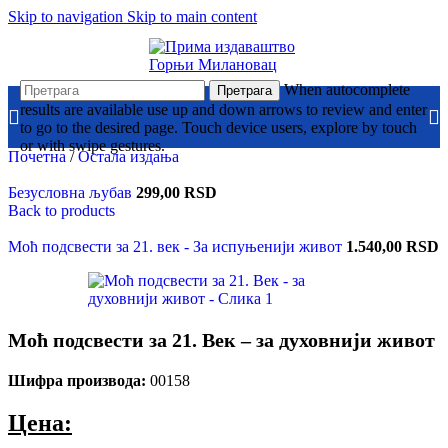
Skip to navigation
Skip to main content
When autocomplete
Претрага
results are available use up and down arrows to review and enter
to go to the desired page. Touch device users, explore by touch
or with swipe gestures.
Почетна
/
Остала издања
Безусловна љубав
299,00
RSD
Back to products
Моћ подсвести за 21. век - За испуњенији живот
1.540,00
RSD
Моћ подсвести за 21. Век – за духовнији живот
Шифра производа:
00158
Цена: