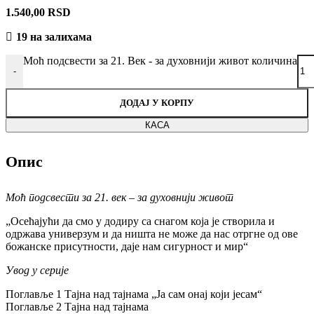
1.540,00
RSD
19 на залихама
Моћ подсвести за 21. Век - за духовнији живот количина
-
ДОДАЈ У КОРПУ
КАСА
Опис
Моћ подсвести за 21. век – за духовнији живот
„Осећајући да смо у додиру са снагом која је створила и
одржава универзум и да ништа не може да нас отргне од ове
божанске присутности, даје нам сигурност и мир“
Увод у серије
Поглавље 1 Тајна над тајнама „Ја сам онај који јесам“
Поглавље 2 Тајна над тајнама