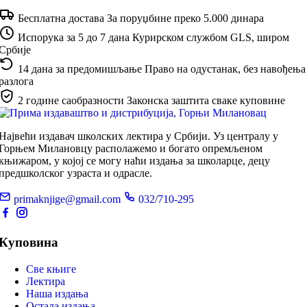
Бесплатна достава
За поруџбине преко 5.000 динара
Испорука за 5 до 7 дана
Курирском службом GLS, широм
Србије
14 дана за предомишљање
Право на одустанак, без навођења
разлога
2 године саобразности
Законска заштита сваке куповине
Највећи издавач школских лектира у Србији. Уз централу у
Горњем Милановцу располажемо и богато опремљеном
књижаром, у којој се могу наћи издања за школарце, децу
предшколског узраста и одрасле.
primaknjige@gmail.com
032/710-295
Куповина
Све књиге
Лектира
Наша издања
Остала издања