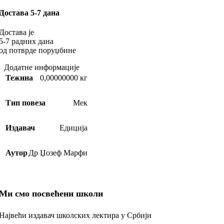
Достава 5-7 дана
Достава је
5-7 радних дана
од потврде поруџбине
Додатне информације
Тежина
0,00000000 кг
Тип повеза
Мек
Издавач
Едиција
Аутор
Др Џозеф Марфи
Ми смо посвећени школи
Највећи издавач школских лектира у Србији