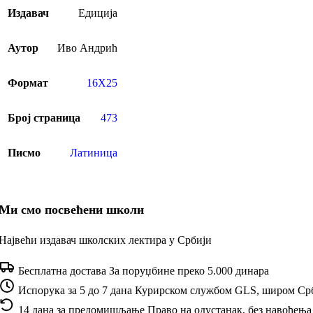
Издавач
Едиција
Аутор
Иво Андрић
Формат
16X25
Број страница
473
Писмо
Латиница
Ми смо посвећени школи
Највећи издавач школских лектира у Србији
Бесплатна достава
За поруџбине преко 5.000 динара
Испорука за 5 до 7 дана
Курирском службом GLS, широм Ср
14 дана за предомишљање
Право на одустанак, без навођења