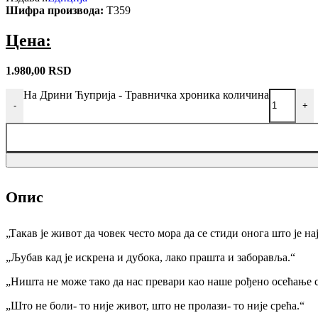
Шифра производа:
Т359
Долина
јоргована
Цена:
1.980,00
RSD
На Дрини Ћуприја - Травничка хроника количина
-
+
Опис
„Такав је живот да човек често мора да се стиди онога што је н
„Љубав кад је искрена и дубока, лако прашта и заборавља.“
„Ништа не може тако да нас превари као наше рођено осећање с
„Што не боли- то није живот, што не пролази- то није срећа.“