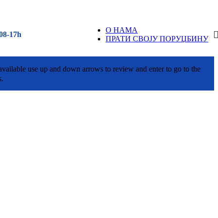
О НАМА
08-17h
ПРАТИ СВОЈУ ПОРУЏБИНУ
vailable use up and down arrows to review and enter to go to the
s.