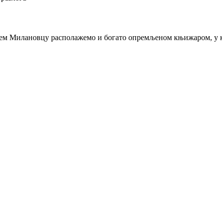
њем Милановцу располажемо и богато опремљеном књижаром, у ко