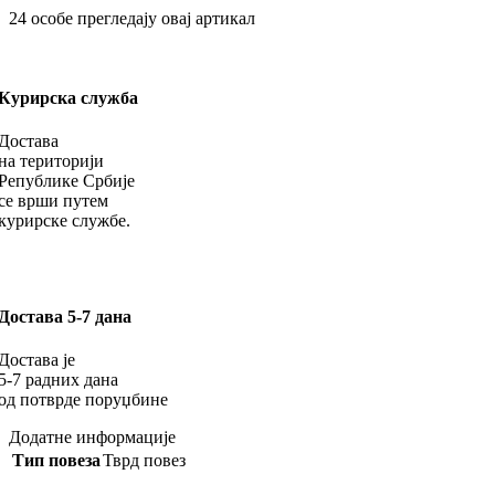
24
особе прегледају овај артикал
Курирска служба
Достава
на територији
Републике Србије
се врши путем
курирске службе.
Достава 5-7 дана
Достава је
5-7 радних дана
од потврде поруџбине
Додатне информације
Тип повеза
Тврд повез