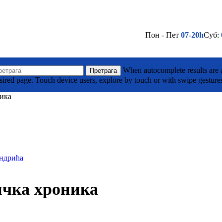
Пон - Пет
07-20h
Суб:
(032) 710 295
Лако до нас - Кликни овде
а Тодоровића Жице ББ, Горњи Милановац
When autocomplete results are a
Претрага
sired page. Touch device users, explore by touch or with swipe gesture
ика
(032) 701 039
Лако до нас - Кликни овде
је
ичка хроника