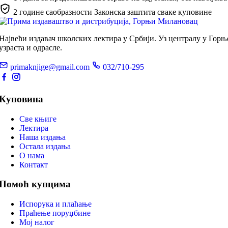
2 године саобразности
Законска заштита сваке куповине
Највећи издавач школских лектира у Србији. Уз централу у Гор
узраста и одрасле.
primaknjige@gmail.com
032/710-295
Куповина
Све књиге
Лектира
Наша издања
Остала издања
О нама
Контакт
Помоћ купцима
Испорука и плаћање
Праћење поруџбине
Мој налог