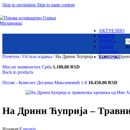
Skip to navigation
Skip to main content
Суб.:
У њој су бајке и приче разних народа
8:00h -
17:00h
– народне и ауторске.
Змајеви су снажни,
одважни,
крилати јунаци,
АКТУЕЛНО
али и страшни демони,
Издаваштво: Милутин
КЊИГЕ
немани,
Контакт
ПРИМА
ружна и
НАША
de
зла чудовишта
Пон. - Пет.:
ИЗДАЊА
7:30am -
15:30pm
Почетна
/
Остала издања
/
На Дрини Ћуприја – Травничка хрон
КОНТАКТ
Мисли знаменитих Срба
1.100,00
RSD
Back to products
Вилинске
Пронађите наше локаци
приче
Песме - Комплет Десанка Максимовић 1-8
10.450,00
RSD
Чудесна лепота
и натприродне
моћи вила
На Дрини Ћуприја – Травн
Српска историја
је језгро
ових бајки
Издавач:
Едиција