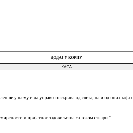
ДОДАЈ У КОРПУ
КАСА
ајлепше у њему и да управо то скрива од света, па и од оних који 
мирености и пријатног задовољства са током ствари.“