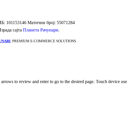
Б: 101153146
Матични број: 55071284
Израда сајта
Планета Рачунари
.
UNARI
. PREMIUM E-COMMERCE SOLUTIONS.
rrows to review and enter to go to the desired page. Touch device user