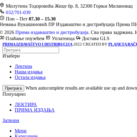
Милутина Тодоровића Жице бр. 8, 32300 Горњи Милановац
032/701-039
Пон – Пет
07.30 – 15.30
Немања Вукашиновић ПР Издаваштво и дистрибуција Прима
ПИ
© 2026
Прима издаваштво и дистрибуција
. Сва права задржана. 
Плаћање поузећем
Уплатница
Достава GLS
PRIMA IZDAVAŠTVO I DISTRIBUCIJA
2022 CREATED BY
PLANETA RAČ
Изабери
Лектира
Наша издања
Остала издања
When autocomplete results are available use up and down a
Претрага
Популарно
ЛЕКТИРА
ПРИМА ИЗДАЊА
Затвори
Мени
Категорије