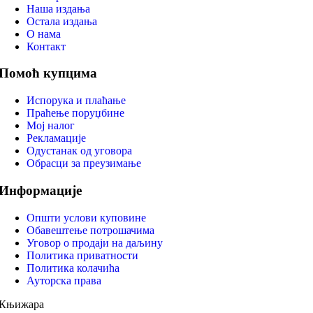
Наша издања
Остала издања
О нама
Контакт
Помоћ купцима
Испорука и плаћање
Праћење поруџбине
Мој налог
Рекламације
Одустанак од уговора
Обрасци за преузимање
Информације
Општи услови куповине
Обавештење потрошачима
Уговор о продаји на даљину
Политика приватности
Политика колачића
Ауторска права
Књижара