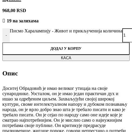
968,00
RSD
19 на залихама
Писмо Харалампију - Живот и прикљученија количина
-
ДОДАЈ У КОРПУ
КАСА
Опис
Доситеј Обрадовић је имао великог утицаја на своје
сународнике. Уосталом, он је имао један практичан дух и
ишао за одређеним циљем. Захваљујући својој широкој
култури, своме интелектуалном напору и дубоком познавању
народа, он је врло добро знао шта је требало писати и како је
требало писати. Он је сејао по народу само оне идеје које је
сматрао најпотребнијим. Он је мислио само о најнужнијим
потребама своје публике. Он критикује предрасуде
празноверице, жигоше пороке, говори непрестано о потреби