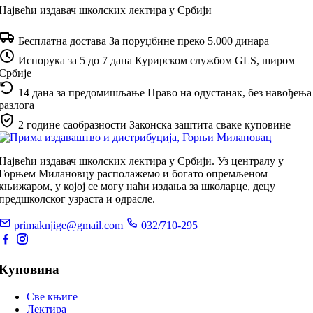
Највећи издавач школских лектира у Србији
Бесплатна достава
За поруџбине преко 5.000 динара
Испорука за 5 до 7 дана
Курирском службом GLS, широм
Србије
14 дана за предомишљање
Право на одустанак, без навођења
разлога
2 године саобразности
Законска заштита сваке куповине
Највећи издавач школских лектира у Србији. Уз централу у
Горњем Милановцу располажемо и богато опремљеном
књижаром, у којој се могу наћи издања за школарце, децу
предшколског узраста и одрасле.
primaknjige@gmail.com
032/710-295
Куповина
Све књиге
Лектира