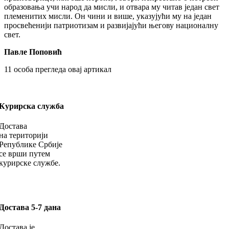
образовања учи народ да мисли, и отвара му читав један свет
племенитих мисли. Он чини и више, указујући му на један
просвећенији патриотизам и развијајући његову националну
свет.
Павле Поповић
11
особа прегледа овај артикал
Курирска служба
Достава
на територији
Републике Србије
се врши путем
курирске службе.
Достава 5-7 дана
Достава је