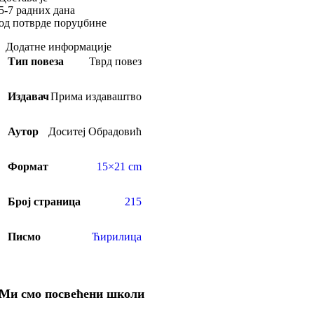
5-7 радних дана
од потврде поруџбине
Додатне информације
Тип повеза
Тврд повез
Издавач
Прима издаваштво
Аутор
Доситеј Обрадовић
Формат
15×21 cm
Број страница
215
Писмо
Ћирилица
Ми смо посвећени школи