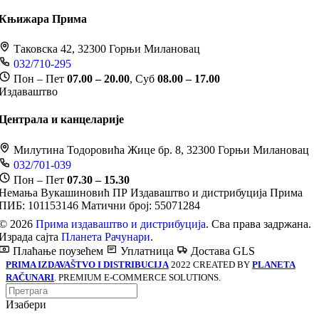
Књижара Прима
Таковска 42, 32300 Горњи Милановац
032/710-295
Пон – Пет
07.00 – 20.00
, Суб
08.00 – 17.00
Издаваштво
Централа и канцеларије
Милутина Тодоровића Жице бр. 8, 32300 Горњи Милановац
032/701-039
Пон – Пет
07.30 – 15.30
Немања Вукашиновић ПР Издаваштво и дистрибуција Прима
ПИБ: 101153146
Матични број: 55071284
© 2026
Прима издаваштво и дистрибуција
. Сва права задржана.
Израда сајта
Планета Рачунари
.
Плаћање поузећем
Уплатница
Достава GLS
PRIMA IZDAVAŠTVO I DISTRIBUCIJA
2022 CREATED BY
PLANETA
RAČUNARI
. PREMIUM E-COMMERCE SOLUTIONS.
Изабери