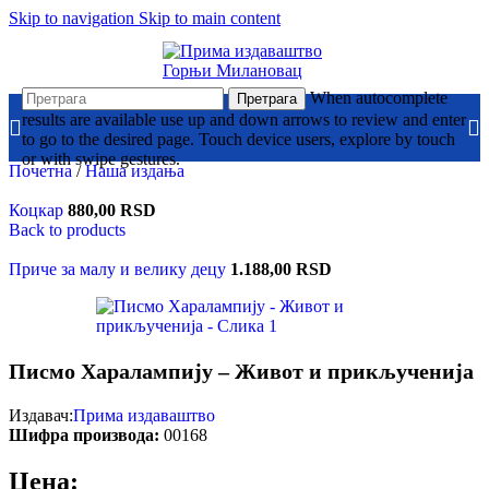
Skip to navigation
Skip to main content
When autocomplete
Претрага
results are available use up and down arrows to review and enter
to go to the desired page. Touch device users, explore by touch
or with swipe gestures.
Почетна
/
Наша издања
Коцкар
880,00
RSD
Back to products
Приче за малу и велику децу
1.188,00
RSD
Писмо Харалампију – Живот и прикљученија
Издавач:
Прима издаваштво
Шифра производа:
00168
Цена: