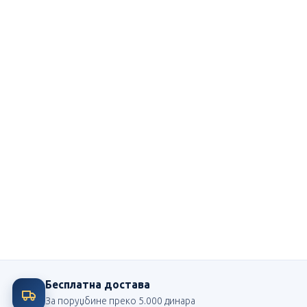
Ми смо посвећени школи
Највећи издавач школских лектира у Србији
Бесплатна достава
За поруџбине преко 5.000 динара