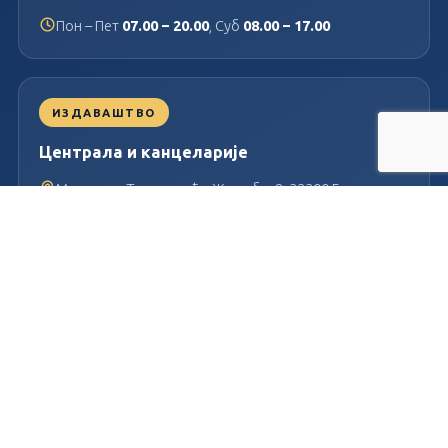
Пон – Пет
07.00 – 20.00
, Суб
08.00 – 17.00
ИЗДАВАШТВО
Централа и канцеларије
Милутина Тодоровића Жице бр. 8, 32300 Горњи
Милановац
032/701-039
Пон – Пет
07.30 – 15.30
Немања Вукашиновић ПР Издаваштво и дистрибуција Прима
ПИБ: 101153146
Матични број: 55071284
© 2026
Прима издаваштво и дистрибуција
. Сва права задржана.