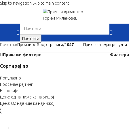
Skip to navigation
Skip to main content
When autocomplete results are available use up 
Претрага
Почетна
/
Производ Број страница
/
1047
Приказан један резултат
Прикажи филтере
Филтери
Сортирај по
Популарно
Просечан рејтинг
Најновије
Цена: од најниже ка највишој
Цена: Од највише ка најнижој