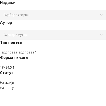
Издавач
Аутор
Тип повеза
Тврд повез
Тврд повез
1
Формат књиге
18x24,5
1
Статус
На акцији
На стању