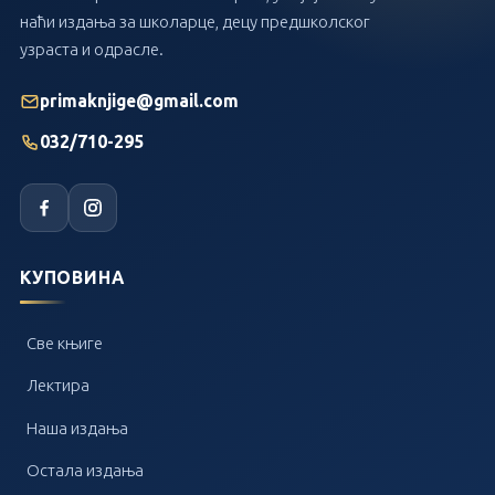
наћи издања за школарце, децу предшколског
узраста и одрасле.
primaknjige@gmail.com
032/710-295
КУПОВИНА
Све књиге
Лектира
Наша издања
Остала издања