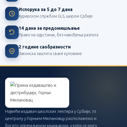
Испорука за 5 до 7 дана
Курирском службом GLS, широм Србије
14 дана за предомишљање
Право на одустанак, без навођења разлога
2 године саобразности
Законска заштита сваке куповине
Највећи издавач школских лектира у Србији. Уз
централу у Горњем Милановцу располажемо и
богато опремљеном књижаром, у којој се могу