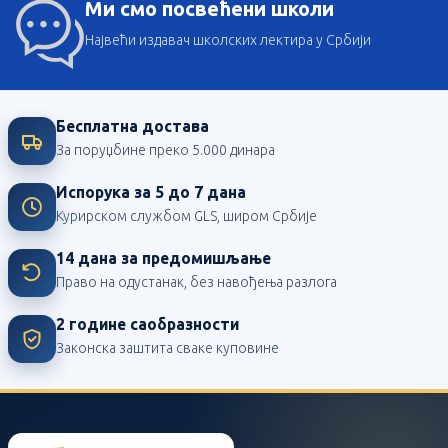
Ми смо посвећени школи
Највећи издавач школских лектира у Србији
Бесплатна достава
За поруџбине преко 5.000 динара
Испорука за 5 до 7 дана
Курирском службом GLS, широм Србије
14 дана за предомишљање
Право на одустанак, без навођења разлога
2 године саобразности
Законска заштита сваке куповине