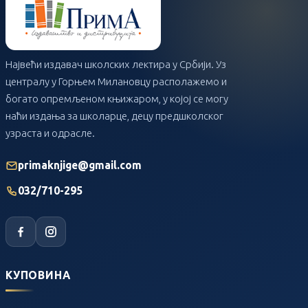
Највећи издавач школских лектира у Србији. Уз
централу у Горњем Милановцу располажемо и
богато опремљеном књижаром, у којој се могу
наћи издања за школарце, децу предшколског
узраста и одрасле.
primaknjige@gmail.com
032/710-295
КУПОВИНА