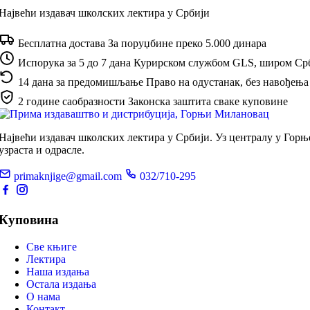
Највећи издавач школских лектира у Србији
Бесплатна достава
За поруџбине преко 5.000 динара
Испорука за 5 до 7 дана
Курирском службом GLS, широм Ср
14 дана за предомишљање
Право на одустанак, без навођења
2 године саобразности
Законска заштита сваке куповине
Највећи издавач школских лектира у Србији. Уз централу у Гор
узраста и одрасле.
primaknjige@gmail.com
032/710-295
Куповина
Све књиге
Лектира
Наша издања
Остала издања
О нама
Контакт