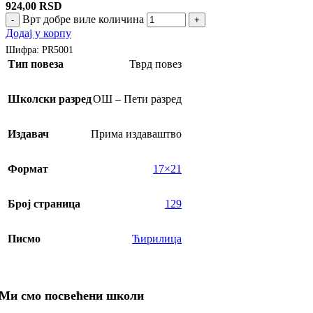
924,00
RSD
Врт добре виле количина
-
+
Додај у корпу
Шифра:
PR5001
Тип повеза
Тврд повез
Школски разред
ОШ – Пети разред
Издавач
Прима издаваштво
Формат
17×21
Број страница
129
Писмо
Ћирилица
Ми смо посвећени школи