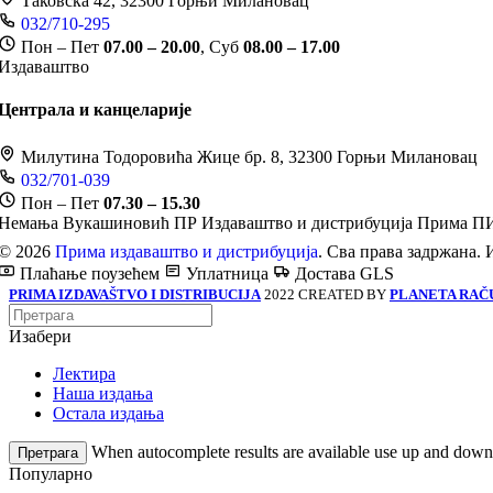
Таковска 42, 32300 Горњи Милановац
032/710-295
Пон – Пет
07.00 – 20.00
, Суб
08.00 – 17.00
Издаваштво
Централа и канцеларије
Милутина Тодоровића Жице бр. 8, 32300 Горњи Милановац
032/701-039
Пон – Пет
07.30 – 15.30
Немања Вукашиновић ПР Издаваштво и дистрибуција Прима
ПИ
© 2026
Прима издаваштво и дистрибуција
. Сва права задржана. 
Плаћање поузећем
Уплатница
Достава GLS
PRIMA IZDAVAŠTVO I DISTRIBUCIJA
2022 CREATED BY
PLANETA RAČ
Изабери
Лектира
Наша издања
Остала издања
When autocomplete results are available use up and down a
Претрага
Популарно