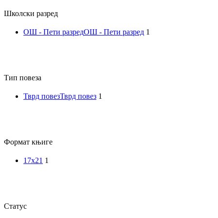
Школски разред
Српска историја
је језгро
ОШ - Пети разред
ОШ - Пети разред
1
ових бајки
Долина
јоргована
Тип повеза
Тврд повез
Тврд повез
1
Формат књиге
17x21
1
Статус