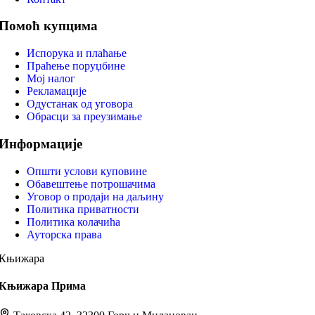
Помоћ купцима
Испорука и плаћање
Праћење поруџбине
Мој налог
Рекламације
Одустанак од уговора
Обрасци за преузимање
Информације
Општи услови куповине
Обавештење потрошачима
Уговор о продаји на даљину
Политика приватности
Политика колачића
Ауторска права
Књижара
Књижара Прима