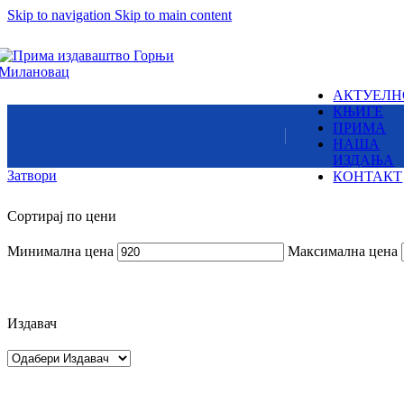
Skip to navigation
Skip to main content
народа – народне и ауторске.
Суб.:
Змајеви су снажни,
8:00h -
17:00h
одважни,
крилати јунаци,
али и страшни демони,
АКТУЕЛН
немани,
Издаваштво: Милутин
КЊИГЕ
ружна и
Контакт
ПРИМА
зла чудовишта
НАША
Пон. - Пет.:
ИЗДАЊА
7:30am -
15:30pm
Затвори
КОНТАКТ
Сортирај по цени
Пронађите наше локаци
Вилинске
Минимална цена
Максимална цена
приче
Чудесна лепота
и натприродне
Издавач
моћи вила