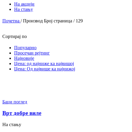
На акцији
На стању
Почетна
/
Производ Број страница
/
129
Сортирај по
Популарно
Просечан рејтинг
Најновије
Цена: од најниже ка највишој
Цена: Од највише ка најнижој
Баци поглед
Врт добре виле
На стању