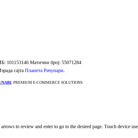
Б: 101153146
Матични број: 55071284
Израда сајта
Планета Рачунари
.
UNARI
. PREMIUM E-COMMERCE SOLUTIONS.
rrows to review and enter to go to the desired page. Touch device user