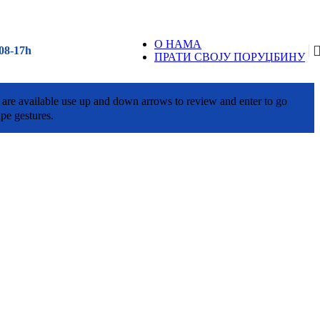
О НАМА
08-17h
ПРАТИ СВОЈУ ПОРУЏБИНУ
are available use up and down arrows to review and enter to go
pe gestures.