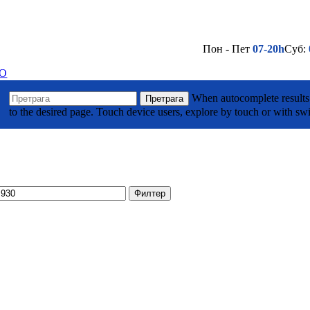
Пон - Пет
07-20h
Суб:
(032) 710 295
Лако до нас - Кликни овде
О
а Тодоровића Жице ББ, Горњи Милановац
When autocomplete results 
Претрага
to the desired page. Touch device users, explore by touch or with swi
(032) 701 039
Лако до нас - Кликни овде
је
Филтер