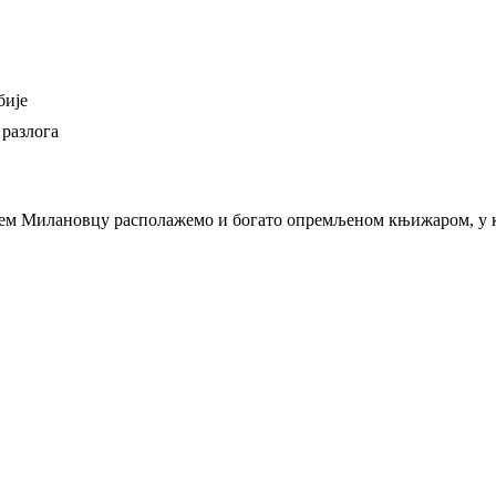
бије
 разлога
њем Милановцу располажемо и богато опремљеном књижаром, у ко