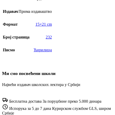
Издавач
Прима издаваштво
Формат
15×21 cm
Број страница
232
Писмо
Ћирилица
Ми смо посвећени школи
Највећи издавач школских лектира у Србији
Бесплатна достава
За поруџбине преко 5.000 динара
Испорука за 5 до 7 дана
Курирском службом GLS, широм
Србије