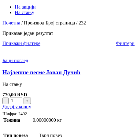
На акцији
На стању
Почетна
/
Производ Број страница
/
232
Приказан један резултат
Прикажи филтере
Филтери
Баци поглед
Најлепше песме Јован Дучић
На стању
770,00
RSD
-
+
Додај у корпу
Шифра:
2492
Тежина
0,00000000 кг
Тип повеза
Тврд повез