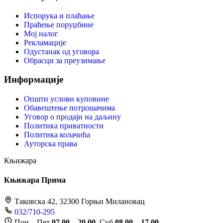
Испорука и плаћање
Праћење поруџбине
Мој налог
Рекламације
Одустанак од уговора
Обрасци за преузимање
Информације
Општи услови куповине
Обавештење потрошачима
Уговор о продаји на даљину
Политика приватности
Политика колачића
Ауторска права
Књижара
Књижара Прима
Таковска 42, 32300 Горњи Милановац
032/710-295
Пон – Пет
07.00 – 20.00
, Суб
08.00 – 17.00