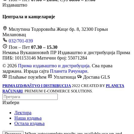
Издаваштво
Централа и канцеларије
Милутина Тодоровића Жице бр. 8, 32300 Горњи
Милановац
032/701-039
Пон – Пет
07.30 – 15.30
Немања Вукашиновић ПР Издаваштво и дистрибуција Прима
ПИБ: 101153146
Матични број: 55071284
© 2026
Прима издаваштво и дистрибуција
. Сва права
задржана. Израда сајта
Планета Рачунари
.
Плаћање поузећем
Уплатница
Достава GLS
PRIMA IZDAVAŠTVO I DISTRIBUCIJA
2022 CREATED BY
PLANETA
RAČUNARI
. PREMIUM E-COMMERCE SOLUTIONS.
Изабери
Лектира
Наша издања
Остала издања
When autocomplete results are available use up and