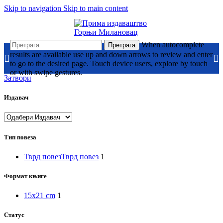
Skip to navigation
Skip to main content
When autocomplete
Претрага
results are available use up and down arrows to review and enter
to go to the desired page. Touch device users, explore by touch
or with swipe gestures.
Затвори
Издавач
Тип повеза
Тврд повез
Тврд повез
1
Формат књиге
15x21 cm
1
Статус