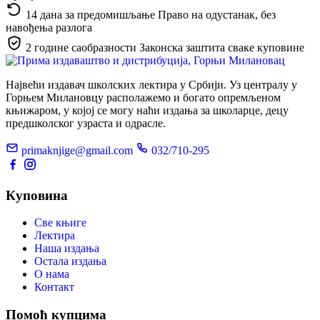
14 дана за предомишљање
Право на одустанак, без
навођења разлога
2 године саобразности
Законска заштита сваке куповине
Највећи издавач школских лектира у Србији. Уз централу у
Горњем Милановцу располажемо и богато опремљеном
књижаром, у којој се могу наћи издања за школарце, децу
предшколског узраста и одрасле.
primaknjige@gmail.com
032/710-295
Куповина
Све књиге
Лектира
Наша издања
Остала издања
О нама
Контакт
Помоћ купцима