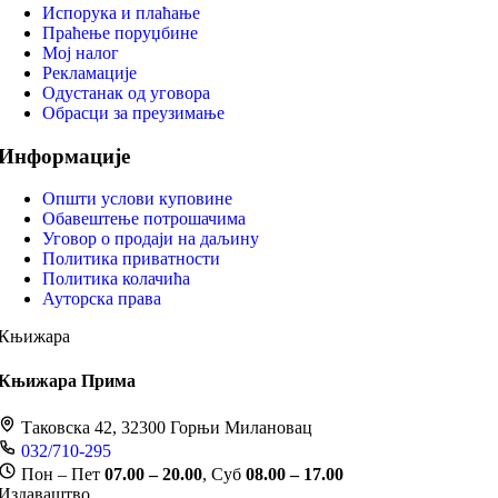
Испорука и плаћање
Праћење поруџбине
Мој налог
Рекламације
Одустанак од уговора
Обрасци за преузимање
Информације
Општи услови куповине
Обавештење потрошачима
Уговор о продаји на даљину
Политика приватности
Политика колачића
Ауторска права
Књижара
Књижара Прима
Таковска 42, 32300 Горњи Милановац
032/710-295
Пон – Пет
07.00 – 20.00
, Суб
08.00 – 17.00
Издаваштво