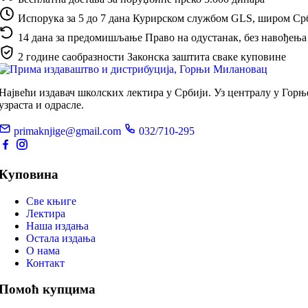
Испорука за 5 до 7 дана
Курирском службом GLS, широм Ср
14 дана за предомишљање
Право на одустанак, без навођења
2 године саобразности
Законска заштита сваке куповине
Највећи издавач школских лектира у Србији. Уз централу у Гор
узраста и одрасле.
primaknjige@gmail.com
032/710-295
Куповина
Све књиге
Лектира
Наша издања
Остала издања
О нама
Контакт
Помоћ купцима