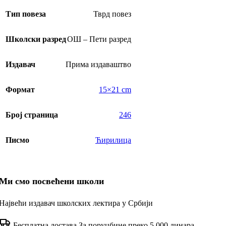
Тип повеза
Тврд повез
Школски разред
ОШ – Пети разред
Издавач
Прима издаваштво
Формат
15×21 cm
Број страница
246
Писмо
Ћирилица
Ми смо посвећени школи
Највећи издавач школских лектира у Србији
Бесплатна достава
За поруџбине преко 5.000 динара