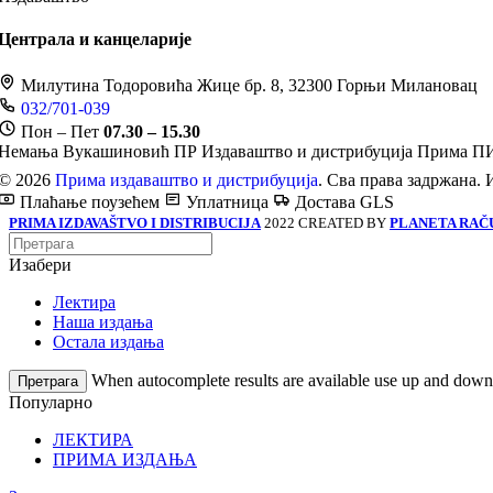
Централа и канцеларије
Милутина Тодоровића Жице бр. 8, 32300 Горњи Милановац
032/701-039
Пон – Пет
07.30 – 15.30
Немања Вукашиновић ПР Издаваштво и дистрибуција Прима
ПИ
© 2026
Прима издаваштво и дистрибуција
. Сва права задржана. 
Плаћање поузећем
Уплатница
Достава GLS
PRIMA IZDAVAŠTVO I DISTRIBUCIJA
2022 CREATED BY
PLANETA RAČ
Изабери
Лектира
Наша издања
Остала издања
When autocomplete results are available use up and down a
Претрага
Популарно
ЛЕКТИРА
ПРИМА ИЗДАЊА