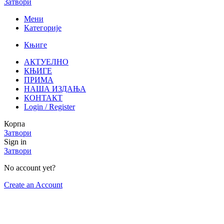
Затвори
Мени
Категорије
Књиге
АКТУЕЛНО
КЊИГЕ
ПРИМА
НАША ИЗДАЊА
КОНТАКТ
Login / Register
Корпа
Затвори
Sign in
Затвори
No account yet?
Create an Account