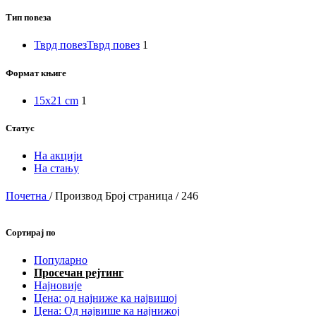
приче
Тип повеза
Тврд повез
Тврд повез
1
Чудесна
лепота
Формат књиге
и
натприродне
15x21 cm
1
моћи
вила
Статус
Српска
На акцији
историја
На стању
је језгро
ових
Почетна
/
Производ Број страница
/
246
бајки
Сортирај по
Долина
Популарно
јоргована
Просечан рејтинг
Најновије
Цена: од најниже ка највишој
Цена: Од највише ка најнижој