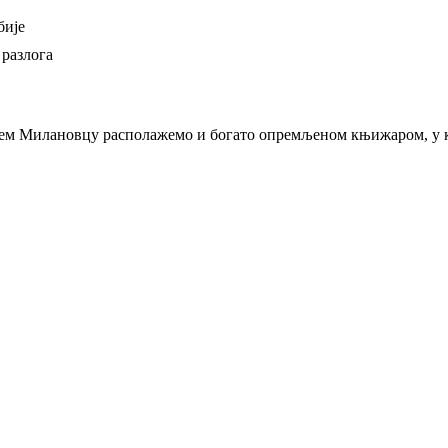
бије
 разлога
њем Милановцу располажемо и богато опремљеном књижаром, у ко