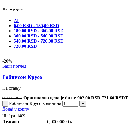
Филтер цена
All
0,00
RSD
-
180,00
RSD
180,00
RSD
-
360,00
RSD
360,00
RSD
-
540,00
RSD
540,00
RSD
-
720,00
RSD
720,00
RSD
+
-20%
Баци поглед
Робинсон Крусо
На стању
Оригинална цена је била: 902,00 RSD.
721,60
RSD
Т
902,00
RSD
Робинсон Крусо количина
-
+
Додај у корпу
Шифра:
1409
Тежина
0,00000000 кг