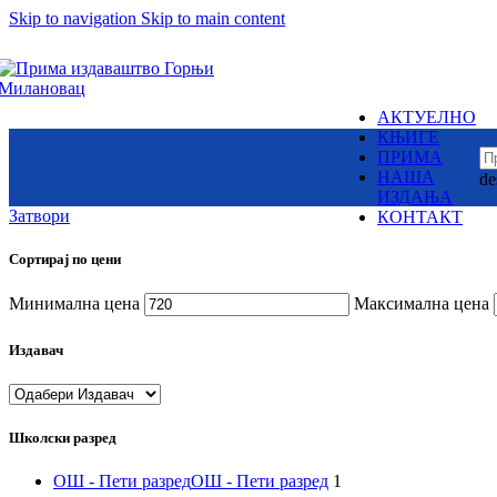
и приче разних
Skip to navigation
Skip to main content
Суб.:
народа –
8:00h -
17:00h
народне и
ауторске.
Змајеви су
снажни,
АКТУЕЛНО
одважни,
Издаваштво: Милутин
КЊИГЕ
крилати
Контакт
ПРИМА
јунаци,
НАША
de
али и страшни
Пон. - Пет.:
ИЗДАЊА
демони,
7:30am -
15:30pm
Затвори
КОНТАКТ
немани,
ружна и
Сортирај по цени
зла чудовишта
Пронађите наше локаци
Минимална цена
Максимална цена
Издавач
Школски разред
Вилинске
ОШ - Пети разред
ОШ - Пети разред
1