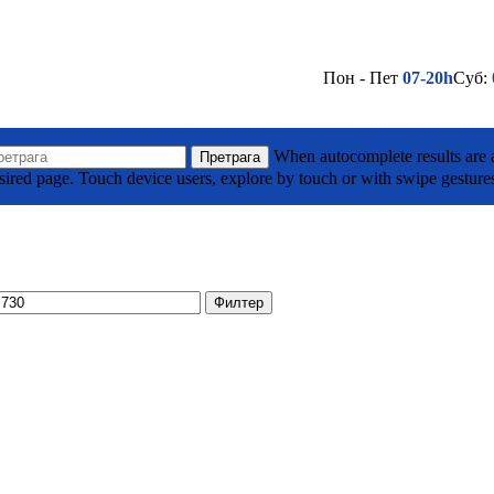
Пон - Пет
07-20h
Суб:
(032) 710 295
Лако до нас - Кликни овде
а Тодоровића Жице ББ, Горњи Милановац
When autocomplete results are a
Претрага
sired page. Touch device users, explore by touch or with swipe gesture
(032) 701 039
Лако до нас - Кликни овде
је
Филтер