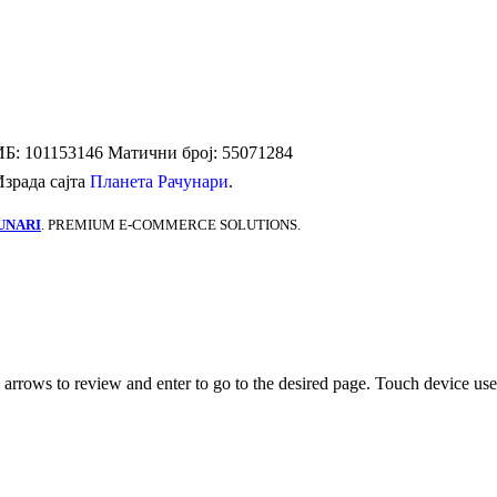
Б: 101153146
Матични број: 55071284
Израда сајта
Планета Рачунари
.
UNARI
. PREMIUM E-COMMERCE SOLUTIONS.
rrows to review and enter to go to the desired page. Touch device user