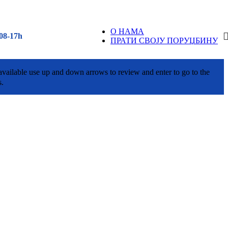
О НАМА
08-17h
ПРАТИ СВОЈУ ПОРУЏБИНУ
vailable use up and down arrows to review and enter to go to the
s.