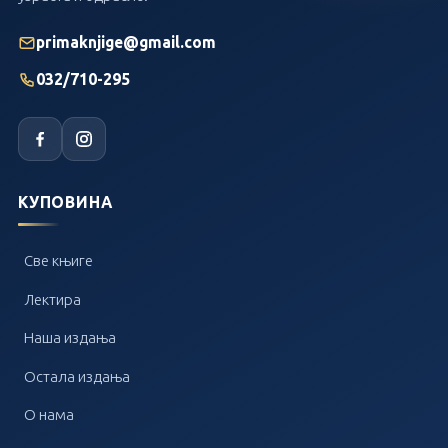
primaknjige@gmail.com
032/710-295
КУПОВИНА
Све књиге
Лектира
Наша издања
Остала издања
О нама