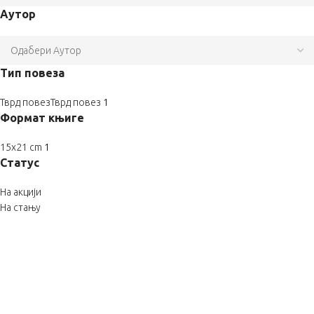
Аутор
Тип повеза
Тврд повез
Тврд повез
1
Формат књиге
15x21 cm
1
Статус
На акцији
На стању