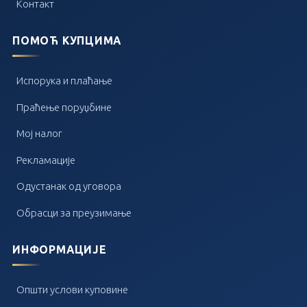
Контакт
ПОМОЋ КУПЦИМА
Испорука и плаћање
Праћење поруџбине
Мој налог
Рекламације
Одустанак од уговора
Обрасци за преузимање
ИНФОРМАЦИЈЕ
Општи услови куповине