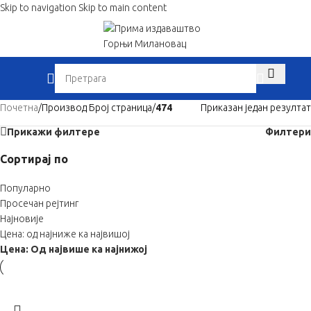
Skip to navigation
Skip to main content
When autocom
Почетна
/
Производ Број страница
/
474
Приказан један резултат
Прикажи филтере
Филтери
Сортирај по
Популарно
Просечан рејтинг
Најновије
Цена: од најниже ка највишој
Цена: Од највише ка најнижој