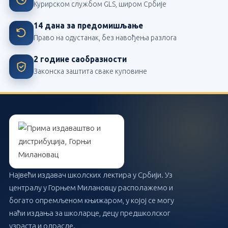
Курирском службом GLS, широм Србије
14 дана за предомишљање
Право на одустанак, без навођења разлога
2 године саобразности
Законска заштита сваке куповине
Највећи издавач школских лектира у Србији. Уз
централу у Горњем Милановцу располажемо и
богато опремљеном књижаром, у којој се могу
наћи издања за школарце, децу предшколског
узраста и одрасле.