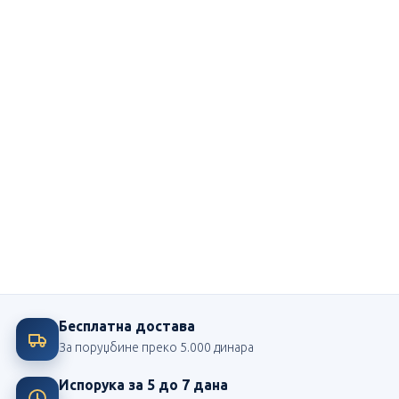
Ми смо посвећени школи
Највећи издавач школских лектира у Србији
Бесплатна достава
За поруџбине преко 5.000 динара
Испорука за 5 до 7 дана