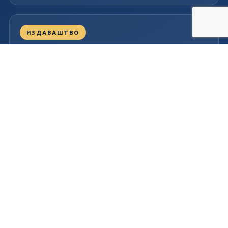
ИЗДАВАШТВО
Централа и канцеларије
Милутина Тодоровића Жице бр. 8, 32300 Горњи
Милановац
032/701-039
Пон – Пет
07.30 – 15.30
Немања Вукашиновић ПР Издаваштво и дистрибуција Прима
ПИБ: 101153146
Матични број: 55071284
© 2026
Прима издаваштво и дистрибуција
. Сва права задржана.
Израда сајта
Планета Рачунари
.