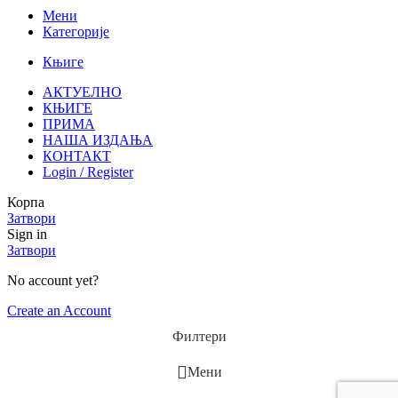
Мени
Категорије
Књиге
АКТУЕЛНО
КЊИГЕ
ПРИМА
НАША ИЗДАЊА
КОНТАКТ
Login / Register
Корпа
Затвори
Sign in
Затвори
No account yet?
Create an Account
Филтери
Мени