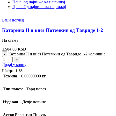
Цена: од најниже ка највишој
Цена: Од највише ка најнижој
Баци поглед
Катарина II и кнез Потемкин од Тавриде 1-2
На стању
1.584,00
RSD
Катарина II и кнез Потемкин од Тавриде 1-2 количина
-
+
Додај у корпу
Шифра:
1188
Тежина
0,00000000 кг
Тип повеза
Тврд повез
Издавач
Дечје новине
Аутор
Валентин Пикуљ