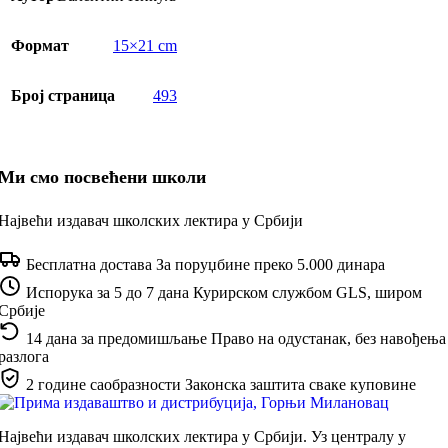
Формат
15×21 cm
Број страница
493
Ми смо посвећени школи
Највећи издавач школских лектира у Србији
Бесплатна достава
За поруџбине преко 5.000 динара
Испорука за 5 до 7 дана
Курирском службом GLS, широм
Србије
14 дана за предомишљање
Право на одустанак, без навођења
разлога
2 године саобразности
Законска заштита сваке куповине
Највећи издавач школских лектира у Србији. Уз централу у