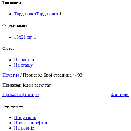
Тип повеза
Тврд повез
Тврд повез
1
Формат књиге
15x21 cm
1
Статус
На акцији
На стању
Почетна
/
Производ Број страница
/
493
Приказан један резултат
Прикажи филтере
Филтери
Сортирај по
Популарно
Просечан рејтинг
Најновије