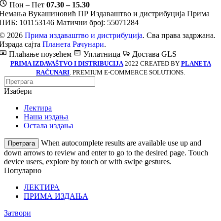
Пон – Пет
07.30 – 15.30
Немања Вукашиновић ПР Издаваштво и дистрибуција Прима
ПИБ: 101153146
Матични број: 55071284
© 2026
Прима издаваштво и дистрибуција
. Сва права задржана.
Израда сајта
Планета Рачунари
.
Плаћање поузећем
Уплатница
Достава GLS
PRIMA IZDAVAŠTVO I DISTRIBUCIJA
2022 CREATED BY
PLANETA
RAČUNARI
. PREMIUM E-COMMERCE SOLUTIONS.
Изабери
Лектира
Наша издања
Остала издања
When autocomplete results are available use up and
Претрага
down arrows to review and enter to go to the desired page. Touch
device users, explore by touch or with swipe gestures.
Популарно
ЛЕКТИРА
ПРИМА ИЗДАЊА
Затвори