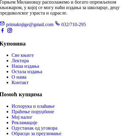
Горњем Милановцу располажемо и богато опремљеном
књижаром, у којој се могу наћи издања за школарце, децу
предшколског узраста и одрасле.
primaknjige@gmail.com
032/710-295
Куповина
Све књиге
Лектира
Наша издања
Остала издања
О нама
Контакт
Помоћ купцима
Испорука и плаћање
Праћење поруџбине
Мој налог
Рекламације
Одустанак од уговора
Обрасци за преузимање