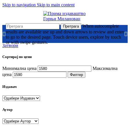
Skip to navigation
Skip to main content
When autocomplete
Претрага
results are available use up and down arrows to review and enter
to go to the desired page. Touch device users, explore by touch
or with swipe gestures.
Затвори
Сортирај по цени
Минимална цена
Максимална
цена
Филтер
Издавач
Аутор