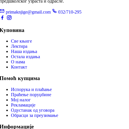
предшколског узраста и одрасле.
primaknjige@gmail.com
032/710-295
Куповина
Све књиге
Лектира
Наша издања
Остала издања
О нама
Контакт
Помоћ купцима
Испорука и плаћање
Праћење поруџбине
Мој налог
Рекламације
Одустанак од уговора
Обрасци за преузимање
Информације