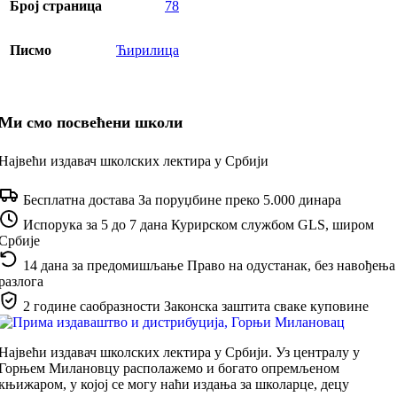
Број страница
78
Писмо
Ћирилица
Ми смо посвећени школи
Највећи издавач школских лектира у Србији
Бесплатна достава
За поруџбине преко 5.000 динара
Испорука за 5 до 7 дана
Курирском службом GLS, широм
Србије
14 дана за предомишљање
Право на одустанак, без навођења
разлога
2 године саобразности
Законска заштита сваке куповине
Највећи издавач школских лектира у Србији. Уз централу у
Горњем Милановцу располажемо и богато опремљеном
књижаром, у којој се могу наћи издања за школарце, децу