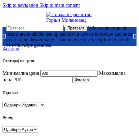
Skip to navigation
Skip to main content
When autocomplete
Претрага
results are available use up and down arrows to review and enter
to go to the desired page. Touch device users, explore by touch
or with swipe gestures.
Затвори
Сортирај по цени
Минимална цена
Максимална
цена
Филтер
Издавач
Аутор