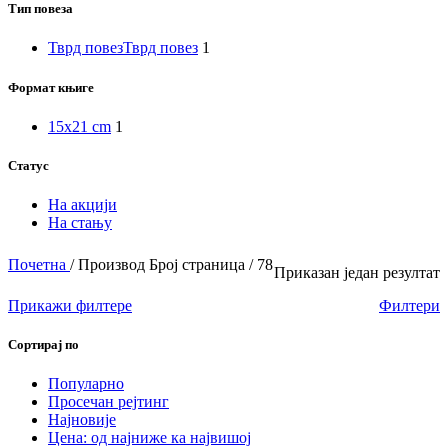
Тип повеза
Тврд повез
Тврд повез
1
Формат књиге
15x21 cm
1
Статус
На акцији
На стању
Почетна
/
Производ Број страница
/
78
Приказан један резултат
Прикажи филтере
Филтери
Сортирај по
Популарно
Просечан рејтинг
Најновије
Цена: од најниже ка највишој