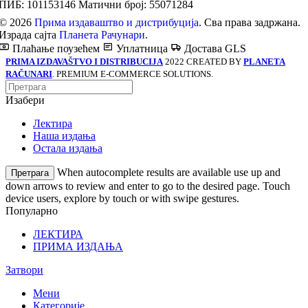
ПИБ: 101153146
Матични број: 55071284
© 2026
Прима издаваштво и дистрибуција
. Сва права задржана.
Израда сајта
Планета Рачунари
.
Плаћање поузећем
Уплатница
Достава GLS
PRIMA IZDAVAŠTVO I DISTRIBUCIJA
2022 CREATED BY
PLANETA
RAČUNARI
. PREMIUM E-COMMERCE SOLUTIONS.
Изабери
Лектира
Наша издања
Остала издања
When autocomplete results are available use up and
Претрага
down arrows to review and enter to go to the desired page. Touch
device users, explore by touch or with swipe gestures.
Популарно
ЛЕКТИРА
ПРИМА ИЗДАЊА
Затвори
Мени
Категорије