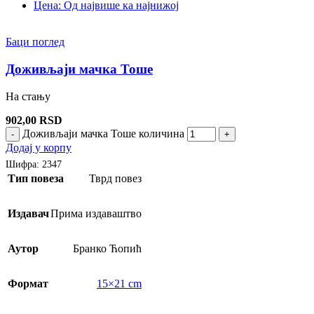
Цена: Од највише ка најнижој
Баци поглед
Доживљаји мачка Тоше
На стању
902,00
RSD
Доживљаји мачка Тоше количина
-
+
Додај у корпу
Шифра:
2347
Тип повеза
Тврд повез
Издавач
Прима издаваштво
Аутор
Бранко Ћопић
Формат
15×21 cm