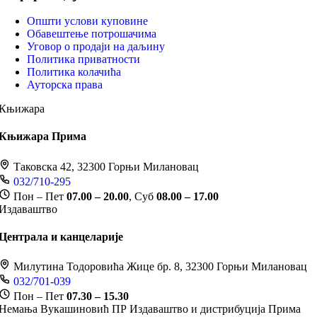
Општи услови куповине
Обавештење потрошачима
Уговор о продаји на даљину
Политика приватности
Политика колачића
Ауторска права
Књижара
Књижара Прима
Таковска 42, 32300 Горњи Милановац
032/710-295
Пон – Пет
07.00 – 20.00
, Суб
08.00 – 17.00
Издаваштво
Централа и канцеларије
Милутина Тодоровића Жице бр. 8, 32300 Горњи Милановац
032/701-039
Пон – Пет
07.30 – 15.30
Немања Вукашиновић ПР Издаваштво и дистрибуција Прима