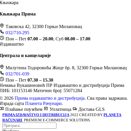
Књижара
Књижара Прима
Таковска 42, 32300 Горњи Милановац
032/710-295
Пон – Пет
07.00 – 20.00
, Суб
08.00 – 17.00
Издаваштво
Централа и канцеларије
Милутина Тодоровића Жице бр. 8, 32300 Горњи Милановац
032/701-039
Пон – Пет
07.30 – 15.30
Немања Вукашиновић ПР Издаваштво и дистрибуција Прима
ПИБ: 101153146
Матични број: 55071284
© 2026
Прима издаваштво и дистрибуција
. Сва права задржана.
Израда сајта
Планета Рачунари
.
Плаћање поузећем
Уплатница
Достава GLS
PRIMA IZDAVAŠTVO I DISTRIBUCIJA
2022 CREATED BY
PLANETA
RAČUNARI
. PREMIUM E-COMMERCE SOLUTIONS.