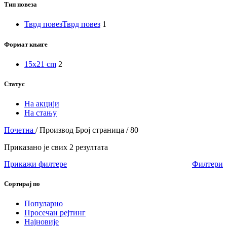
Тип повеза
Тврд повез
Тврд повез
1
Формат књиге
15x21 cm
2
Статус
На акцији
На стању
Почетна
/
Производ Број страница
/
80
Приказано је свих 2 резултата
Прикажи филтере
Филтери
Сортирај по
Популарно
Просечан рејтинг
Најновије