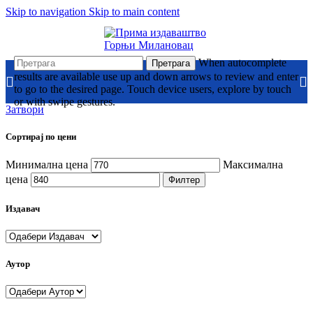
Skip to navigation
Skip to main content
When autocomplete
Претрага
results are available use up and down arrows to review and enter
to go to the desired page. Touch device users, explore by touch
or with swipe gestures.
Затвори
Сортирај по цени
Минимална цена
Максимална
цена
Филтер
Издавач
Аутор