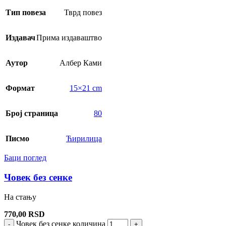
Тип повеза
Тврд повез
Издавач
Прима издаваштво
Аутор
Албер Ками
Формат
15×21 cm
Број страница
80
Писмо
Ћирилица
Баци поглед
Човек без сенке
На стању
770,00
RSD
Човек без сенке количина
-
+