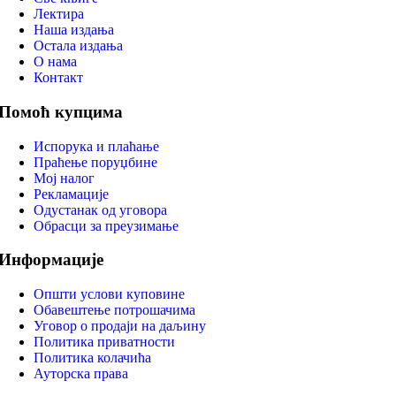
Лектира
Наша издања
Остала издања
О нама
Контакт
Помоћ купцима
Испорука и плаћање
Праћење поруџбине
Мој налог
Рекламације
Одустанак од уговора
Обрасци за преузимање
Информације
Општи услови куповине
Обавештење потрошачима
Уговор о продаји на даљину
Политика приватности
Политика колачића
Ауторска права