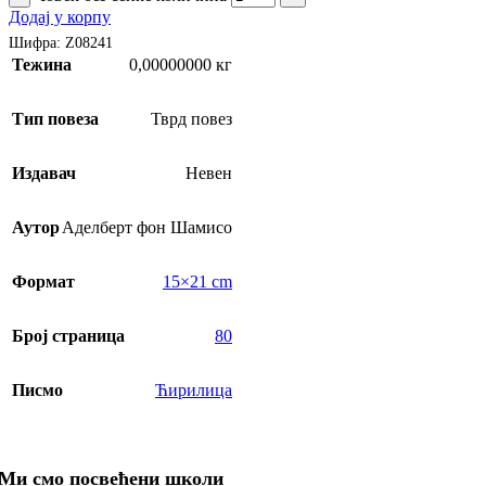
Додај у корпу
Шифра:
Z08241
Тежина
0,00000000 кг
Тип повеза
Тврд повез
Издавач
Невен
Аутор
Аделберт фон Шамисо
Формат
15×21 cm
Број страница
80
Писмо
Ћирилица
Ми смо посвећени школи