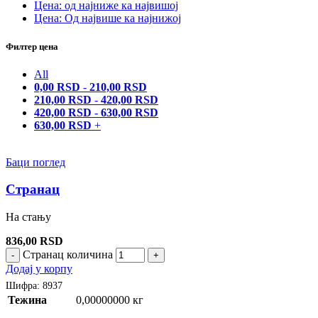
Цена: од најниже ка највишој
Цена: Од највише ка најнижој
Филтер цена
All
0,00
RSD
-
210,00
RSD
210,00
RSD
-
420,00
RSD
420,00
RSD
-
630,00
RSD
630,00
RSD
+
Баци поглед
Странац
На стању
836,00
RSD
Странац количина
-
+
Додај у корпу
Шифра:
8937
Тежина
0,00000000 кг