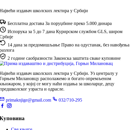
Највећи издавач школских лектира у Србији
Бесплатна достава
За поруџбине преко 5.000 динара
Испорука за 5 до 7 дана
Курирском службом GLS, широм
Србије
14 дана за предомишљање
Право на одустанак, без навођења
разлога
2 године саобразности
Законска заштита сваке куповине
Највећи издавач школских лектира у Србији. Уз централу у
Горњем Милановцу располажемо и богато опремљеном
књижаром, у којој се могу наћи издања за школарце, децу
предшколског узраста и одрасле.
primaknjige@gmail.com
032/710-295
Куповина
Све књиге