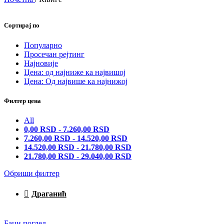
Сортирај по
Популарно
Просечан рејтинг
Најновије
Цена: од најниже ка највишој
Цена: Од највише ка најнижој
Филтер цена
All
0,00
RSD
-
7.260,00
RSD
7.260,00
RSD
-
14.520,00
RSD
14.520,00
RSD
-
21.780,00
RSD
21.780,00
RSD
-
29.040,00
RSD
Обриши филтер
Драганић
Баци поглед