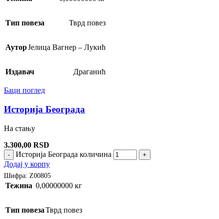
Тип повеза
Тврд повез
Аутор
Јелица Вагнер – Лукић
Издавач
Драганић
Баци поглед
Историја Београда
На стању
3.300,00
RSD
Историја Београда количина
-
+
Додај у корпу
Шифра:
Z00805
Тежина
0,00000000 кг
Тип повеза
Тврд повез