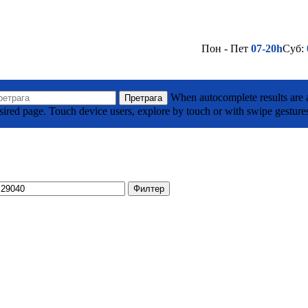
Пон - Пет
07-20h
Суб:
(032) 710 295
Лако до нас - Кликни овде
а Тодоровића Жице ББ, Горњи Милановац
When autocomplete results are a
Претрага
sired page. Touch device users, explore by touch or with swipe gesture
(032) 701 039
Лако до нас - Кликни овде
је
Филтер