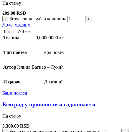
На стању
299,00
RSD
Безусловна љубав количина
-
+
Додај у корпу
Шифра:
Z01805
Тежина
0,00000000 кг
Тип повеза
Тврд повез
Аутор
Јелица Вагнер – Лукић
Издавач
Драганић
Баци поглед
Београд у прошлости и садашњости
На стању
3.300,00
RSD
Београд у прошлости и садашњости количина
-
+