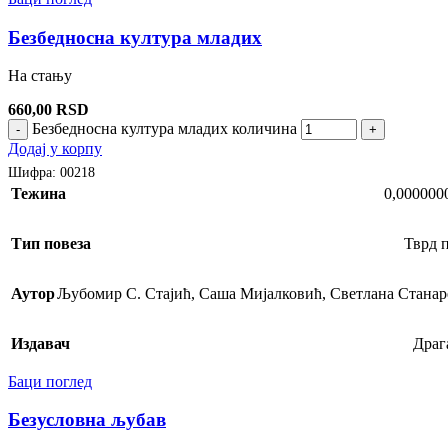
Безбедносна култура младих
На стању
660,00
RSD
Безбедносна култура младих количина
-
+
Додај у корпу
Шифра:
00218
Тежина
0,000000
Тип повеза
Тврд 
Аутор
Љубомир С. Стајић
,
Саша Мијалковић
,
Светлана Станар
Издавач
Драг
Баци поглед
Безусловна љубав