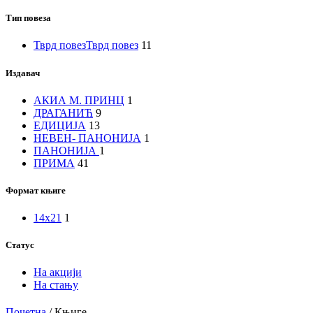
Долина
Тип повеза
јоргована
Тврд повез
Тврд повез
11
Издавач
АКИА М. ПРИНЦ
1
ДРАГАНИЋ
9
ЕДИЦИЈА
13
НЕВЕН- ПАНОНИЈА
1
ПАНОНИЈА
1
ПРИМА
41
Формат књиге
14x21
1
Статус
На акцији
На стању
Почетна
/
Књиге