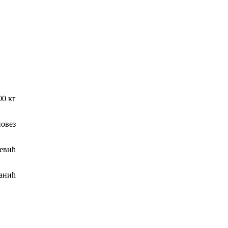
00 кг
повез
евић
анић