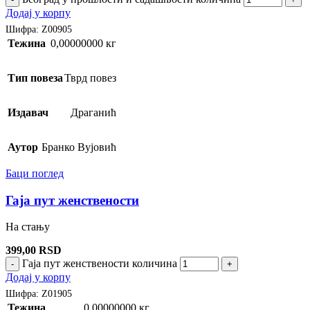
Додај у корпу
Шифра:
Z00905
Тежина
0,00000000 кг
Тип повеза
Тврд повез
Издавач
Драганић
Аутор
Бранко Вујовић
Баци поглед
Гаја пут женствености
На стању
399,00
RSD
Гаја пут женствености количина
-
+
Додај у корпу
Шифра:
Z01905
Тежина
0,00000000 кг