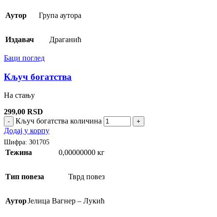
Аутор
Група аутора
Издавач
Драганић
Баци поглед
Кључ богатства
На стању
299,00
RSD
Кључ богатства количина
-
+
Додај у корпу
Шифра:
З01705
Тежина
0,00000000 кг
Тип повеза
Тврд повез
Аутор
Јелица Вагнер – Лукић