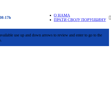
О НАМА
08-17h
ПРАТИ СВОЈУ ПОРУЏБИНУ
vailable use up and down arrows to review and enter to go to the
s.