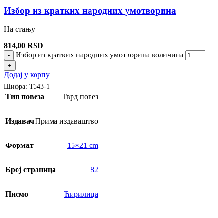
Избор из кратких народних умотворина
На стању
814,00
RSD
Избор из кратких народних умотворина количина
-
+
Додај у корпу
Шифра:
Т343-1
Тип повеза
Тврд повез
Издавач
Прима издаваштво
Формат
15×21 cm
Број страница
82
Писмо
Ћирилица