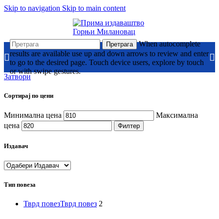
Skip to navigation
Skip to main content
When autocomplete
Претрага
results are available use up and down arrows to review and enter
to go to the desired page. Touch device users, explore by touch
or with swipe gestures.
Затвори
Сортирај по цени
Минимална цена
Максимална
цена
Филтер
Издавач
Тип повеза
Тврд повез
Тврд повез
2