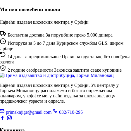
Ми смо посвећени школи
Највећи издавач школских лектира у Србији
Бесплатна достава
За поруџбине преко 5.000 динара
Испорука за 5 до 7 дана
Курирском службом GLS, широм
Србије
14 дана за предомишљање
Право на одустанак, без навођења
разлога
2 године саобразности
Законска заштита сваке куповине
Највећи издавач школских лектира у Србији. Уз централу у
Горњем Милановцу располажемо и богато опремљеном
књижаром, у којој се могу наћи издања за школарце, децу
предшколског узраста и одрасле.
primaknjige@gmail.com
032/710-295
Куповина