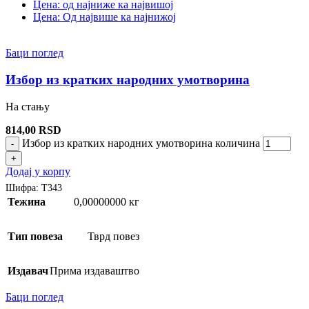
Цена: од најниже ка највишој
Цена: Од највише ка најнижој
Баци поглед
Избор из кратких народних умотворина
На стању
814,00
RSD
Избор из кратких народних умотворина количина
-
+
Додај у корпу
Шифра:
Т343
Тежина
0,00000000 кг
Тип повеза
Тврд повез
Издавач
Прима издаваштво
Баци поглед