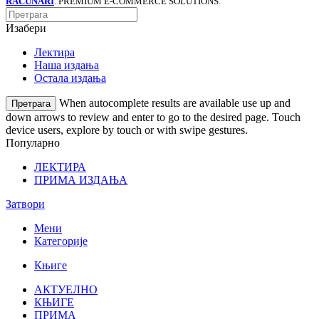
RAČUNARI
. PREMIUM E-COMMERCE SOLUTIONS.
Изабери
Лектира
Наша издања
Остала издања
When autocomplete results are available use up and
Претрага
down arrows to review and enter to go to the desired page. Touch
device users, explore by touch or with swipe gestures.
Популарно
ЛЕКТИРА
ПРИМА ИЗДАЊА
Затвори
Мени
Категорије
Књиге
АКТУЕЛНО
КЊИГЕ
ПРИМА