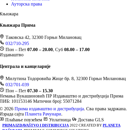
Ауторска права
Књижара
Књижара Прима
Таковска 42, 32300 Горњи Милановац
032/710-295
Пон – Пет
07.00 – 20.00
, Суб
08.00 – 17.00
Издаваштво
Централа и канцеларије
Милутина Тодоровића Жице бр. 8, 32300 Горњи Милановац
032/701-039
Пон – Пет
07.30 – 15.30
Немања Вукашиновић ПР Издаваштво и дистрибуција Прима
ПИБ: 101153146
Матични број: 55071284
© 2026
Прима издаваштво и дистрибуција
. Сва права задржана.
Израда сајта
Планета Рачунари
.
Плаћање поузећем
Уплатница
Достава GLS
PRIMA IZDAVAŠTVO I DISTRIBUCIJA
2022 CREATED BY
PLANETA