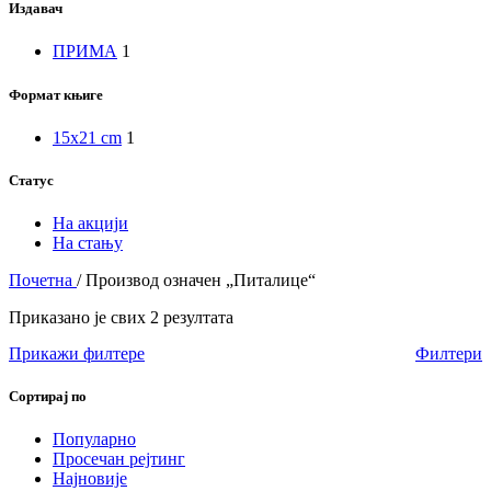
Издавач
ПРИМА
1
Формат књиге
15x21 cm
1
Статус
На акцији
На стању
Почетна
/
Производ oзначен „Питалице“
Приказано је свих 2 резултата
Прикажи филтере
Филтери
Сортирај по
Популарно
Просечан рејтинг
Најновије