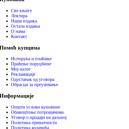
Све књиге
Лектира
Наша издања
Остала издања
О нама
Контакт
Помоћ купцима
Испорука и плаћање
Праћење поруџбине
Мој налог
Рекламације
Одустанак од уговора
Обрасци за преузимање
Информације
Општи услови куповине
Обавештење потрошачима
Уговор о продаји на даљину
Политика приватности
Политика колачића