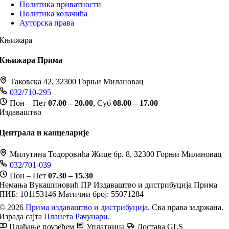
Политика приватности
Политика колачића
Ауторска права
Књижара
Књижара Прима
Таковска 42, 32300 Горњи Милановац
032/710-295
Пон – Пет
07.00 – 20.00
, Суб
08.00 – 17.00
Издаваштво
Централа и канцеларије
Милутина Тодоровића Жице бр. 8, 32300 Горњи Милановац
032/701-039
Пон – Пет
07.30 – 15.30
Немања Вукашиновић ПР Издаваштво и дистрибуција Прима
ПИБ: 101153146
Матични број: 55071284
© 2026
Прима издаваштво и дистрибуција
. Сва права задржана.
Израда сајта
Планета Рачунари
.
Плаћање поузећем
Уплатница
Достава GLS