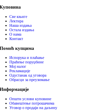
Куповина
Све књиге
Лектира
Наша издања
Остала издања
О нама
Контакт
Помоћ купцима
Испорука и плаћање
Праћење поруџбине
Мој налог
Рекламације
Одустанак од уговора
Обрасци за преузимање
Информације
Општи услови куповине
Обавештење потрошачима
Уговор о продаји на даљину