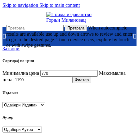
Skip to navigation
Skip to main content
When autocomplete
Претрага
results are available use up and down arrows to review and enter
to go to the desired page. Touch device users, explore by touch
or with swipe gestures.
Затвори
Сортирај по цени
Минимална цена
Максимална
цена
Филтер
Издавач
Аутор