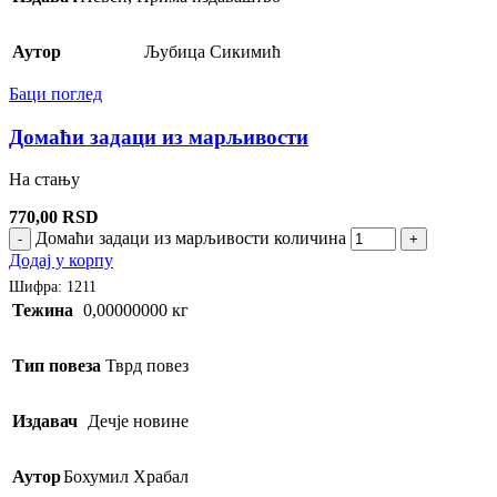
Аутор
Љубица Сикимић
Баци поглед
Домаћи задаци из марљивости
На стању
770,00
RSD
Домаћи задаци из марљивости количина
-
+
Додај у корпу
Шифра:
1211
Тежина
0,00000000 кг
Тип повеза
Тврд повез
Издавач
Дечје новине
Аутор
Бохумил Храбал