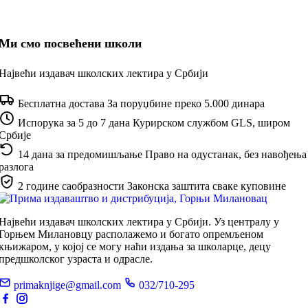
Ми смо посвећени школи
Највећи издавач школских лектира у Србији
Бесплатна достава
За поруџбине преко 5.000 динара
Испорука за 5 до 7 дана
Курирском службом GLS, широм
Србије
14 дана за предомишљање
Право на одустанак, без навођења
разлога
2 године саобразности
Законска заштита сваке куповине
Највећи издавач школских лектира у Србији. Уз централу у
Горњем Милановцу располажемо и богато опремљеном
књижаром, у којој се могу наћи издања за школарце, децу
предшколског узраста и одрасле.
primaknjige@gmail.com
032/710-295