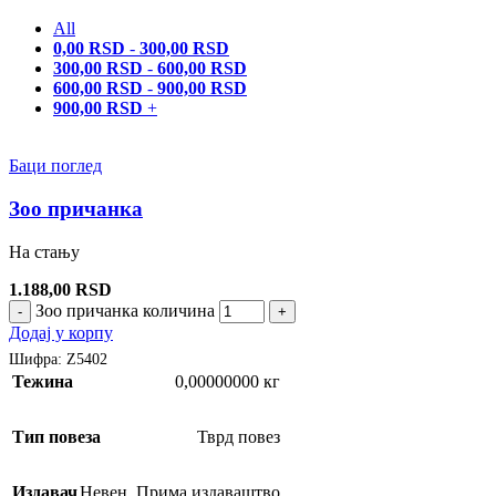
All
0,00
RSD
-
300,00
RSD
300,00
RSD
-
600,00
RSD
600,00
RSD
-
900,00
RSD
900,00
RSD
+
Баци поглед
Зоо причанка
На стању
1.188,00
RSD
Зоо причанка количина
-
+
Додај у корпу
Шифра:
Z5402
Тежина
0,00000000 кг
Тип повеза
Тврд повез
Издавач
Невен
,
Прима издаваштво