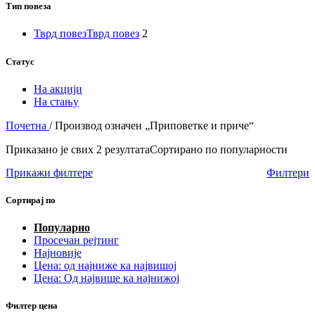
Тип повеза
Тврд повез
Тврд повез
2
Статус
На акцији
На стању
Почетна
/
Производ oзначен „Приповетке и приче“
Приказано је свих 2 резултата
Сортирано по популарности
Прикажи филтере
Филтери
Сортирај по
Популарно
Просечан рејтинг
Најновије
Цена: од најниже ка највишој
Цена: Од највише ка најнижој
Филтер цена