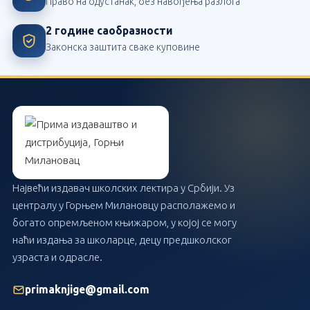
Право на одустанак, без навођења разлога
2 године саобразности
Законска заштита сваке куповине
Највећи издавач школских лектира у Србији. Уз
централу у Горњем Милановцу располажемо и
богато опремљеном књижаром, у којој се могу
наћи издања за школарце, децу предшколског
узраста и одрасле.
primaknjige@gmail.com