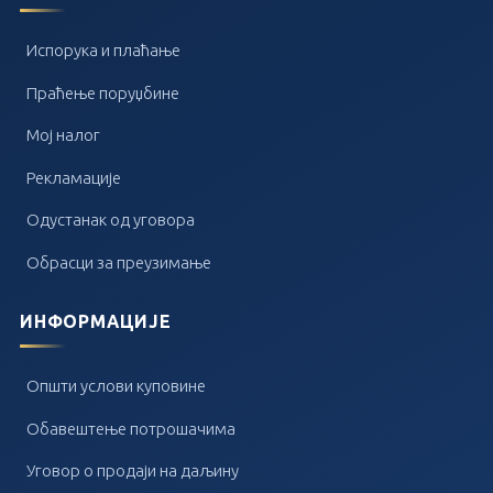
Испорука и плаћање
Праћење поруџбине
Мој налог
Рекламације
Одустанак од уговора
Обрасци за преузимање
ИНФОРМАЦИЈЕ
Општи услови куповине
Обавештење потрошачима
Уговор о продаји на даљину