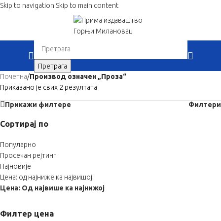
Skip to navigation
Skip to main content
When autocomplete results are available use up 
Претрага
Почетна
/
Производ oзначен „Проза“
Приказано је свих 2 резултата
Прикажи филтере
Филтери
Сортирај по
Популарно
Просечан рејтинг
Најновије
Цена: од најниже ка највишој
Цена: Од највише ка најнижој
Филтер цена