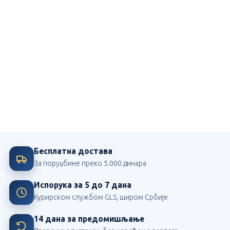
Ми смо посвећени школи
Највећи издавач школских лектира у Србији
Бесплатна достава
За поруџбине преко 5.000 динара
Испорука за 5 до 7 дана
Курирском службом GLS, широм Србије
14 дана за предомишљање