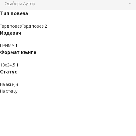
Тип повеза
Тврд повез
Тврд повез
2
Издавач
ПРИМА
1
Формат књиге
18x24,5
1
Статус
На акцији
На стању