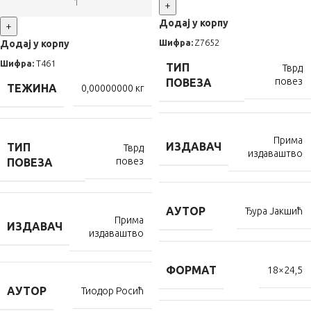
+
Додај у корпу
+
Шифра:
Z7652
Додај у корпу
Шифра:
Т461
ТИП
Тврд
повез
ПОВЕЗА
ТЕЖИНА
0,00000000 кг
Прима
ИЗДАВАЧ
ТИП
Тврд
издаваштво
повез
ПОВЕЗА
АУТОР
Ђура Јакшић
Прима
ИЗДАВАЧ
издаваштво
ФОРМАТ
18×24,5
АУТОР
Тиодор Росић