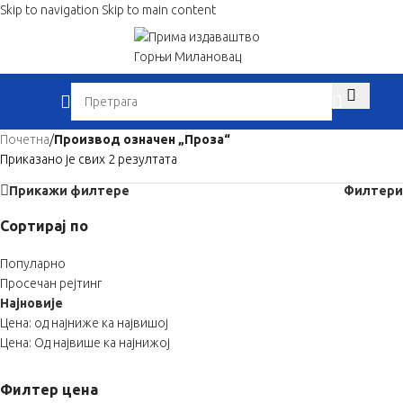
Skip to navigation
Skip to main content
When autocom
Почетна
/
Производ oзначен „Проза“
Приказано је свих 2 резултата
Прикажи филтере
Филтери
Сортирај по
Популарно
Просечан рејтинг
Најновије
Цена: од најниже ка највишој
Цена: Од највише ка најнижој
Филтер цена