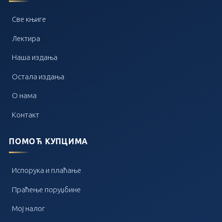
Све књиге
Лектира
Наша издања
Остала издања
О нама
Контакт
ПОМОЋ КУПЦИМА
Испорука и плаћање
Праћење поруџбине
Мој налог