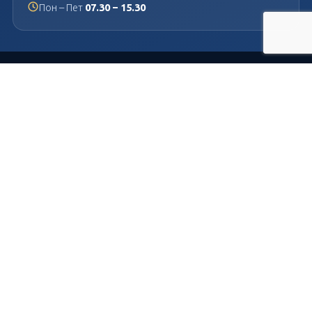
Пон – Пет
07.30 – 15.30
Немања Вукашиновић ПР Издаваштво и дистрибуција Прима
ПИБ: 101153146
Матични број: 55071284
© 2026
Прима издаваштво и дистрибуција
. Сва права задржана.
Израда сајта
Планета Рачунари
.
Плаћање поузећем
Уплатница
Достава GLS
PRIMA IZDAVAŠTVO I DISTRIBUCIJA
2022 CREATED BY
PLANETA RAČUNARI
.
PREMIUM E-COMMERCE SOLUTIONS.
Филтери
Мени