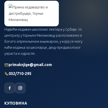
Највећи издавач школских лектира у Србији. Уз
централу у Горњем Милановцу располажемо и
богато опремљеном књижаром, у којој се могу
наћи издања за школарце, децу предшколског
узраста и одрасле.
primaknjige@gmail.com
032/710-295
КУПОВИНА