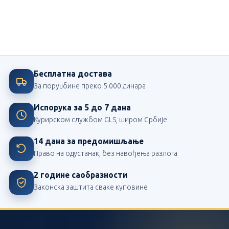
Ми смо посвећени школи
Највећи издавач школских лектира у Србији
Бесплатна достава
За поруџбине преко 5.000 динара
Испорука за 5 до 7 дана
Курирском службом GLS, широм Србије
14 дана за предомишљање
Право на одустанак, без навођења разлога
2 године саобразности
Законска заштита сваке куповине