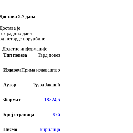
Достава 5-7 дана
Достава је
5-7 радних дана
од потврде поруџбине
Додатне информације
Тип повеза
Тврд повез
Издавач
Прима издаваштво
Аутор
Ђура Јакшић
Формат
18×24,5
Број страница
976
Писмо
Ћирилица