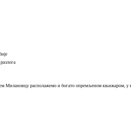
бије
 разлога
њем Милановцу располажемо и богато опремљеном књижаром, у ко