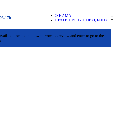
О НАМА
08-17h
ПРАТИ СВОЈУ ПОРУЏБИНУ
vailable use up and down arrows to review and enter to go to the
s.