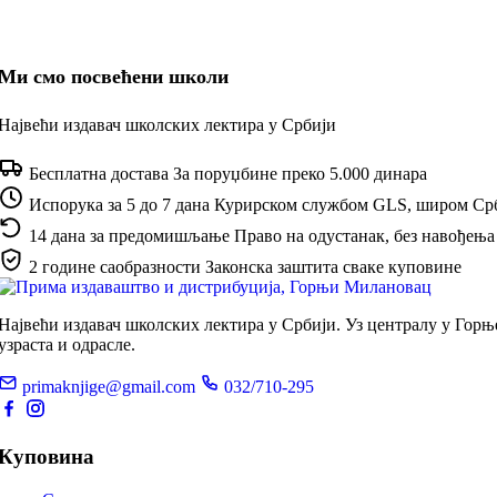
Ми смо посвећени школи
Највећи издавач школских лектира у Србији
Бесплатна достава
За поруџбине преко 5.000 динара
Испорука за 5 до 7 дана
Курирском службом GLS, широм Ср
14 дана за предомишљање
Право на одустанак, без навођења
2 године саобразности
Законска заштита сваке куповине
Највећи издавач школских лектира у Србији. Уз централу у Гор
узраста и одрасле.
primaknjige@gmail.com
032/710-295
Куповина