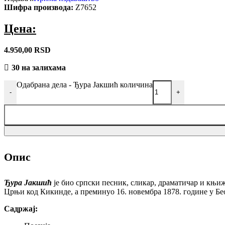
Шифра производа:
Z7652
Долина
јоргована
Цена:
4.950,00
RSD
30 на залихама
Одабрана дела - Ђура Јакшић количина
-
+
Опис
Ђура Јакшић
је био српски песник, сликар, драматичар и књиже
Црњи код Кикинде, а преминуо 16. новембра 1878. године у Беог
Садржај: