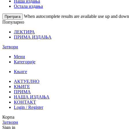
Наша издања
Остала издања
When autocomplete results are available use up and down a
Претрага
Популарно
ЛЕКТИРА
ПРИМА ИЗДАЊА
Затвори
Мени
Категорије
Књиге
АКТУЕЛНО
КЊИГЕ
ПРИМА
НАША ИЗДАЊА
КОНТАКТ
Login / Register
Корпа
Затвори
Sign in