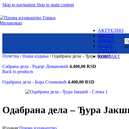
Skip to navigation
Skip to main content
Суб.:
У њој су бајке и приче разних народа
8:00h -
17:00h
– народне и ауторске.
Змајеви су снажни,
одважни,
крилати јунаци,
АКТУЕЛНО
али и страшни демони,
Издаваштво: Милутин
КЊИГЕ
немани,
Контакт
ПРИМА
ружна и
НАША
de
зла чудовишта
Пон. - Пет.:
ИЗДАЊА
7:30am -
15:30pm
Почетна
/
Наша издања
/
Одабрана дела – Ђура Јакшић
КОНТАКТ
Сабрана дела - Радоје Домановић
4.400,00
RSD
Back to products
Вилинске
Пронађите наше локаци
приче
Одабрана дела - Бора Станковић
4.400,00
RSD
Чудесна лепота
и натприродне
моћи вила
Одабрана дела – Ђура Јакш
Српска историја
је језгро
ових бајки
Издавач:
Прима издаваштво