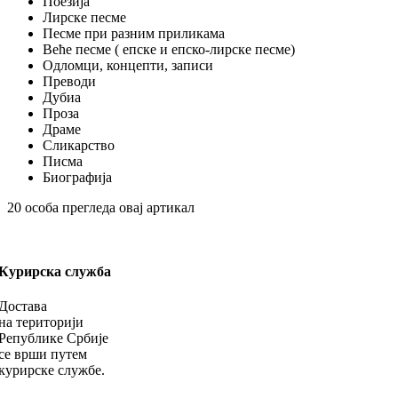
Поезија
Лирске песме
Песме при разним приликама
Веће песме ( епске и епско-лирске песме)
Одломци, концепти, записи
Преводи
Дубиа
Проза
Драме
Сликарство
Писма
Биографија
20
особа прегледа овај артикал
Курирска служба
Достава
на територији
Републике Србије
се врши путем
курирске службе.