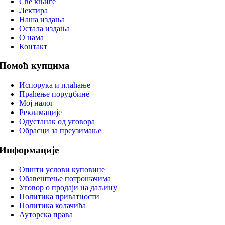
Све књиге
Лектира
Наша издања
Остала издања
О нама
Контакт
Помоћ купцима
Испорука и плаћање
Праћење поруџбине
Мој налог
Рекламације
Одустанак од уговора
Обрасци за преузимање
Информације
Општи услови куповине
Обавештење потрошачима
Уговор о продаји на даљину
Политика приватности
Политика колачића
Ауторска права