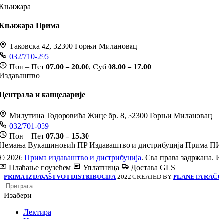
Књижара
Књижара Прима
Таковска 42, 32300 Горњи Милановац
032/710-295
Пон – Пет
07.00 – 20.00
, Суб
08.00 – 17.00
Издаваштво
Централа и канцеларије
Милутина Тодоровића Жице бр. 8, 32300 Горњи Милановац
032/701-039
Пон – Пет
07.30 – 15.30
Немања Вукашиновић ПР Издаваштво и дистрибуција Прима
ПИ
© 2026
Прима издаваштво и дистрибуција
. Сва права задржана. 
Плаћање поузећем
Уплатница
Достава GLS
PRIMA IZDAVAŠTVO I DISTRIBUCIJA
2022 CREATED BY
PLANETA RAČ
Изабери
Лектира