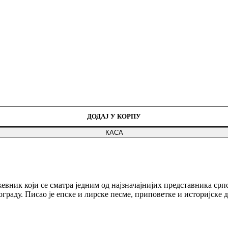
ДОДАЈ У КОРПУ
КАСА
вник који се сматра једним од најзначајнијих представника српск
раду. Писао је епске и лирске песме, приповетке и историјске д