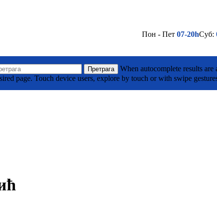
Пон - Пет
07-20h
Суб:
(032) 710 295
Лако до нас - Кликни овде
а Тодоровића Жице ББ, Горњи Милановац
When autocomplete results are a
Претрага
sired page. Touch device users, explore by touch or with swipe gesture
(032) 701 039
Лако до нас - Кликни овде
је
ић