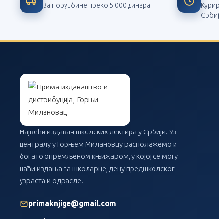
За поруџбине преко 5.000 динара
Кури
Срби
Највећи издавач школских лектира у Србији. Уз
централу у Горњем Милановцу располажемо и
богато опремљеном књижаром, у којој се могу
наћи издања за школарце, децу предшколског
узраста и одрасле.
primaknjige@gmail.com