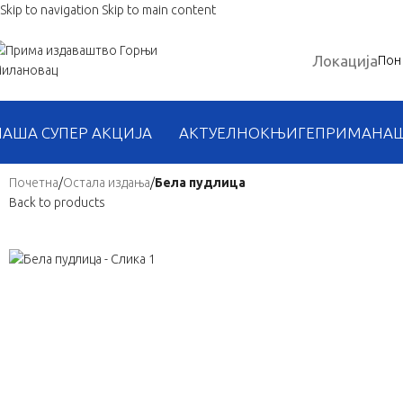
Skip to navigation
Skip to main content
Локација
Пон 
НАША СУПЕР АКЦИЈА
АКТУЕЛНО
КЊИГЕ
ПРИМА
НА
Почетна
/
Остала издања
/
Бела пудлица
Back to products