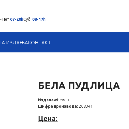
- Пет
07-20h
Суб:
08-17h
ША ИЗДАЊА
КОНТАКТ
БЕЛА ПУДЛИЦА
Издавач:
Невен
Шифра производа:
Z08341
Цена: