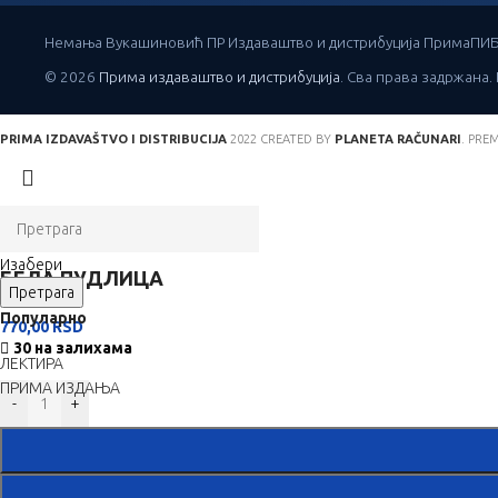
Немања Вукашиновић ПР Издаваштво и дистрибуција Прима
ПИБ
© 2026
Прима издаваштво и дистрибуција
. Сва права задржана.
PRIMA IZDAVAŠTVO I DISTRIBUCIJA
2022 CREATED BY
PLANETA RAČUNARI
. PRE
Изабери
БЕЛА ПУДЛИЦА
When autocomplete results are available use up and down ar
Претрага
Популарно
770,00
RSD
30 на залихама
ЛЕКТИРА
ПРИМА ИЗДАЊА
-
+