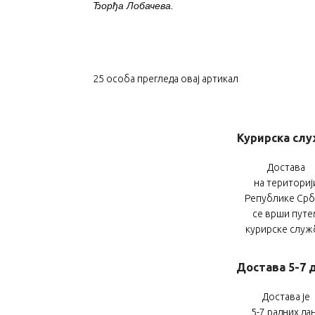
Ђорђа Лобачева.
25
особа прегледа овај артикал
Курирска сл
Достава
на териториј
Републике Срб
се врши путе
курирске служ
Достава 5-7 
Достава је
5-7 радних да