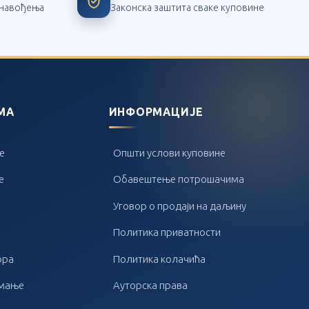
з навођења
Законска заштита сваке куповине
МА
ИНФОРМАЦИЈЕ
е
Општи услови куповине
е
Обавештење потрошачима
Уговор о продаји на даљину
Политика приватности
ора
Политика колачића
имање
Ауторска права