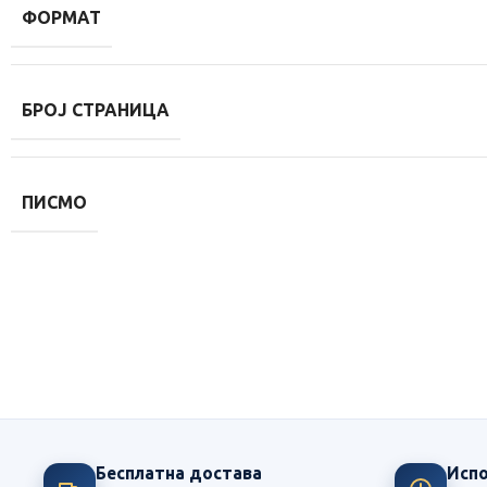
ФОРМАТ
БРОЈ СТРАНИЦА
ПИСМО
Ми смо посвећени школи
Највећи издавач школских лектира у Србији
Бесплатна достава
Испо