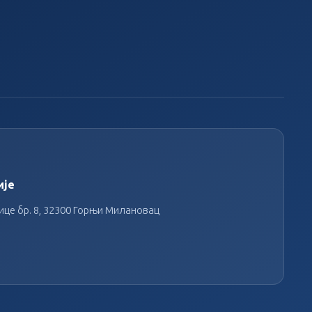
ије
це бр. 8, 32300 Горњи Милановац