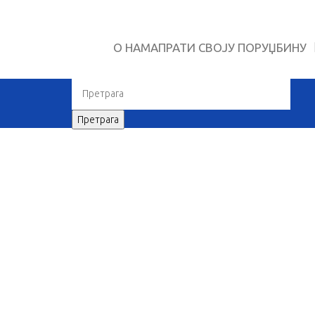
О НАМА
ПРАТИ СВОЈУ ПОРУЏБИНУ
When autocomplete results are available us
Претрага