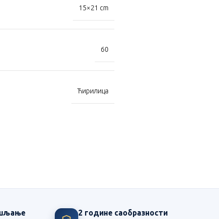
15×21 cm
60
Ћирилица
ишљање
2 године саобразности