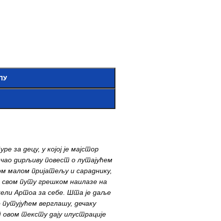
ПУ
е за децу, у којој је мајстор
ичао дирљиву повест о лутајућем
м малом пријатељу и сараднику,
а свом путу грешком наилазе на
жели Артоа за себе. Шта је даље
 путујућем верглашу, дечаку
т овом тексту дају илустрације