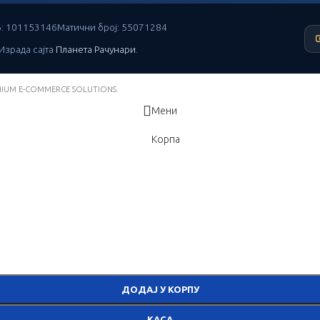
: 101153146
Матични број: 55071284
 Израда сајта
Планета Рачунари
.
MIUM E-COMMERCE SOLUTIONS.
Мени
Корпа
rows to review and enter to go to the desired page. Touch device users
ДОДАЈ У КОРПУ
КАСА