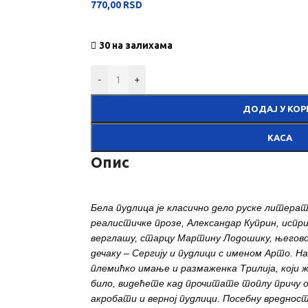
770,00
RSD
30 на залихама
-
+
ДОДАЈ У КОР
КАСА
Опис
Бела пудлица је класично дело руске литератур
реалистичке прозе, Александар Куприн, испр
верглашу, старцу Мартину Лодошику, његово
дечаку – Сергију и пудлици с именом Арто. Н
племићко имање и размаженка Трилија, који 
било, видећете кад прочитате топлу причу о
акробати и верној пудлици. Посебну вреднос