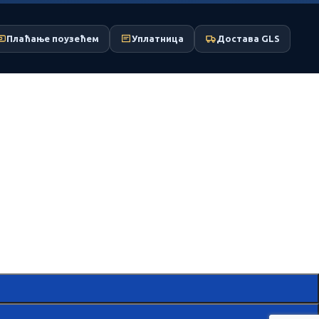
Плаћање поузећем
Уплатница
Достава GLS
, explore by touch or with swipe gestures.