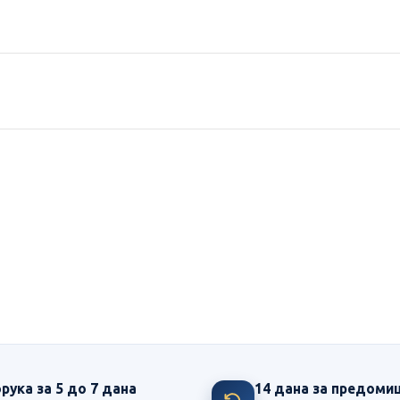
рука за 5 до 7 дана
14 дана за предом