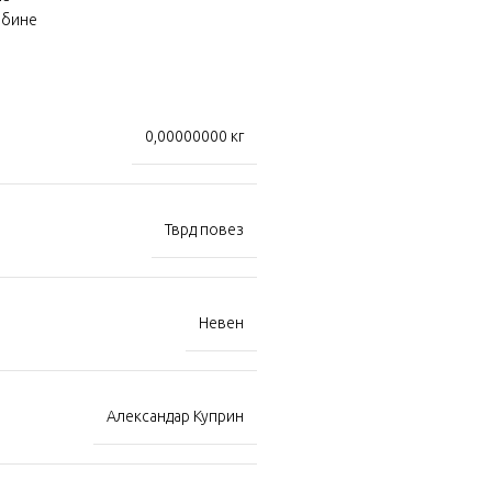
џбине
0,00000000 кг
Тврд повез
Невен
Александар Куприн