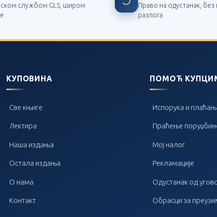
рском службом GLS, широм
Право на одустанак, бе
је
разлога
КУПОВИНА
ПОМОЋ КУПЦИ
Све књиге
Испорука и плаћањ
Лектира
Праћење поруџбин
Наша издања
Мој налог
Остала издања
Рекламације
О нама
Одустанак од угов
Контакт
Обрасци за преуз