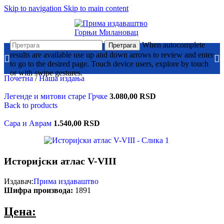
Skip to navigation
Skip to main content
When autocomplete
Претрага
results are available use up and down arrows to review and enter
to go to the desired page. Touch device users, explore by touch
or with swipe gestures.
Почетна
/
Наша издања
Легенде и митови старе Грчке
3.080,00
RSD
Back to products
Сара и Аврам
1.540,00
RSD
Историјски атлас V-VIII
Издавач:
Прима издаваштво
Шифра производа:
1891
Цена: