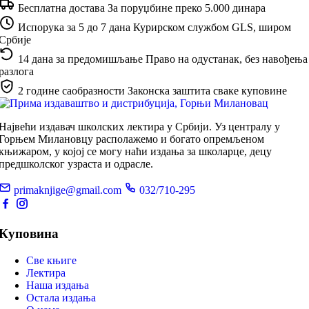
Бесплатна достава
За поруџбине преко 5.000 динара
Испорука за 5 до 7 дана
Курирском службом GLS, широм
Србије
14 дана за предомишљање
Право на одустанак, без навођења
разлога
2 године саобразности
Законска заштита сваке куповине
Највећи издавач школских лектира у Србији. Уз централу у
Горњем Милановцу располажемо и богато опремљеном
књижаром, у којој се могу наћи издања за школарце, децу
предшколског узраста и одрасле.
primaknjige@gmail.com
032/710-295
Куповина
Све књиге
Лектира
Наша издања
Остала издања