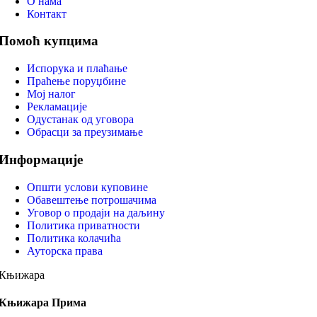
О нама
Контакт
Помоћ купцима
Испорука и плаћање
Праћење поруџбине
Мој налог
Рекламације
Одустанак од уговора
Обрасци за преузимање
Информације
Општи услови куповине
Обавештење потрошачима
Уговор о продаји на даљину
Политика приватности
Политика колачића
Ауторска права
Књижара
Књижара Прима