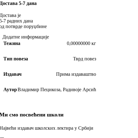
Достава 5-7 дана
Достава је
5-7 радних дана
од потврде поруџбине
Додатне информације
Тежина
0,00000000 кг
Тип повеза
Тврд повез
Издавач
Прима издаваштво
Аутор
Владимир Пецикоза
,
Радивоје Арсић
Ми смо посвећени школи
Највећи издавач школских лектира у Србији