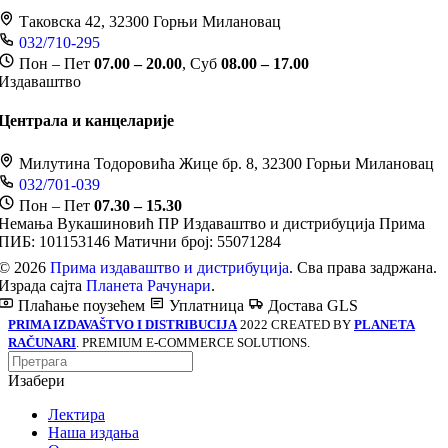
Таковска 42, 32300 Горњи Милановац
032/710-295
Пон – Пет
07.00 – 20.00
, Суб
08.00 – 17.00
Издаваштво
Централа и канцеларије
Милутина Тодоровића Жице бр. 8, 32300 Горњи Милановац
032/701-039
Пон – Пет
07.30 – 15.30
Немања Вукашиновић ПР Издаваштво и дистрибуција Прима
ПИБ: 101153146
Матични број: 55071284
© 2026
Прима издаваштво и дистрибуција
. Сва права задржана.
Израда сајта
Планета Рачунари
.
Плаћање поузећем
Уплатница
Достава GLS
PRIMA IZDAVAŠTVO I DISTRIBUCIJA
2022 CREATED BY
PLANETA
RAČUNARI
. PREMIUM E-COMMERCE SOLUTIONS.
Изабери
Лектира
Наша издања