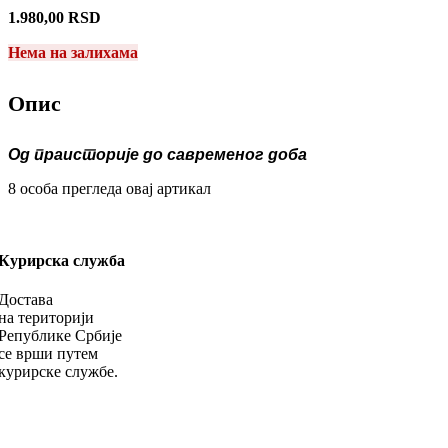
1.980,00
RSD
Нема на залихама
Опис
Од праисторије до савременог доба
8
особа прегледа овај артикал
Курирска служба
Достава
на територији
Републике Србије
се врши путем
курирске службе.