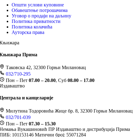
Општи услови куповине
Обавештење потрошачима
Уговор о продаји на даљину
Политика приватности
Политика колачића
Ауторска права
Књижара
Књижара Прима
Таковска 42, 32300 Горњи Милановац
032/710-295
Пон – Пет
07.00 – 20.00
, Суб
08.00 – 17.00
Издаваштво
Централа и канцеларије
Милутина Тодоровића Жице бр. 8, 32300 Горњи Милановац
032/701-039
Пон – Пет
07.30 – 15.30
Немања Вукашиновић ПР Издаваштво и дистрибуција Прима
ПИБ: 101153146
Матични број: 55071284