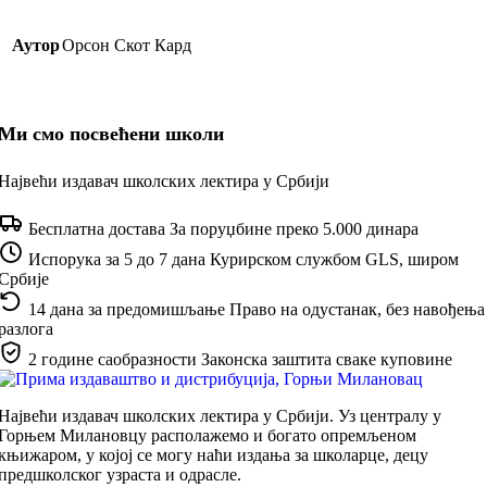
Аутор
Орсон Скот Кард
Ми смо посвећени школи
Највећи издавач школских лектира у Србији
Бесплатна достава
За поруџбине преко 5.000 динара
Испорука за 5 до 7 дана
Курирском службом GLS, широм
Србије
14 дана за предомишљање
Право на одустанак, без навођења
разлога
2 године саобразности
Законска заштита сваке куповине
Највећи издавач школских лектира у Србији. Уз централу у
Горњем Милановцу располажемо и богато опремљеном
књижаром, у којој се могу наћи издања за школарце, децу
предшколског узраста и одрасле.