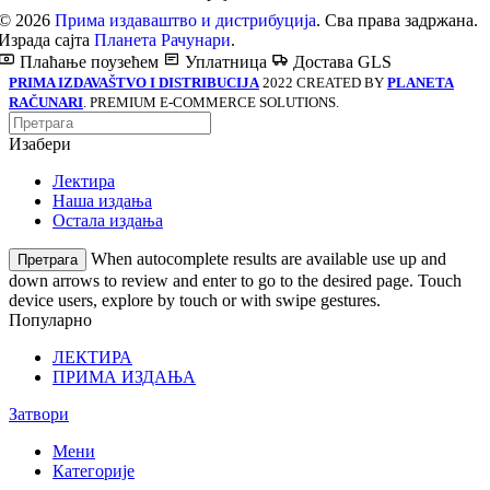
© 2026
Прима издаваштво и дистрибуција
. Сва права задржана.
Израда сајта
Планета Рачунари
.
Плаћање поузећем
Уплатница
Достава GLS
PRIMA IZDAVAŠTVO I DISTRIBUCIJA
2022 CREATED BY
PLANETA
RAČUNARI
. PREMIUM E-COMMERCE SOLUTIONS.
Изабери
Лектира
Наша издања
Остала издања
When autocomplete results are available use up and
Претрага
down arrows to review and enter to go to the desired page. Touch
device users, explore by touch or with swipe gestures.
Популарно
ЛЕКТИРА
ПРИМА ИЗДАЊА
Затвори
Мени
Категорије