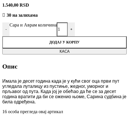
1.540,00
RSD
30 на залихама
Сара и Аврам количина
-
+
ДОДАЈ У КОРПУ
КАСА
Опис
Имала је десет година када је у кући свог оца први пут
угледала луталицу из пустиње, жедног, уморног и
прљавог од пута. Када јој је обећао да ће се за десет
година вратити да би се оженио њоме, Сарина судбина је
била одређена.
16
особа прегледа овај артикал