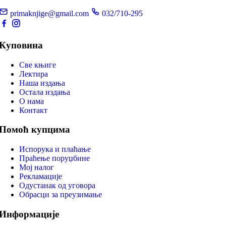
primaknjige@gmail.com
032/710-295
Куповина
Све књиге
Лектира
Наша издања
Остала издања
О нама
Контакт
Помоћ купцима
Испорука и плаћање
Праћење поруџбине
Мој налог
Рекламације
Одустанак од уговора
Обрасци за преузимање
Информације