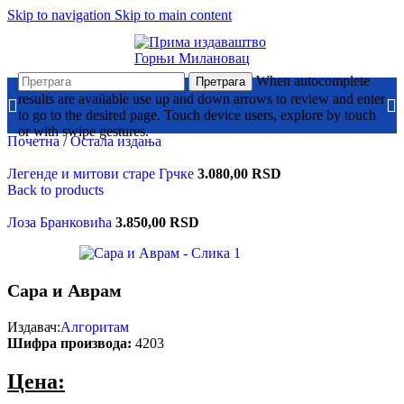
Skip to navigation
Skip to main content
When autocomplete
Претрага
results are available use up and down arrows to review and enter
to go to the desired page. Touch device users, explore by touch
or with swipe gestures.
Почетна
/
Остала издања
Легенде и митови старе Грчке
3.080,00
RSD
Back to products
Лоза Бранковића
3.850,00
RSD
Сара и Аврам
Издавач:
Алгоритам
Шифра производа:
4203
Цена: