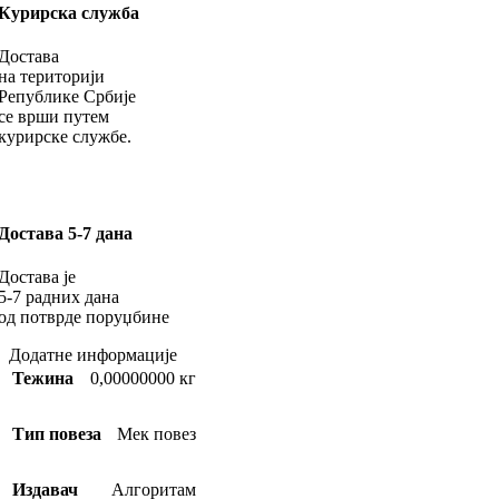
Курирска служба
Достава
на територији
Републике Србије
се врши путем
курирске службе.
Достава 5-7 дана
Достава је
5-7 радних дана
од потврде поруџбине
Додатне информације
Тежина
0,00000000 кг
Тип повеза
Мек повез
Издавач
Алгоритам