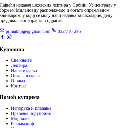
Највећи издавач школских лектира у Србији. Уз централу у
Горњем Милановцу располажемо и богато опремљеном
књижаром, у којој се могу наћи издања за школарце, децу
предшколског узраста и одрасле.
primaknjige@gmail.com
032/710-295
Куповина
Све књиге
Лектира
Наша издања
Остала издања
О нама
Контакт
Помоћ купцима
Испорука и плаћање
Праћење поруџбине
Мој налог
Рекламације