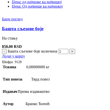
Цена: од најниже ка највишој
Цена: Од највише ка најнижој
Баци поглед
Башта сљезове боје
На стању
858,00
RSD
Башта сљезове боје количина
-
+
Додај у корпу
Шифра:
9128
Тежина
0,00000000 кг
Тип повеза
Тврд повез
Издавач
Прима издаваштво
Аутор
Бранко Ћопић