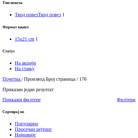
Тип повеза
Тврд повез
Тврд повез
1
Формат књиге
15x21 cm
1
Статус
На акцији
На стању
Почетна
/
Производ Број страница
/
176
Приказан један резултат
Прикажи филтере
Филтери
Сортирај по
Популарно
Просечан рејтинг
Најновије