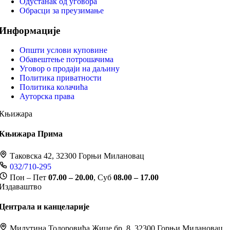
Одустанак од уговора
Обрасци за преузимање
Информације
Општи услови куповине
Обавештење потрошачима
Уговор о продаји на даљину
Политика приватности
Политика колачића
Ауторска права
Књижара
Књижара Прима
Таковска 42, 32300 Горњи Милановац
032/710-295
Пон – Пет
07.00 – 20.00
, Суб
08.00 – 17.00
Издаваштво
Централа и канцеларије
Милутина Тодоровића Жице бр. 8, 32300 Горњи Милановац