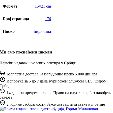
Формат
15×21 cm
Број страница
176
Писмо
Ћирилица
Ми смо посвећени школи
Највећи издавач школских лектира у Србији
Бесплатна достава
За поруџбине преко 5.000 динара
Испорука за 5 до 7 дана
Курирском службом GLS, широм
Србије
14 дана за предомишљање
Право на одустанак, без навођења
разлога
2 године саобразности
Законска заштита сваке куповине