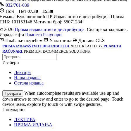
032/701-039
Пон – Пет
07.30 – 15.30
Немања Вукашиновић ПР Издаваштво и дистрибуција Прима
ПИБ: 101153146
Матични број: 55071284
© 2026
Прима издаваштво и дистрибуција
. Сва права задржана.
Израда сајта
Планета Рачунари
.
Плаћање поузећем
Уплатница
Достава GLS
PRIMA IZDAVAŠTVO I DISTRIBUCIJA
2022 CREATED BY
PLANETA
RAČUNARI
. PREMIUM E-COMMERCE SOLUTIONS.
Изабери
Лектира
Наша издања
Остала издања
When autocomplete results are available use up and
Претрага
down arrows to review and enter to go to the desired page. Touch
device users, explore by touch or with swipe gestures.
Популарно
ЛЕКТИРА
ПРИМА ИЗДАЊА