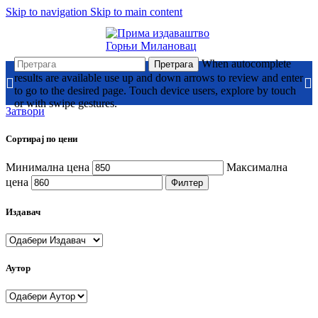
Skip to navigation
Skip to main content
When autocomplete
Претрага
results are available use up and down arrows to review and enter
to go to the desired page. Touch device users, explore by touch
or with swipe gestures.
Затвори
Сортирај по цени
Минимална цена
Максимална
цена
Филтер
Издавач
Аутор