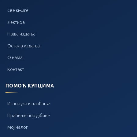
Све књиге
Лектира
Наша издања
Остала издања
О нама
Контакт
ПОМОЋ КУПЦИМА
Испорука и плаћање
Праћење поруџбине
Мој налог