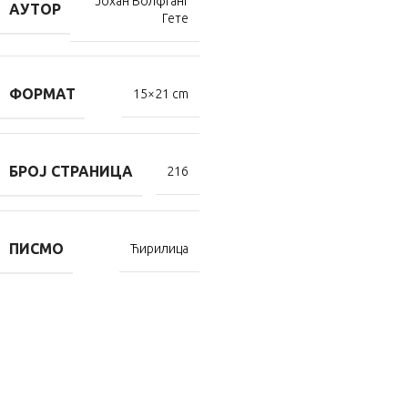
Јохан Волфганг
АУТОР
Гете
ФОРМАТ
15×21 cm
БРОЈ СТРАНИЦА
216
ПИСМО
Ћирилица