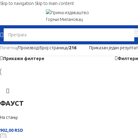
Skip to navigation
Skip to main content
W
Почетна
/
Производ Број страница
/
216
Приказан један резултат
Прикажи филтере
Филтери
ФАУСТ
На стању
902,00
RSD