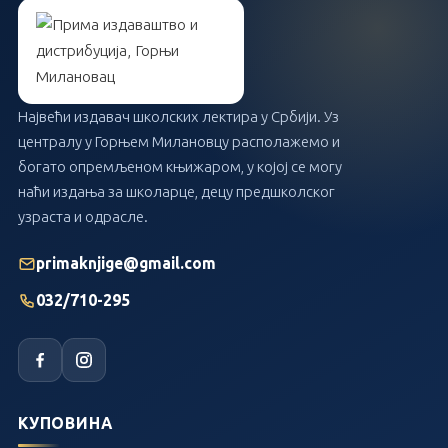
Највећи издавач школских лектира у Србији. Уз
централу у Горњем Милановцу располажемо и
богато опремљеном књижаром, у којој се могу
наћи издања за школарце, децу предшколског
узраста и одрасле.
primaknjige@gmail.com
032/710-295
КУПОВИНА