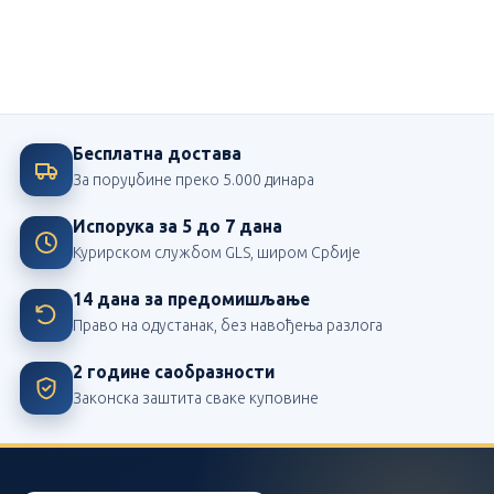
Ми смо посвећени школи
Највећи издавач школских лектира у Србији
Бесплатна достава
За поруџбине преко 5.000 динара
Испорука за 5 до 7 дана
Курирском службом GLS, широм Србије
14 дана за предомишљање
Право на одустанак, без навођења разлога
2 године саобразности
Законска заштита сваке куповине