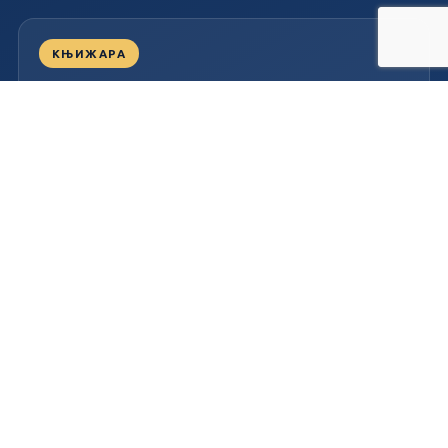
КЊИЖАРА
Књижара Прима
Таковска 42, 32300 Горњи Милановац
032/710-295
Пон – Пет
07.00 – 20.00
, Суб
08.00 – 17.00
ИЗДАВАШТВО
Централа и канцеларије
Милутина Тодоровића Жице бр. 8, 32300 Горњи
Милановац
032/701-039