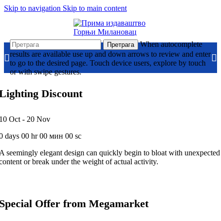
Skip to navigation
Skip to main content
When autocomplete
Претрага
results are available use up and down arrows to review and enter
to go to the desired page. Touch device users, explore by touch
or with swipe gestures.
Lighting Discount
10 Oct - 20 Nov
0
days
00
hr
00
мин
00
sc
A seemingly elegant design can quickly begin to bloat with unexpected
content or break under the weight of actual activity.
Special Offer from Megamarket