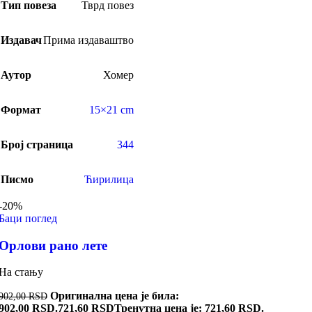
Тип повеза
Тврд повез
Издавач
Прима издаваштво
Аутор
Хомер
Формат
15×21 cm
Број страница
344
Писмо
Ћирилица
-20%
Баци поглед
Орлови рано лете
На стању
Оригинална цена је била:
902,00
RSD
902,00 RSD.
721,60
RSD
Тренутна цена је: 721,60 RSD.