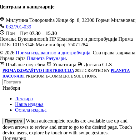
Централа и канцеларије
Милутина Тодоровића Жице бр. 8, 32300 Горњи Милановац
032/701-039
Пон – Пет
07.30 – 15.30
Немања Вукашиновић ПР Издаваштво и дистрибуција Прима
ПИБ: 101153146
Матични број: 55071284
© 2026
Прима издаваштво и дистрибуција
. Сва права задржана.
Израда сајта
Планета Рачунари
.
Плаћање поузећем
Уплатница
Достава GLS
PRIMA IZDAVAŠTVO I DISTRIBUCIJA
2022 CREATED BY
PLANETA
RAČUNARI
. PREMIUM E-COMMERCE SOLUTIONS.
Изабери
Лектира
Наша издања
Остала издања
When autocomplete results are available use up and
Претрага
down arrows to review and enter to go to the desired page. Touch
device users, explore by touch or with swipe gestures.
Популарно