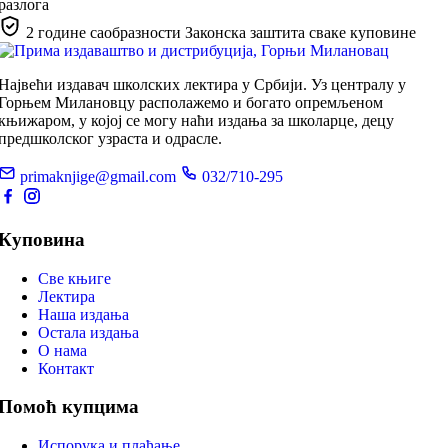
разлога
2 године саобразности
Законска заштита сваке куповине
Највећи издавач школских лектира у Србији. Уз централу у
Горњем Милановцу располажемо и богато опремљеном
књижаром, у којој се могу наћи издања за школарце, децу
предшколског узраста и одрасле.
primaknjige@gmail.com
032/710-295
Куповина
Све књиге
Лектира
Наша издања
Остала издања
О нама
Контакт
Помоћ купцима
Испорука и плаћање