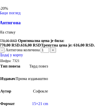
-20%
Баци поглед
Антигона
На стању
Оригинална цена је била:
770,00
RSD
770,00 RSD.
616,00
RSD
Тренутна цена је: 616,00 RSD.
Антигона количина
-
+
Додај у корпу
Шифра:
7321
Тип повеза
Тврд повез
Издавач
Прима издаваштво
Аутор
Софокле
Формат
15×21 cm