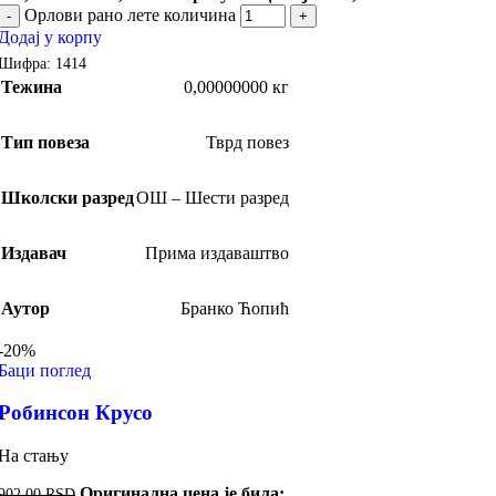
Орлови рано лете количина
-
+
Додај у корпу
Шифра:
1414
Тежина
0,00000000 кг
Тип повеза
Тврд повез
Школски разред
ОШ – Шести разред
Издавач
Прима издаваштво
Аутор
Бранко Ћопић
-20%
Баци поглед
Робинсон Крусо
На стању
Оригинална цена је била:
902,00
RSD