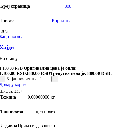
Број страница
308
Писмо
Ћирилица
-20%
Баци поглед
Хајди
На стању
Оригинална цена је била:
1.100,00
RSD
1.100,00 RSD.
880,00
RSD
Тренутна цена је: 880,00 RSD.
Хајди количина
-
+
Додај у корпу
Шифра:
2357
Тежина
0,00000000 кг
Тип повеза
Тврд повез
Издавач
Прима издаваштво