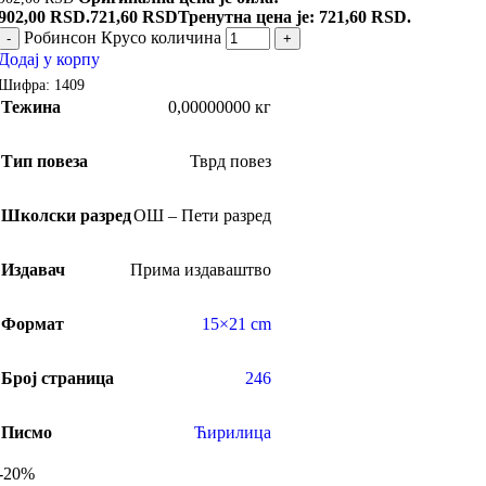
902,00 RSD.
721,60
RSD
Тренутна цена је: 721,60 RSD.
Робинсон Крусо количина
-
+
Додај у корпу
Шифра:
1409
Тежина
0,00000000 кг
Тип повеза
Тврд повез
Школски разред
ОШ – Пети разред
Издавач
Прима издаваштво
Формат
15×21 cm
Број страница
246
Писмо
Ћирилица
-20%