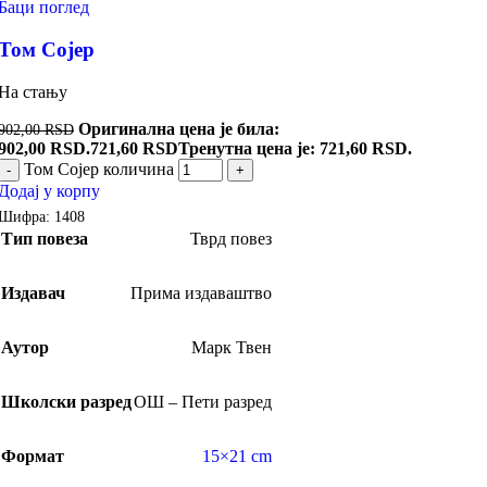
Баци поглед
Том Сојер
На стању
Оригинална цена је била:
902,00
RSD
902,00 RSD.
721,60
RSD
Тренутна цена је: 721,60 RSD.
Том Сојер количина
-
+
Додај у корпу
Шифра:
1408
Тип повеза
Тврд повез
Издавач
Прима издаваштво
Аутор
Марк Твен
Школски разред
ОШ – Пети разред
Формат
15×21 cm