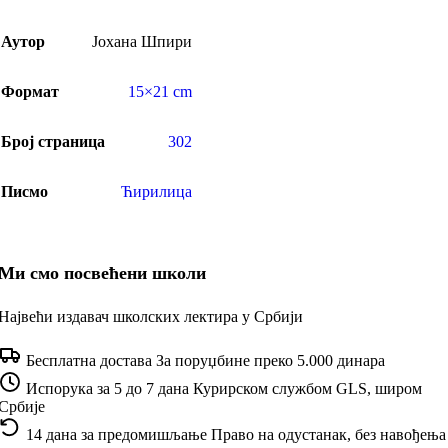
Аутор
Јохана Шпири
Формат
15×21 cm
Број страница
302
Писмо
Ћирилица
Ми смо посвећени школи
Највећи издавач школских лектира у Србији
Бесплатна достава
За поруџбине преко 5.000 динара
Испорука за 5 до 7 дана
Курирском службом GLS, широм
Србије
14 дана за предомишљање
Право на одустанак, без навођења