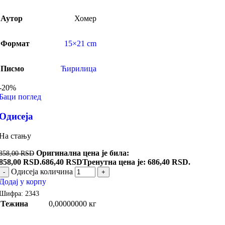
Аутор
Хомер
Формат
15×21 cm
Писмо
Ћирилица
-20%
Баци поглед
Одисеја
На стању
Оригинална цена је била:
858,00
RSD
858,00 RSD.
686,40
RSD
Тренутна цена је: 686,40 RSD.
Одисеја количина
-
+
Додај у корпу
Шифра:
2343
Тежина
0,00000000 кг