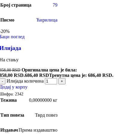
Број страница
79
Писмо
Ћирилица
-20%
Баци поглед
Илијада
На стању
Оригинална цена је била:
858,00
RSD
858,00 RSD.
686,40
RSD
Тренутна цена је: 686,40 RSD.
Илијада количина
-
+
Додај у корпу
Шифра:
2342
Тежина
0,00000000 кг
Тип повеза
Тврд повез
Издавач
Прима издаваштво