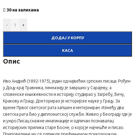
30 на залихама
-
+
ДОДАЈ У КОРПУ
КАСА
Опис
Иво Андрић (1892-1975), један од највећих српских писаца. Рођен
у Доцу крај Травника, гимназију је завршио у Сарајеву, а
словенске књижевности и историју студирао у Загребу, Бечу,
Кракову и Грацу. Докторирао је историјске науке у Грацу. За
време Првог светског рата хапшен и интерниран. Између два
светска рата био у дипломатској служби. Живео у Београду где је
и умро.Писац снажне имагинације и одличан познавалац
историјских прилика старе Босне, о којој је најчешће и писао.
Приповедање му се одликује префињеном психолошком