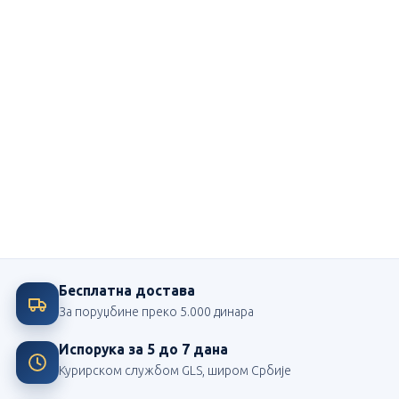
Ми смо посвећени школи
Највећи издавач школских лектира у Србији
Бесплатна достава
За поруџбине преко 5.000 динара
Испорука за 5 до 7 дана
Курирском службом GLS, широм Србије