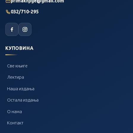
primaknjige@gmail.com
032/710-295
КУПОВИНА
Све књиге
Лектира
Наша издања
Остала издања
О нама
Контакт