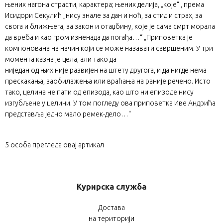
њених нагона страсти, карактера; њених делија, „које“ , према
Исидори Секулић „нису знале за дан и ноћ, за стид и страх, за
свога и ближњега, за закон и отаџбину, које је сама смрт морала
да вреба и као гром изненада да погађа…“ „Приповетка је
компонована на начин који се може назавати савршеним. У три
момента казна је цела, али тако да
ниједан од њих није развијен на штету другога, и да нигде нема
прескакања, заобилажења или враћања на раније речено. Исто
тако, целина не пати од епизода, као што ни епизоде нису
изгубљене у целини. У том погледу ова приповетка Иве Андрића
представља једно мало ремек-дело…“
5
особа прегледа овај артикал
Курирска служба
Достава
на територији