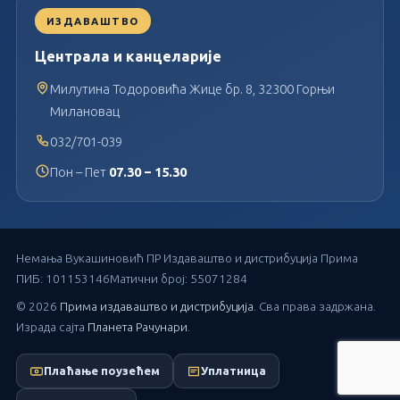
ИЗДАВАШТВО
Централа и канцеларије
Милутина Тодоровића Жице бр. 8, 32300 Горњи
Милановац
032/701-039
Пон – Пет
07.30 – 15.30
Немања Вукашиновић ПР Издаваштво и дистрибуција Прима
ПИБ: 101153146
Матични број: 55071284
© 2026
Прима издаваштво и дистрибуција
. Сва права задржана.
Израда сајта
Планета Рачунари
.
Плаћање поузећем
Уплатница