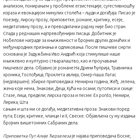
анализом, понирањем у проблеме егзистенције, сугестивношћу
израза и евокацијом минулих столећа – људи и догађаја. Писао је
поезију, лирску прозу, приповетке, романе, критику, есеје,
медитативну прозу, а и преводилачки рад му није био стран.
Спада у ред наших најпревођенијих писаца. Добитник је
Нобелове награде за књижевност и бројних других домаћих и
међународних признања и одликовања. После пишчеве смрти
основана је Задужбина Иво Андрић која стимулише наше
књижевно и културно стваралаштво, као и проучавање
пишчевог дела. Објавио је романе:На Дрини ћуприја, Травничка
хроника, Госпођица, Проклета авлија, Омер-паша Латас
(недовршен); збирке приповедака: Немирна година, Жеђ, Јелена,
жена које нема, Знакови, Деца, Кућа на осами; путописи и скице:
Стазе, лица, предели; лирска проза и песме: Еx ponto, Немири,
Лирика, Шта
сањам и шта ми се догађа, медитативна проза: Знакови поред
пута; Есеји, критике, чланци I и II, Свеске. Објављена су му издања
бројних вишетомних Сабраних дела.
Приповетка Пут Алије Ђерзелеза
је најава приповедача Босне,