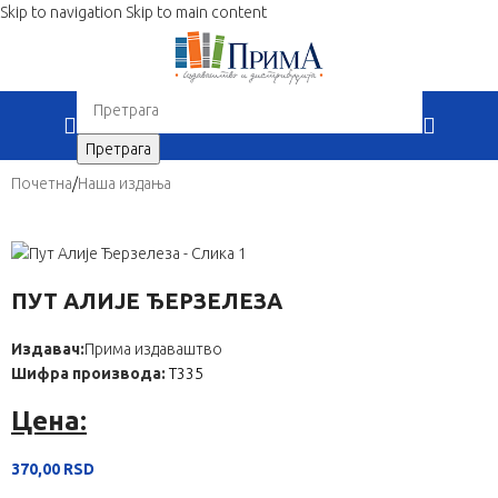
Skip to navigation
Skip to main content
When autocomplete results are available use up 
Претрага
Почетна
/
Наша издања
ПУТ АЛИЈЕ ЂЕРЗЕЛЕЗА
Издавач:
Прима издаваштво
Шифра производа:
Т335
Цена:
370,00
RSD