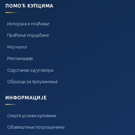
ПОМОЋ КУПЦИМА
Испорука и плаћање
Праћење поруџбине
Мој налог
Рекламације
Одустанак од уговора
Обрасци за преузимање
ИНФОРМАЦИЈЕ
Општи услови куповине
Обавештење потрошачима