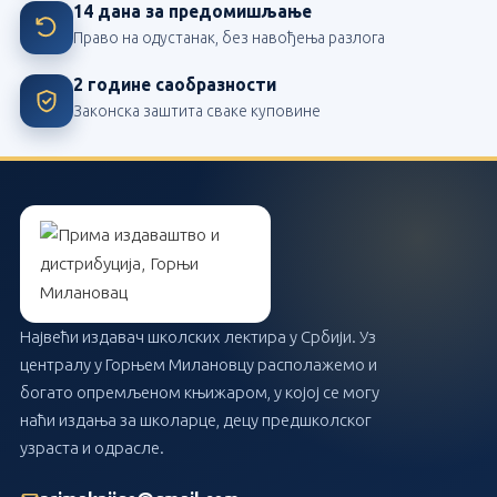
14 дана за предомишљање
Право на одустанак, без навођења разлога
2 године саобразности
Законска заштита сваке куповине
Највећи издавач школских лектира у Србији. Уз
централу у Горњем Милановцу располажемо и
богато опремљеном књижаром, у којој се могу
наћи издања за школарце, децу предшколског
узраста и одрасле.