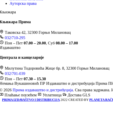
Ауторска права
Књижара
Књижара Прима
Таковска 42, 32300 Горњи Милановац
032/710-295
Пон – Пет
07.00 – 20.00
, Суб
08.00 – 17.00
Издаваштво
Централа и канцеларије
Милутина Тодоровића Жице бр. 8, 32300 Горњи Милановац
032/701-039
Пон – Пет
07.30 – 15.30
Немања Вукашиновић ПР Издаваштво и дистрибуција Прима
ПИ
© 2026
Прима издаваштво и дистрибуција
. Сва права задржана. 
Плаћање поузећем
Уплатница
Достава GLS
PRIMA IZDAVAŠTVO I DISTRIBUCIJA
2022 CREATED BY
PLANETA RAČ