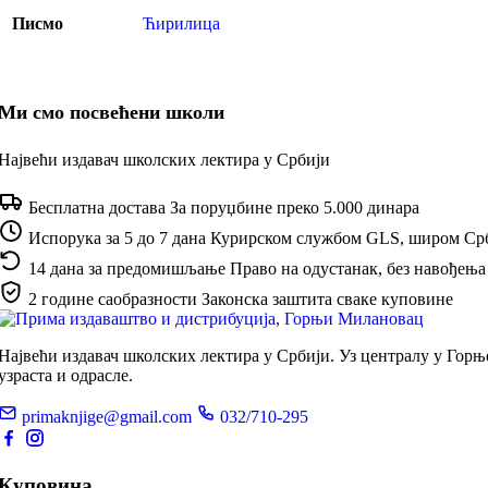
Писмо
Ћирилица
Ми смо посвећени школи
Највећи издавач школских лектира у Србији
Бесплатна достава
За поруџбине преко 5.000 динара
Испорука за 5 до 7 дана
Курирском службом GLS, широм Ср
14 дана за предомишљање
Право на одустанак, без навођења
2 године саобразности
Законска заштита сваке куповине
Највећи издавач школских лектира у Србији. Уз централу у Гор
узраста и одрасле.
primaknjige@gmail.com
032/710-295
Куповина