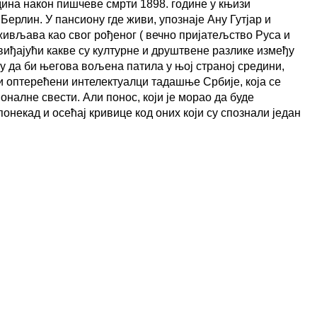
одина након пишчеве смрти 1898. године у књизи
ерлин. У пансиону где живи, упознаје Ану Гутјар и
оживљава као свог
рођеног ( вечно пријатељство Руса и
виђајући какве су културне и друштвене разлике између
ху да би његова вољена патила у њој страној средини,
ли оптерећени интелектуалци тадашње Србије,
која се
оналне свести. Али понос, који је морао да буде
онекад и осећај кривице код оних који су спознали један