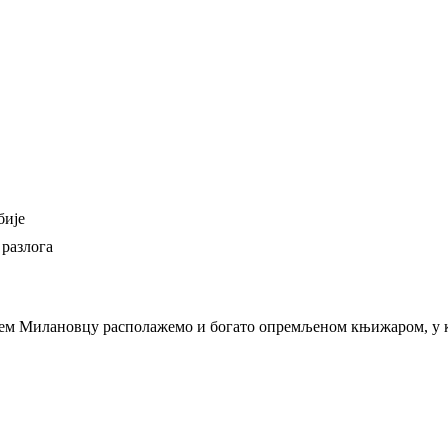
бије
 разлога
њем Милановцу располажемо и богато опремљеном књижаром, у ко