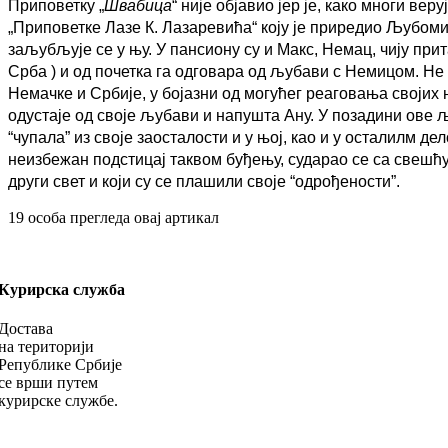
Приповетку „
Швабица
“ није објавио јер је, како многи в
„Приповетке Лазе К. Лазаревића“ коју је приредио Љубоми
заљубљује се у њу. У пансиону су и Макс, Немац, чију пр
Срба ) и од почетка га одговара од љубави с Немицом. Не
Немачке и Србије, у бојазни од
могућег реаговања својих н
одустаје од своје љубави и напушта Ану. У позадини ове
“чупала” из своје заосталости и у њој, као и у осталилм д
неизбежан подстицај таквом буђењу, сударао се са свешћ
други свет и који су се плашили своје “одрођености”.
19
особа прегледа овај артикал
Курирска служба
Достава
на територији
Републике Србије
се врши путем
курирске службе.