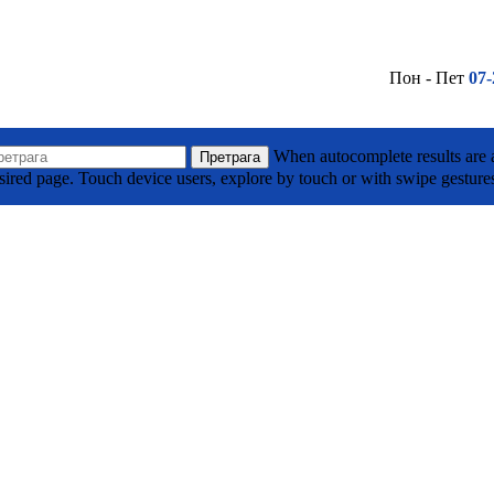
Пон - Пет
07-
(032) 710 295
Лако до нас - Кликни овде
утина Тодоровића Жице ББ, Горњи Милановац
When autocomplete results are a
Претрага
sired page. Touch device users, explore by touch or with swipe gesture
(032) 701 039
Лако до нас - Кликни овде
кације