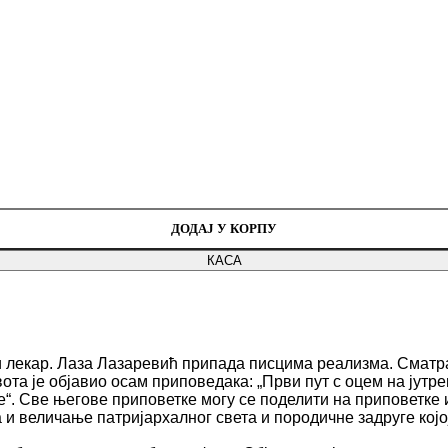
ДОДАЈ У КОРПУ
КАСА
и лекар. Лаза
Лазаревић припада писцима реализма. Сматр
ота је објавио осам приповедака: „Први пут с оцем на јутр
све“. Све његове приповетке могу се поделити на приповетке 
 величање патријархалног света и породичне задруге којој 