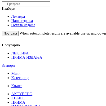
Изабери
Лектира
Наша издања
Остала издања
When autocomplete results are available use up and down a
Претрага
Популарно
ЛЕКТИРА
ПРИМА ИЗДАЊА
Затвори
Мени
Категорије
Књиге
АКТУЕЛНО
КЊИГЕ
ПРИМА