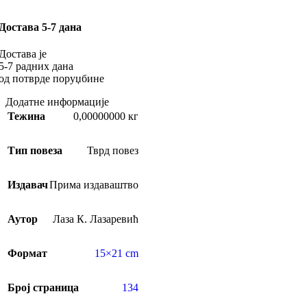
Достава 5-7 дана
Достава је
5-7 радних дана
од потврде поруџбине
Додатне информације
Тежина
0,00000000 кг
Тип повеза
Тврд повез
Издавач
Прима издаваштво
Аутор
Лаза К. Лазаревић
Формат
15×21 cm
Број страница
134