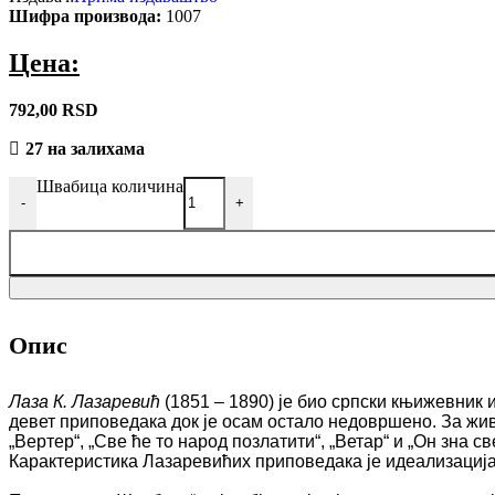
Шифра производа:
1007
Долина
јоргована
Цена:
792,00
RSD
27 на залихама
Швабица количина
-
+
Опис
Лаза К. Лазаревић
(1851 – 1890) је био српски књижевник 
девет приповедака док је осам остало недовршено. За
жив
„Вертер“, „Све ће то народ позлатити“, „Ветар“ и „Он зна 
Карактеристика Лазаревићих приповедака је идеализација и