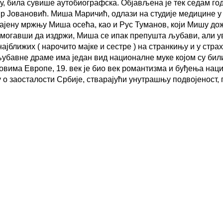
ерују, била сувише аутобиографска. Објављена је тек седам г
р Јовановић. Миша Маричић, одлази на студије медицине у Б
итајену мржњу Миша осећа, као и Рус Туманов, који Мишу д
 могавши да издржи, Миша се ипак препушта љубави, али у
ајближих ( нарочито мајке и сестре ) на странкињу и у стра
 љубавне драме има један вид националне муке којом су би
еловима Европе, 19. век је био век романтизма и буђења наци
у о
заосталости Србије, стварајући унутрашњу подвојеност, п