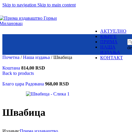
Skip to navigation
Skip to main content
Суб.:
У њој су бајке и приче разних народа
8:00h -
17:00h
– народне и ауторске.
Змајеви су снажни,
одважни,
крилати јунаци,
АКТУЕЛНО
али и страшни демони,
Издаваштво: Мил
КЊИГЕ
немани,
Контакт
ПРИМА
ружна и
НАША
de
зла чудовишта
Пон. - Пет.:
ИЗДАЊА
7:30am -
15:30pm
Почетна
/
Наша издања
/
Швабица
КОНТАКТ
Коштана
814,00
RSD
Back to products
Вилинске
Пронађите наше ло
приче
Благо цара Радована
968,00
RSD
Чудесна лепота
и натприродне
моћи вила
Швабица
Српска историја
је језгро
ових бајки
Издавач:
Прима издаваштво