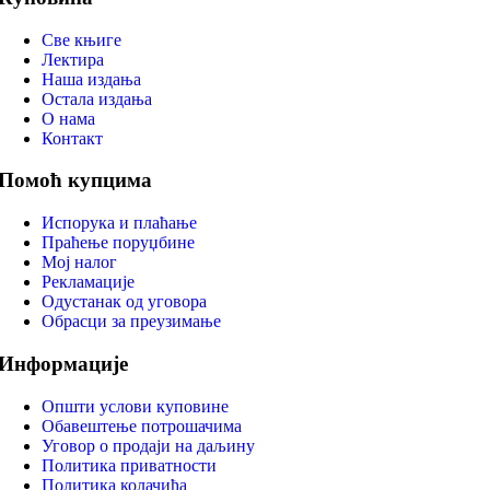
Све књиге
Лектира
Наша издања
Остала издања
О нама
Контакт
Помоћ купцима
Испорука и плаћање
Праћење поруџбине
Мој налог
Рекламације
Одустанак од уговора
Обрасци за преузимање
Информације
Општи услови куповине
Обавештење потрошачима
Уговор о продаји на даљину
Политика приватности
Политика колачића