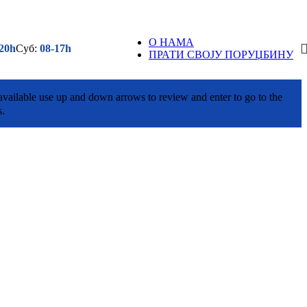
О НАМА
20h
Суб:
08-17h
ПРАТИ СВОЈУ ПОРУЏБИНУ
vailable use up and down arrows to review and enter to go to the
s.