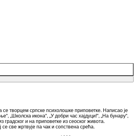
а се творцем српске психолошке
приповетке. Написао је
ење“, „Школска
икона“, „У добри час хајдуци!“, „На бунару“,
из градског и на приповетке из сеоског живота.
се све жртвује па чак и сопствена срећа.