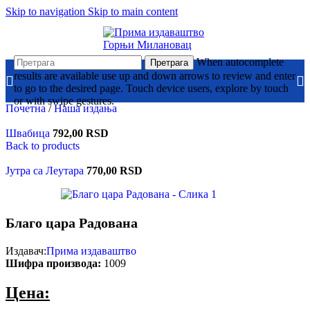
Skip to navigation
Skip to main content
When autocomplete
Претрага
results are available use up and down arrows to review and enter
to go to the desired page. Touch device users, explore by touch
or with swipe gestures.
Почетна
/
Наша издања
Швабица
792,00
RSD
Back to products
Јутра са Леутара
770,00
RSD
Благо цара Радована
Издавач:
Прима издаваштво
Шифра производа:
1009
Цена: