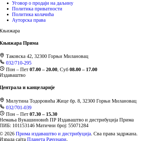
Уговор о продаји на даљину
Политика приватности
Политика колачића
Ауторска права
Књижара
Књижара Прима
Таковска 42, 32300 Горњи Милановац
032/710-295
Пон – Пет
07.00 – 20.00
, Суб
08.00 – 17.00
Издаваштво
Централа и канцеларије
Милутина Тодоровића Жице бр. 8, 32300 Горњи Милановац
032/701-039
Пон – Пет
07.30 – 15.30
Немања Вукашиновић ПР Издаваштво и дистрибуција Прима
ПИБ: 101153146
Матични број: 55071284
© 2026
Прима издаваштво и дистрибуција
. Сва права задржана.
Израда сајта
Планета Рачунари
.