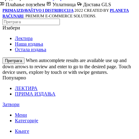
Плаћање поузећем
Уплатница
Достава GLS
PRIMA IZDAVAŠTVO I DISTRIBUCIJA
2022 CREATED BY
PLANETA
RAČUNARI
. PREMIUM E-COMMERCE SOLUTIONS.
Изабери
Лектира
Наша издања
Остала издања
When autocomplete results are available use up and
Претрага
down arrows to review and enter to go to the desired page. Touch
device users, explore by touch or with swipe gestures.
Популарно
ЛЕКТИРА
ПРИМА ИЗДАЊА
Затвори
Мени
Категорије
Књиге