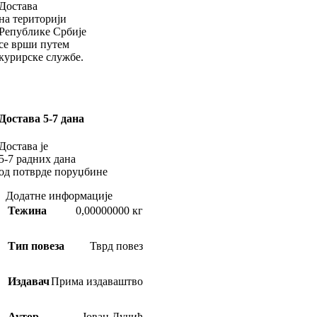
Достава
на територији
Републике Србије
се врши путем
курирске службе.
Достава 5-7 дана
Достава је
5-7 радних дана
од потврде поруџбине
Додатне информације
Тежина
0,00000000 кг
Тип повеза
Тврд повез
Издавач
Прима издаваштво
Аутор
Јован Дучић