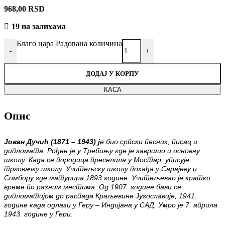
968,00
RSD
19 на залихама
Благо цара Радована количина
-
+
ДОДАЈ У КОРПУ
КАСА
Опис
Јован Дучић (1871 – 1943) ј
е био српски песник, писац и
дипломата. Рођен је у Требињу где је завршио и основну
школу. Када се породица преселила у Мостар, уписује
трговачку
школу. Учитељску школу похађа у Сарајеву и
Сомбору где матурира 1893.године. Учитељевао је кратко
време по разним местима. Од 1907
.
године бави се
дипломатијом до распада Краљевине Југославије, 1941.
године када одлази у Геру – Индијана у САД. Умро је 7. априла
1943. године у Гери
.