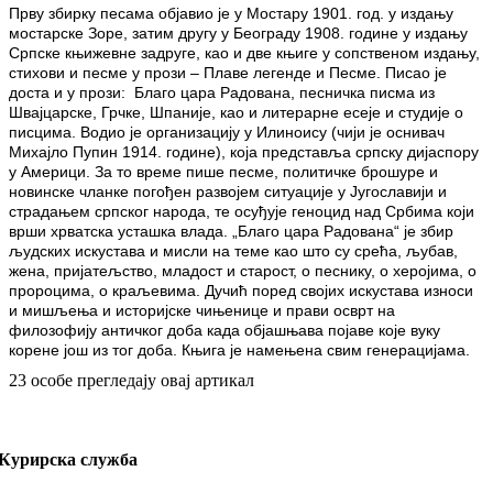
Прву збирку песама објавио је у Мостару 1901. год. у издању
мостарске Зоре
,
затим другу у Београду 1908. године у издању
Српске књижевне задруге, као и две књиге у сопственом издању,
стихови и песме у прози – Плаве легенде и Песме. Писао је
доста и у прози: Благо цара Радована, песничка писма из
Швајцарске, Грчке, Шпаније, као и литерарне есеје и студије о
писцима. Водио је организацију у Илиноису (чији је оснивач
Михајло Пупин 1914. године), која представља српску дијаспору
у Америци. За то време пише песме, политичке брошуре и
новинске чланке погођен развојем ситуације у Југославији и
страдањем српског народа, те осуђује геноцид над Србима који
врши хрватска усташка влада.
„Благо цара Радована“ је збир
људских искустава и мисли на теме као што су срећа, љубав,
жена, пријатељство, младост и старост, о песнику, о херојима, о
пророцима, о краљевима.
Дучић поред својих искустава износи
и мишљења и историјске чињенице и прави осврт на
филозофију античког доба када објашњава појаве које вуку
корене још из тог доба.
Књига је намењена свим генерацијама.
23
особе прегледају овај артикал
Курирска служба