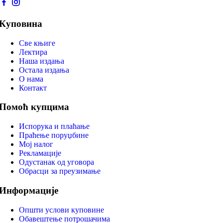
Куповина
Све књиге
Лектира
Наша издања
Остала издања
О нама
Контакт
Помоћ купцима
Испорука и плаћање
Праћење поруџбине
Мој налог
Рекламације
Одустанак од уговора
Обрасци за преузимање
Информације
Општи услови куповине
Обавештење потрошачима