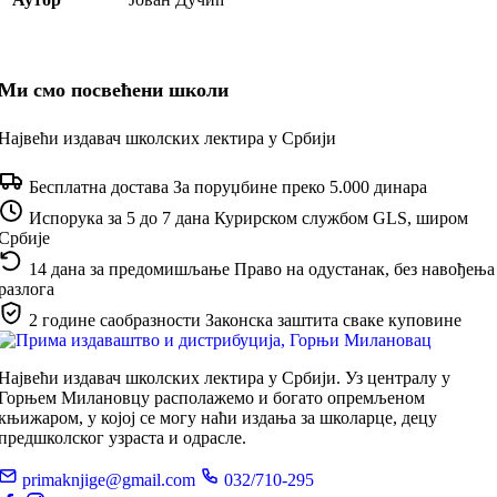
Ми смо посвећени школи
Највећи издавач школских лектира у Србији
Бесплатна достава
За поруџбине преко 5.000 динара
Испорука за 5 до 7 дана
Курирском службом GLS, широм
Србије
14 дана за предомишљање
Право на одустанак, без навођења
разлога
2 године саобразности
Законска заштита сваке куповине
Највећи издавач школских лектира у Србији. Уз централу у
Горњем Милановцу располажемо и богато опремљеном
књижаром, у којој се могу наћи издања за школарце, децу
предшколског узраста и одрасле.
primaknjige@gmail.com
032/710-295