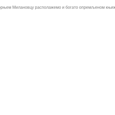
БРОЈ СТРАНИЦА
221
Ћирилица
 Горњем Милановцу располажемо и богато опремљеном књижар
ПИСМО
Ћирилица