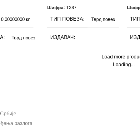
Ћирилица
Шифра:
Т387
Шифр
ТИП ПОВЕЗА
ТИП
0,00000000 кг
Тврд повез
А
ИЗДАВАЧ
ИЗД
Тврд повез
Прима издаваштво
При
Load more produ
Loading...
АУТОР
АУТ
Ференц Молнар
аштво
ШКОЛСКИ РАЗРЕД
ФО
нест Хемингвеј
ОШ – Шести разред
ПИ
15×21 cm
 Србије
ођења разлога
ФОРМАТ
15×21 cm
НИЦА
77