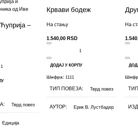
Крвави бодеж
Дру
Ћуприја –
На стању
На с
 хроника
1.540,00
RSD
1.540
ДОДАЈ У КОРПУ
ДОД
Шифра:
1111
Шифр
ПУ
ТИП ПОВЕЗА
ТИП
Тврд повез
А
Тврд повез
АУТОР
ИЗД
Ерик В. Лустбадер
Едиција
ИЗДАВАЧ
АУТ
Дечје новине