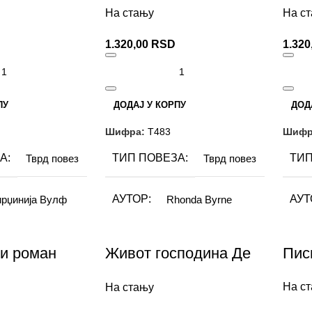
ФОРМАТ
ФО
15×21 cm
15×21 cm
На стању
На с
1.320,00
RSD
1.320
НИЦА
БРОЈ СТРАНИЦА
БРО
375
474
ПИСМО
ПИ
Латиница
Латиница
ПУ
ДОДАЈ У КОРПУ
ДОД
Шифра:
Т483
Шифр
А
ТИП ПОВЕЗА
ТИП
Тврд повез
Тврд повез
АУТОР
АУТ
рџинија Вулф
Rhonda Byrne
ФОРМАТ
ФО
Феникс либрис
15×29
и роман
Живот господина Де
Пис
Молијера
БРОЈ СТРАНИЦА
БРО
250
На с
На стању