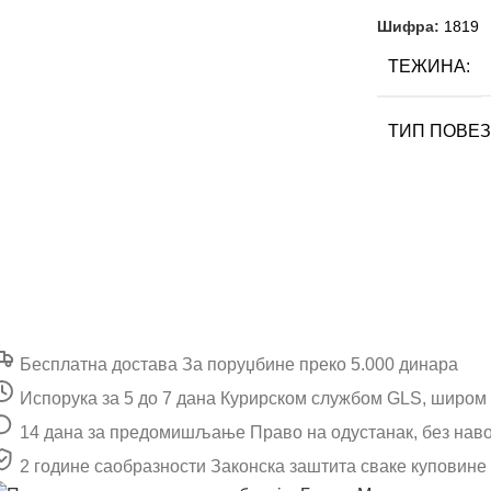
ПИСМО
Шифра:
1819
ТЕЖИНА
ТИП ПОВЕЗ
ИЗДАВАЧ
Прима издав
и смо посвећени школи
АУТОР
Ер
ајвећи издавач школских лектира у Србији
Бесплатна достава
За поруџбине преко 5.000 динара
ФОРМАТ
Испорука за 5 до 7 дана
Курирском службом GLS, широм
14 дана за предомишљање
Право на одустанак, без нав
БРОЈ СТРА
2 године саобразности
Законска заштита сваке куповине