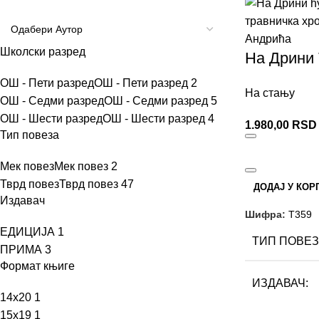
Школски разред
На Дрини 
Травничка
ОШ - Пети разред
ОШ - Пети разред
2
На стању
ОШ - Седми разред
ОШ - Седми разред
5
ОШ - Шести разред
ОШ - Шести разред
4
1.980,00
RSD
Тип повеза
Мек повез
Мек повез
2
Тврд повез
Тврд повез
47
ДОДАЈ У КОР
Издавач
Шифра:
Т359
ЕДИЦИЈА
1
ТИП ПОВЕЗ
ПРИМА
3
Формат књиге
ИЗДАВАЧ
14x20
1
15x19
1