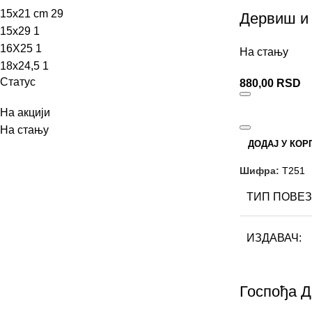
АУТОР
Ив
15x21 cm
29
Дервиш и
15x29
1
ФОРМАТ
16X25
1
На стању
18x24,5
1
Статус
880,00
RSD
БРОЈ СТРА
На акцији
ПИСМО
На стању
ДОДАЈ У КОР
Шифра:
Т251
ТИП ПОВЕЗ
ИЗДАВАЧ
АУТОР
М
Госпођа Д