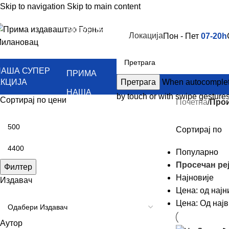
Skip to navigation
Skip to main content
АКТУЕЛНО
Локација
Пон - Пет
07-20h
КЊИГЕ
НАША СУПЕР
ПРИМА
АКЦИЈА
Претрага
When autocomplete 
НАША
by touch or with swipe gestures
Сортирај по цени
Почетна
/
Прои
ИЗДАЊА
КОНТАКТ
Сортирај по
Популарно
Просечан ре
Филтер
Најновије
Издавач
Цена: од најн
Цена: Од најв
Аутор