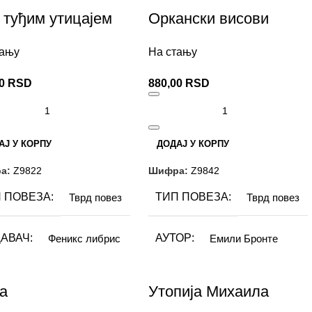
ИЗДАВАЧ
IP Book
РМАТ
15×21 cm
 туђим утицајем
Оркански висови
тању
На стању
Ј СТРАНИЦА
557
00
RSD
880,00
RSD
СМО
Латиница
АЈ У КОРПУ
ДОДАЈ У КОРПУ
а:
Z9822
Шифра:
Z9842
 ПОВЕЗА
ТИП ПОВЕЗА
Тврд повез
Тврд повез
АВАЧ
АУТОР
Феникс либрис
Емили Бронте
ОР
ИЗДАВАЧ
Џејн Остин
Феникс либрис
на
Утопија Михаила