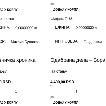
ДОДАЈ У КОРПУ
АЈ У КОРПУ
Шифра:
Т188
а:
00200
ТЕЖИНА
ЖИНА
0,00000000 кг
0,00000000 кг
ТИП ПОВЕЗА
ОР
Тврд повез
Михаил Булгаков
ИЗДАВАЧ
АВАЧ
Невен
вничка хроника
Одабрана дела – Бора
Станковић
Невен – панонија
 ПОВЕЗА
Тврд повез
тању
На стању
АУТОР
00
RSD
4.400,00
RSD
Фјодор М. Достојевски
АЈ У КОРПУ
ДОДАЈ У КОРПУ