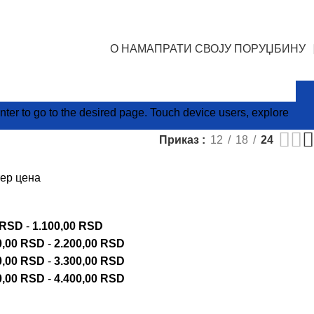
О НАМА
ПРАТИ СВОЈУ ПОРУЏБИНУ
er to go to the desired page. Touch device users, explore
Приказ
12
18
24
ер цена
RSD
-
1.100,00
RSD
0,00
RSD
-
2.200,00
RSD
0,00
RSD
-
3.300,00
RSD
0,00
RSD
-
4.400,00
RSD