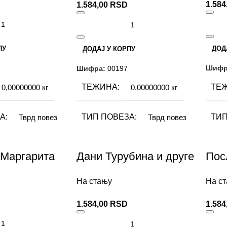
1.584
1.584,00
RSD
ПИСМО
ПИ
Ћирилица
ПУ
ДОД
ДОДАЈ У КОРПУ
Шифр
Шифра:
00197
ТЕ
ТЕЖИНА
0,00000000 кг
0,00000000 кг
А
ТИП
ТИП ПОВЕЗА
Тврд повез
Тврд повез
ИЗД
ИЗДАВАЧ
Невен
Невен
 Маргарита
Дани Турубина и друге
Пос
драме
дру
АУТ
АУТОР
хаил Булгаков
Михаил Булгаков
На стању
На с
1.584,00
RSD
1.584