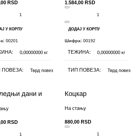
,00
RSD
1.584,00
RSD
СМО
Ћирилица
АЈ У КОРПУ
ДОДАЈ У КОРПУ
а:
00201
Шифра:
00192
ЖИНА
ТЕЖИНА
0,00000000 кг
0,00000000 кг
 ПОВЕЗА
ТИП ПОВЕЗА
Тврд повез
Тврд повез
АВАЧ
ИЗДАВАЧ
Невен
Невен
ледњи дани и
Коцкар
ге драме
ОР
АУТОР
Михаил Булгаков
Михаил Булгаков
На стању
тању
880,00
RSD
,00
RSD