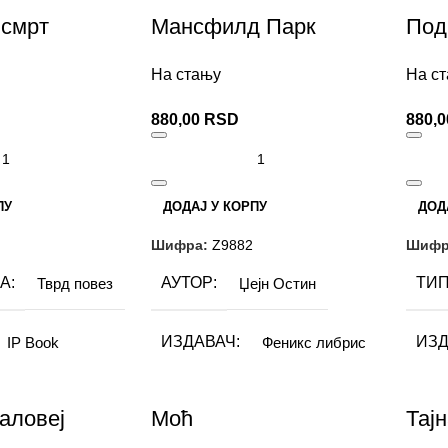
о Андрић
ФОРМАТ
ФО
15×21 cm
 смрт
Мансфилд Парк
Под
16X25
На стању
На с
БРОЈ СТРАНИЦА
БРО
511
880,00
RSD
880,
НИЦА
473
ПИСМО
ПИ
Латиница
Латиница
ПУ
ДОДАЈ У КОРПУ
ДОД
Шифра:
Z9882
Шифр
А
АУТОР
ТИП
Тврд повез
Џејн Остин
ИЗДАВАЧ
ИЗД
IP Book
Феникс либрис
ТИП ПОВЕЗА
АУТ
еша Селимовић
Тврд повез
аловеј
Моћ
Тај