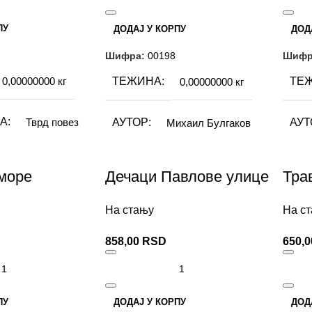
ПУ
ДОДАЈ У КОРПУ
ДОД
Шифра:
00198
Шифр
ТЕЖИНА
ТЕ
0,00000000 кг
0,00000000 кг
А
АУТОР
АУТ
Тврд повез
Михаил Булгаков
ИЗДАВАЧ
ИЗД
Невен
Невен
море
Дечаци Павлове улице
Тра
ТИП ПОВЕЗА
ТИП
хаил Булгаков
Тврд повез
На стању
На с
858,00
RSD
650,
15×21 cm
НИЦА
526
ПУ
ДОДАЈ У КОРПУ
ДОД