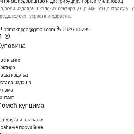
ПИСМО
ајвећи издавач школских лектира у Србији. Уз централу у
редшколског узраста и одрасле.
primaknjige@gmail.com
032/710-295
Куповина
ве књиге
ектира
аша издања
стала издања
 нама
онтакт
Помоћ купцима
спорука и плаћање
раћење поруџбине