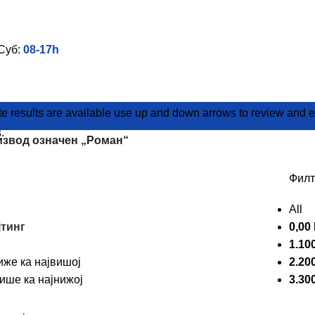
Суб:
08-17h
results are available use up and down arrows to review and ent
.
звод oзначен „Роман“
Филт
All
јтинг
0,00
1.10
иже ка највишој
2.20
ише ка најнижој
3.30