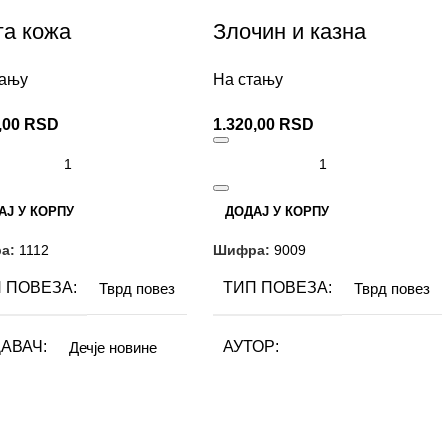
га кожа
Злочин и казна
тању
На стању
,00
RSD
1.320,00
RSD
АЈ У КОРПУ
ДОДАЈ У КОРПУ
а:
1112
Шифра:
9009
 ПОВЕЗА
ТИП ПОВЕЗА
Тврд повез
Тврд повез
АВАЧ
АУТОР
Дечје новине
Фјодор М. Достојевски
ОР
Ерик В. Лустбадер