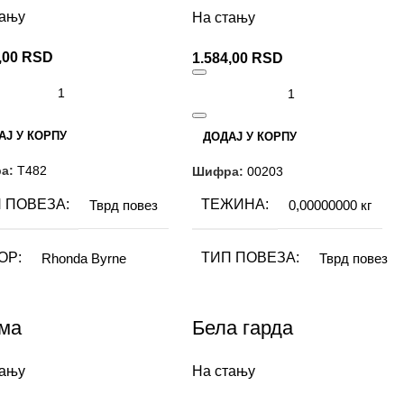
Булгакова
РМАТ
15×21 cm
тању
На стању
,00
RSD
1.584,00
RSD
Ј СТРАНИЦА
244
СМО
Латиница
АЈ У КОРПУ
ДОДАЈ У КОРПУ
а:
Т482
Шифра:
00203
 ПОВЕЗА
ТЕЖИНА
Тврд повез
0,00000000 кг
ОР
ТИП ПОВЕЗА
Rhonda Byrne
Тврд повез
РМАТ
ИЗДАВАЧ
15×19
Невен
ма
Бела гарда
Ј СТРАНИЦА
АУТОР
192
Михаил Булгаков
тању
На стању