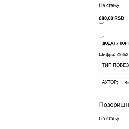
ФОРМАТ
На стању
880,00
RSD
БРОЈ СТРА
ПИСМО
ДОДАЈ У КОР
Шифра:
Z9852
ТИП ПОВЕЗ
АУТОР
Ви
ИЗДАВАЧ
Позоришн
На стању