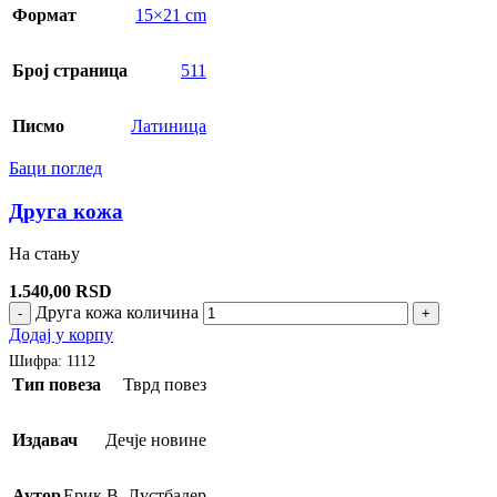
Формат
15×21 cm
Број страница
511
Писмо
Латиница
Баци поглед
Друга кожа
На стању
1.540,00
RSD
Друга кожа количина
-
+
Додај у корпу
Шифра:
1112
Тип повеза
Тврд повез
Издавач
Дечје новине
Аутор
Ерик В. Лустбадер