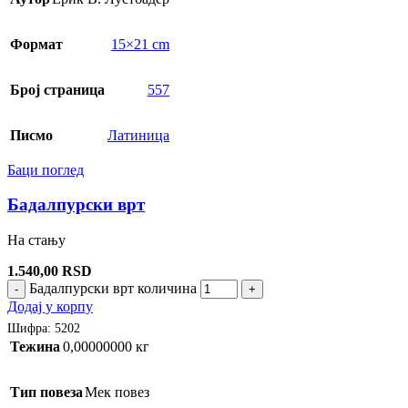
Формат
15×21 cm
Број страница
557
Писмо
Латиница
Баци поглед
Бадалпурски врт
На стању
1.540,00
RSD
Бадалпурски врт количина
-
+
Додај у корпу
Шифра:
5202
Тежина
0,00000000 кг
Тип повеза
Мек повез