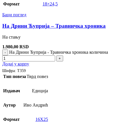
Формат
18×24,5
Баци поглед
На Дрини Ћуприја – Травничка хроника
На стању
1.980,00
RSD
На Дрини Ћуприја - Травничка хроника количина
-
+
Додај у корпу
Шифра:
Т359
Тип повеза
Тврд повез
Издавач
Едиција
Аутор
Иво Андрић
Формат
16X25