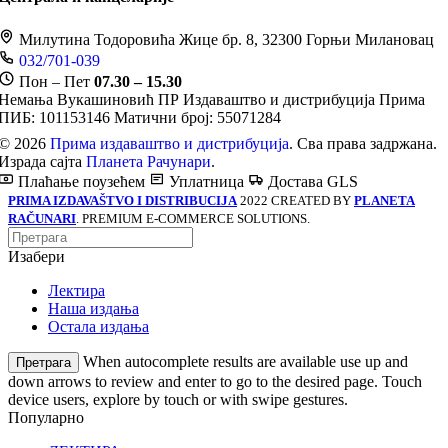
Милутина Тодоровића Жице бр. 8, 32300 Горњи Милановац
032/701-039
Пон – Пет
07.30 – 15.30
Немања Вукашиновић ПР Издаваштво и дистрибуција Прима
ПИБ: 101153146
Матични број: 55071284
© 2026
Прима издаваштво и дистрибуција
. Сва права задржана.
Израда сајта
Планета Рачунари
.
Плаћање поузећем
Уплатница
Достава GLS
PRIMA IZDAVAŠTVO I DISTRIBUCIJA
2022 CREATED BY
PLANETA
RAČUNARI
. PREMIUM E-COMMERCE SOLUTIONS.
Изабери
Лектира
Наша издања
Остала издања
When autocomplete results are available use up and
Претрага
down arrows to review and enter to go to the desired page. Touch
device users, explore by touch or with swipe gestures.
Популарно