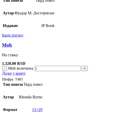
Тип повеза
Тврд повез
Аутор
Фјодор М. Достојевски
Издавач
IP Book
Баци поглед
Моћ
На стању
1.320,00
RSD
Моћ количина
-
+
Додај у корпу
Шифра:
Т483
Тип повеза
Тврд повез
Аутор
Rhonda Byrne
Формат
15×29