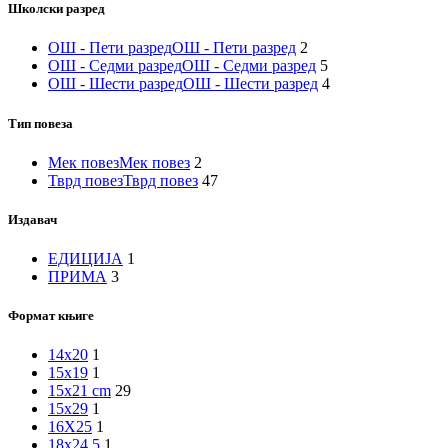
Школски разред
ОШ - Пети разред
ОШ - Пети разред
2
ОШ - Седми разред
ОШ - Седми разред
5
ОШ - Шести разред
ОШ - Шести разред
4
Тип повеза
Мек повез
Мек повез
2
Тврд повез
Тврд повез
47
Издавач
ЕДИЦИЈА
1
ПРИМА
3
Формат књиге
14x20
1
15x19
1
15x21 cm
29
15x29
1
16X25
1
18x24,5
1