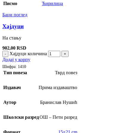
Писмо
Ћирилица
Баци поглед
Хајдуци
На стању
902,00
RSD
Хајдуци количина
-
+
Додај у корпу
Шифра:
1410
Тип повеза
Тврд повез
Издавач
Прима издаваштво
Аутор
Бранислав Нушић
Школски разред
ОШ – Пети разред
Формат
15×21 cm