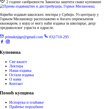
2 године саобразности
Законска заштита сваке куповине
Највећи издавач школских лектира у Србији. Уз централу у
Горњем Милановцу располажемо и богато опремљеном
књижаром, у којој се могу наћи издања за школарце, децу
предшколског узраста и одрасле.
primaknjige@gmail.com
032/710-295
Куповина
Све књиге
Лектира
Наша издања
Остала издања
О нама
Контакт
Помоћ купцима
Испорука и плаћање
Праћење поруџбине