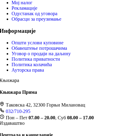
Мој налог
Рекламације
Одустанак од уговора
Обрасци за преузимање
Информације
Општи услови куповине
Обавештење потрошачима
Уговор о продаји на даљину
Политика приватности
Политика колачића
Ауторска права
Књижара
Књижара Прима
Таковска 42, 32300 Горњи Милановац
032/710-295
Пон – Пет
07.00 – 20.00
, Суб
08.00 – 17.00
Издаваштво
Централа и канцеларије