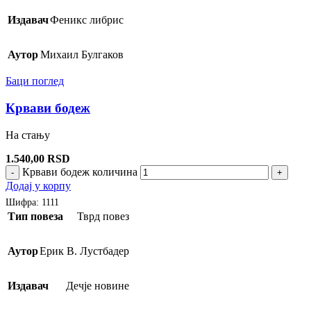
Издавач
Феникс либрис
Аутор
Михаил Булгаков
Баци поглед
Крвави бодеж
На стању
1.540,00
RSD
Крвави бодеж количина
-
+
Додај у корпу
Шифра:
1111
Тип повеза
Тврд повез
Аутор
Ерик В. Лустбадер
Издавач
Дечје новине