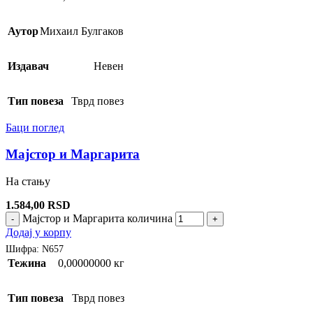
Аутор
Михаил Булгаков
Издавач
Невен
Тип повеза
Тврд повез
Баци поглед
Мајстор и Маргарита
На стању
1.584,00
RSD
Мајстор и Маргарита количина
-
+
Додај у корпу
Шифра:
N657
Тежина
0,00000000 кг
Тип повеза
Тврд повез