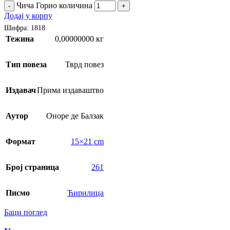
Чича Горио количина
-
+
Додај у корпу
Шифра:
1818
Тежина
0,00000000 кг
Тип повеза
Тврд повез
Издавач
Прима издаваштво
Аутор
Оноре де Балзак
Формат
15×21 cm
Број страница
261
Писмо
Ћирилица
Баци поглед