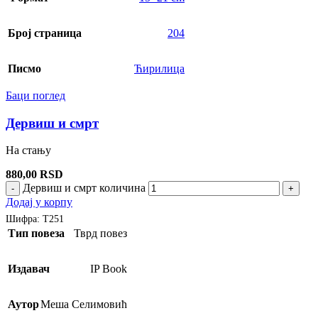
Број страница
204
Писмо
Ћирилица
Баци поглед
Дервиш и смрт
На стању
880,00
RSD
Дервиш и смрт количина
-
+
Додај у корпу
Шифра:
Т251
Тип повеза
Тврд повез
Издавач
IP Book
Аутор
Меша Селимовић