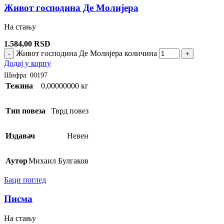
Живот господина Де Молијера
На стању
1.584,00
RSD
Живот господина Де Молијера количина
-
+
Додај у корпу
Шифра:
00197
Тежина
0,00000000 кг
Тип повеза
Тврд повез
Издавач
Невен
Аутор
Михаил Булгаков
Баци поглед
Писма
На стању