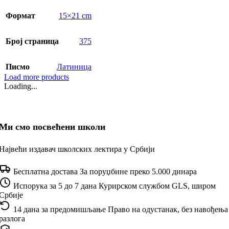
Формат
15×21 cm
Број страница
375
Писмо
Латиница
Load more products
Loading...
Ми смо посвећени школи
Највећи издавач школских лектира у Србији
Бесплатна достава
За поруџбине преко 5.000 динара
Испорука за 5 до 7 дана
Курирском службом GLS, широм
Србије
14 дана за предомишљање
Право на одустанак, без навођења
разлога