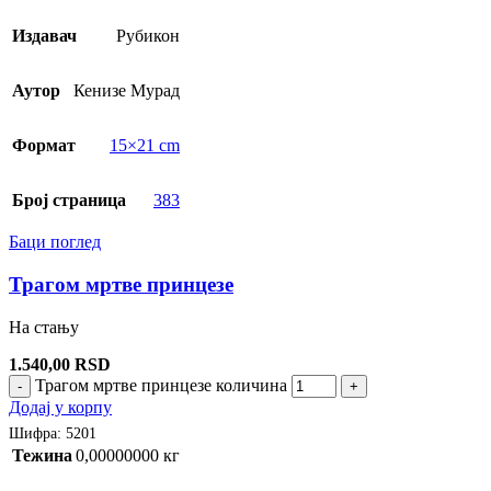
Издавач
Рубикон
Аутор
Кенизе Мурад
Формат
15×21 cm
Број страница
383
Баци поглед
Трагом мртве принцезе
На стању
1.540,00
RSD
Трагом мртве принцезе количина
-
+
Додај у корпу
Шифра:
5201
Тежина
0,00000000 кг