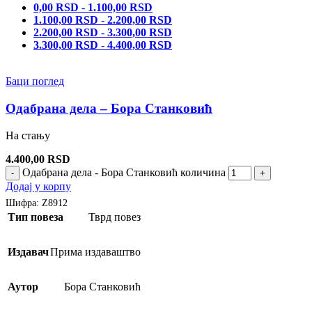
0,00
RSD
-
1.100,00
RSD
1.100,00
RSD
-
2.200,00
RSD
2.200,00
RSD
-
3.300,00
RSD
3.300,00
RSD
-
4.400,00
RSD
Баци поглед
Одабрана дела – Бора Станковић
На стању
4.400,00
RSD
Одабрана дела - Бора Станковић количина
-
+
Додај у корпу
Шифра:
Z8912
Тип повеза
Тврд повез
Издавач
Прима издаваштво
Аутор
Бора Станковић