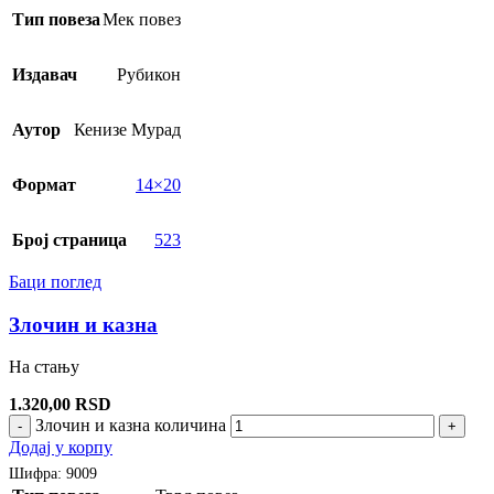
Тип повеза
Мек повез
Издавач
Рубикон
Аутор
Кенизе Мурад
Формат
14×20
Број страница
523
Баци поглед
Злочин и казна
На стању
1.320,00
RSD
Злочин и казна количина
-
+
Додај у корпу
Шифра:
9009