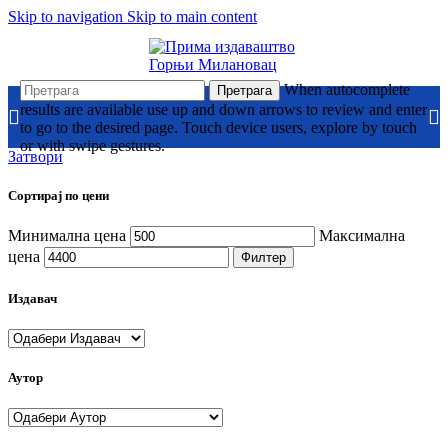
Skip to navigation
Skip to main content
When autocomplete
Претрага
results are available use up and down arrows to review and enter
to go to the desired page. Touch device users, explore by touch
or with swipe gestures.
Затвори
Сортирај по цени
Минимална цена
Максимална
цена
Филтер
Издавач
Аутор