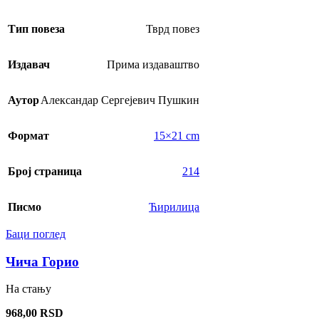
Тип повеза
Тврд повез
Издавач
Прима издаваштво
Аутор
Александар Сергејевич Пушкин
Формат
15×21 cm
Број страница
214
Писмо
Ћирилица
Баци поглед
Чича Горио
На стању
968,00
RSD