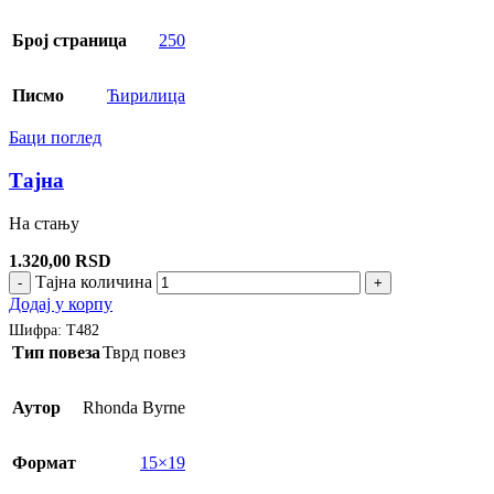
Број страница
250
Писмо
Ћирилица
Баци поглед
Тајна
На стању
1.320,00
RSD
Тајна количина
-
+
Додај у корпу
Шифра:
Т482
Тип повеза
Тврд повез
Аутор
Rhonda Byrne
Формат
15×19