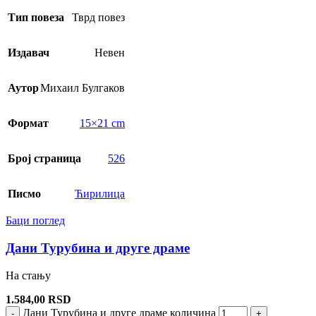
Тип повеза
Тврд повез
Издавач
Невен
Аутор
Михаил Булгаков
Формат
15×21 cm
Број страница
526
Писмо
Ћирилица
Баци поглед
Дани Турубина и друге драме
На стању
1.584,00
RSD
Дани Турубина и друге драме количина
-
+