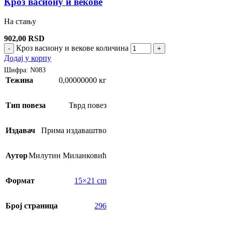
Кроз васиону и векове
На стању
902,00
RSD
Кроз васиону и векове количина
-
+
Додај у корпу
Шифра:
N083
Тежина
0,00000000 кг
Тип повеза
Тврд повез
Издавач
Прима издаваштво
Аутор
Милутин Миланковић
Формат
15×21 cm
Број страница
296