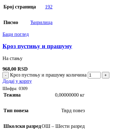
Број страница
192
Писмо
Ћирилица
Баци поглед
Кроз пустињу и прашуму
На стању
968,00
RSD
Кроз пустињу и прашуму количина
-
+
Додај у корпу
Шифра:
0309
Тежина
0,00000000 кг
Тип повеза
Тврд повез
Школски разред
ОШ – Шести разред