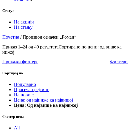
Статус
На акцији
На стању
Почетна
/
Производ oзначен „Роман“
Приказ 1–24 од 49 резултата
Сортирано по цени: од више ка
нижој
Прикажи филтере
Филтери
Сортирај по
Популарно
Просечан рејтинг
Најновије
Цена: од најниже ка највишој
Цена: Од највише ка најнижој
Филтер цена
All