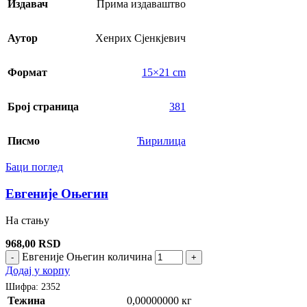
Издавач
Прима издаваштво
Аутор
Хенрих Сјенкјевич
Формат
15×21 cm
Број страница
381
Писмо
Ћирилица
Баци поглед
Евгеније Оњегин
На стању
968,00
RSD
Евгеније Оњегин количина
-
+
Додај у корпу
Шифра:
2352
Тежина
0,00000000 кг