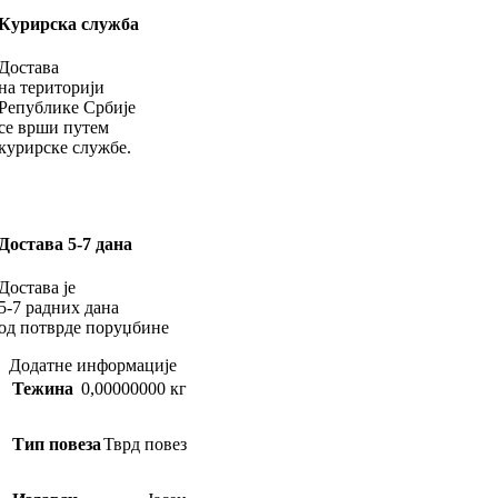
Курирска служба
Достава
на територији
Републике Србије
се врши путем
курирске службе.
Достава 5-7 дана
Достава је
5-7 радних дана
од потврде поруџбине
Додатне информације
Тежина
0,00000000 кг
Тип повеза
Тврд повез