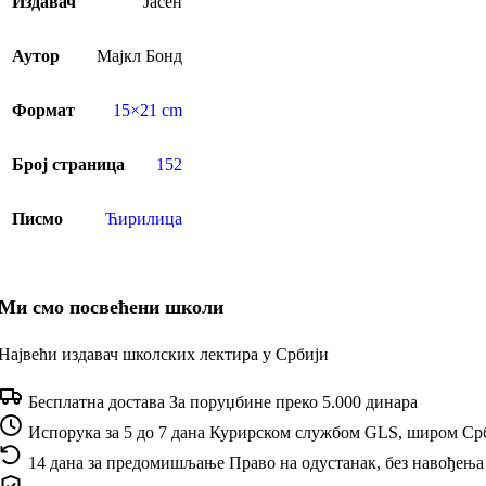
Издавач
Јасен
Аутор
Мајкл Бонд
Формат
15×21 cm
Број страница
152
Писмо
Ћирилица
Ми смо посвећени школи
Највећи издавач школских лектира у Србији
Бесплатна достава
За поруџбине преко 5.000 динара
Испорука за 5 до 7 дана
Курирском службом GLS, широм Ср
14 дана за предомишљање
Право на одустанак, без навођења