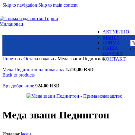
Skip to navigation
Skip to main content
Суб.:
У њој су бајке и приче разних народа
8:00h -
17:00h
– народне и ауторске.
Змајеви су снажни,
одважни,
крилати јунаци,
АКТУЕЛНО
али и страшни демони,
Издаваштво: Милутин
КЊИГЕ
немани,
Контакт
ПРИМА
ружна и
НАША
de
зла чудовишта
Пон. - Пет.:
ИЗДАЊА
7:30am -
15:30pm
Почетна
/
Остала издања
/
Меда звани Педингтон
КОНТАКТ
Меда Педингтон на полагању
1.210,00
RSD
Back to products
Вилинске
Пронађите наше локаци
приче
Врт добре виле
924,00
RSD
Чудесна лепота
и натприродне
моћи вила
Меда звани Педингтон
Српска историја
је језгро
ових бајки
Издавач:
Јасен