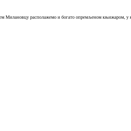
њем Милановцу располажемо и богато опремљеном књижаром, у ко