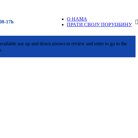
О НАМА
08-17h
ПРАТИ СВОЈУ ПОРУЏБИНУ
vailable use up and down arrows to review and enter to go to the
s.