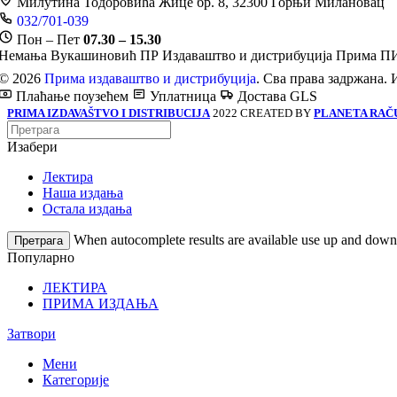
Милутина Тодоровића Жице бр. 8, 32300 Горњи Милановац
032/701-039
Пон – Пет
07.30 – 15.30
Немања Вукашиновић ПР Издаваштво и дистрибуција Прима
ПИ
© 2026
Прима издаваштво и дистрибуција
. Сва права задржана. 
Плаћање поузећем
Уплатница
Достава GLS
PRIMA IZDAVAŠTVO I DISTRIBUCIJA
2022 CREATED BY
PLANETA RAČ
Изабери
Лектира
Наша издања
Остала издања
When autocomplete results are available use up and down a
Претрага
Популарно
ЛЕКТИРА
ПРИМА ИЗДАЊА
Затвори
Мени
Категорије