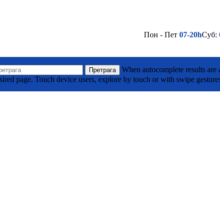
Пон - Пет
07-20h
Суб:
(032) 710 295
Лако до нас - Кликни овде
а Тодоровића Жице ББ, Горњи Милановац
When autocomplete results are a
Претрага
sired page. Touch device users, explore by touch or with swipe gesture
(032) 701 039
Лако до нас - Кликни овде
је