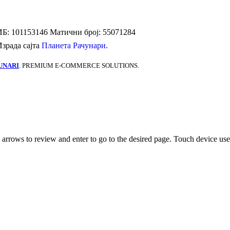
Б: 101153146
Матични број: 55071284
Израда сајта
Планета Рачунари
.
UNARI
. PREMIUM E-COMMERCE SOLUTIONS.
rrows to review and enter to go to the desired page. Touch device user