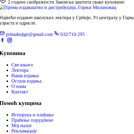
2 године саобразности
Законска заштита сваке куповине
Највећи издавач школских лектира у Србији. Уз централу у Гор
узраста и одрасле.
primaknjige@gmail.com
032/710-295
Куповина
Све књиге
Лектира
Наша издања
Остала издања
О нама
Контакт
Помоћ купцима
Испорука и плаћање
Праћење поруџбине
Мој налог
Рекламације