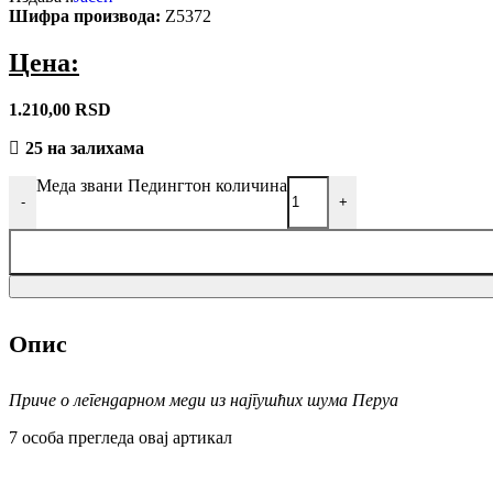
Шифра производа:
Z5372
Долина
јоргована
Цена:
1.210,00
RSD
25 на залихама
Меда звани Педингтон количина
-
+
Опис
Приче о легендарном меди из најгушћих шума Перуа
7
особа прегледа овај артикал