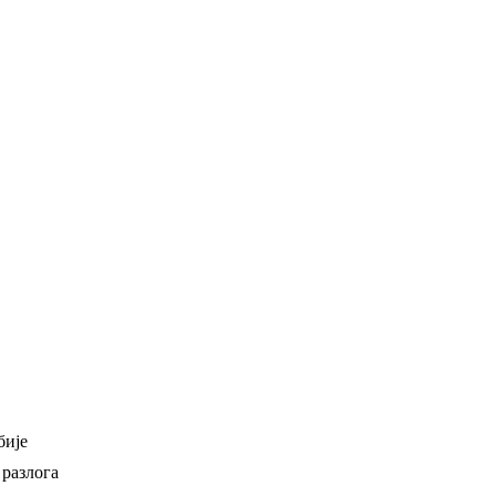
бије
 разлога