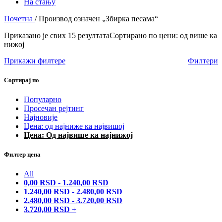
На стању
Почетна
/
Производ oзначен „Збирка песама“
Приказано је свих 15 резултата
Сортирано по цени: од више ка
нижој
Прикажи филтере
Филтери
Сортирај по
Популарно
Просечан рејтинг
Најновије
Цена: од најниже ка највишој
Цена: Од највише ка најнижој
Филтер цена
All
0,00
RSD
-
1.240,00
RSD
1.240,00
RSD
-
2.480,00
RSD
2.480,00
RSD
-
3.720,00
RSD
3.720,00
RSD
+