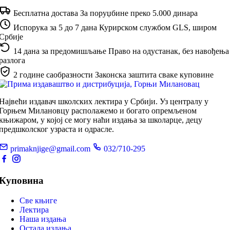
Бесплатна достава
За поруџбине преко 5.000 динара
Испорука за 5 до 7 дана
Курирском службом GLS, широм
Србије
14 дана за предомишљање
Право на одустанак, без навођења
разлога
2 године саобразности
Законска заштита сваке куповине
Највећи издавач школских лектира у Србији. Уз централу у
Горњем Милановцу располажемо и богато опремљеном
књижаром, у којој се могу наћи издања за школарце, децу
предшколског узраста и одрасле.
primaknjige@gmail.com
032/710-295
Куповина
Све књиге
Лектира
Наша издања
Остала издања