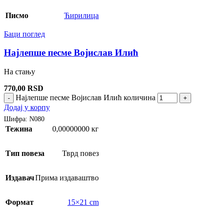
Писмо
Ћирилица
Баци поглед
Најлепше песме Војислав Илић
На стању
770,00
RSD
Најлепше песме Војислав Илић количина
-
+
Додај у корпу
Шифра:
N080
Тежина
0,00000000 кг
Тип повеза
Тврд повез
Издавач
Прима издаваштво
Формат
15×21 cm