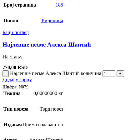
Број страница
185
Писмо
Ћирилица
Баци поглед
Најлепше песме Алекса Шантић
На стању
770,00
RSD
Најлепше песме Алекса Шантић количина
-
+
Додај у корпу
Шифра:
N079
Тежина
0,00000000 кг
Тип повеза
Тврд повез
Издавач
Прима издаваштво