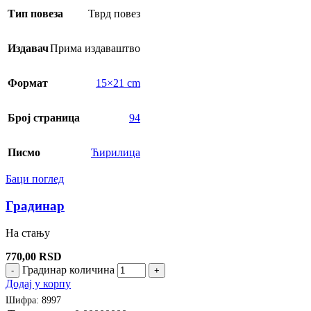
Тип повеза
Тврд повез
Издавач
Прима издаваштво
Формат
15×21 cm
Број страница
94
Писмо
Ћирилица
Баци поглед
Градинар
На стању
770,00
RSD
Градинар количина
-
+
Додај у корпу
Шифра:
8997