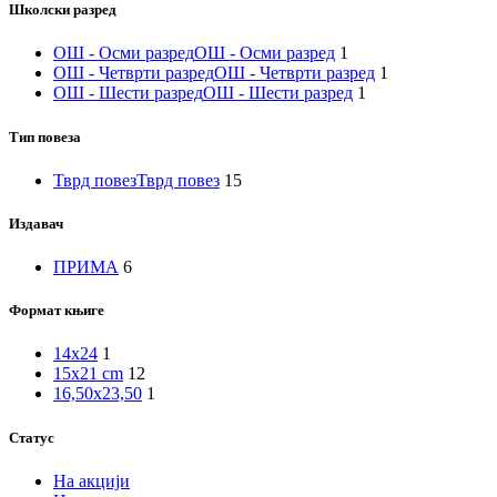
Школски разред
ОШ - Осми разред
ОШ - Осми разред
1
ОШ - Четврти разред
ОШ - Четврти разред
1
ОШ - Шести разред
ОШ - Шести разред
1
Тип повеза
Тврд повез
Тврд повез
15
Издавач
ПРИМА
6
Формат књиге
14x24
1
15x21 cm
12
16,50x23,50
1
Статус
На акцији