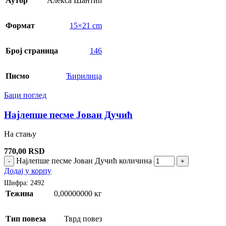
Аутор
Алекса Шантић
Формат
15×21 cm
Број страница
146
Писмо
Ћирилица
Баци поглед
Најлепше песме Јован Дучић
На стању
770,00
RSD
Најлепше песме Јован Дучић количина
-
+
Додај у корпу
Шифра:
2492
Тежина
0,00000000 кг
Тип повеза
Тврд повез