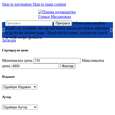
Skip to navigation
Skip to main content
When autocomplete
Претрага
results are available use up and down arrows to review and enter
to go to the desired page. Touch device users, explore by touch
or with swipe gestures.
Затвори
Сортирај по цени
Минимална цена
Максимална
цена
Филтер
Издавач
Аутор