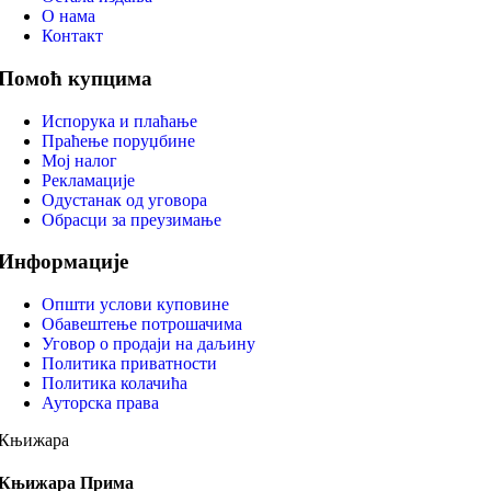
О нама
Контакт
Помоћ купцима
Испорука и плаћање
Праћење поруџбине
Мој налог
Рекламације
Одустанак од уговора
Обрасци за преузимање
Информације
Општи услови куповине
Обавештење потрошачима
Уговор о продаји на даљину
Политика приватности
Политика колачића
Ауторска права
Књижара
Књижара Прима