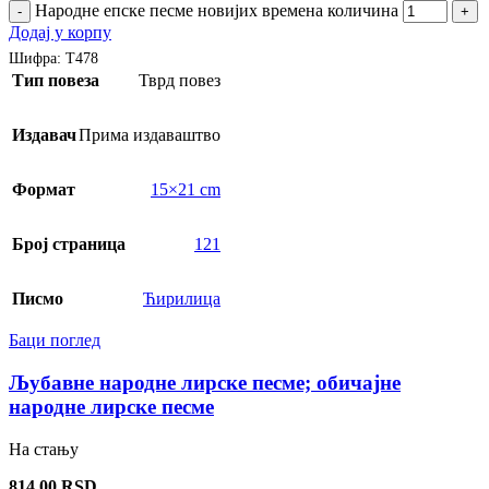
Народне епске песме новијих времена количина
-
+
Додај у корпу
Шифра:
Т478
Тип повеза
Тврд повез
Издавач
Прима издаваштво
Формат
15×21 cm
Број страница
121
Писмо
Ћирилица
Баци поглед
Љубавне народне лирске песме; обичајне
народне лирске песме
На стању
814,00
RSD