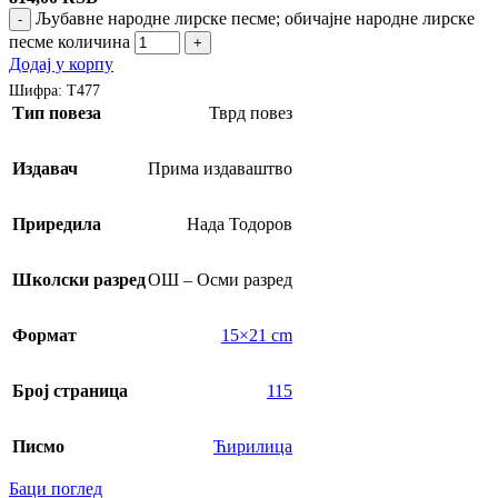
Љубавне народне лирске песме; обичајне народне лирске
-
песме количина
+
Додај у корпу
Шифра:
Т477
Тип повеза
Тврд повез
Издавач
Прима издаваштво
Приредила
Нада Тодоров
Школски разред
ОШ – Осми разред
Формат
15×21 cm
Број страница
115
Писмо
Ћирилица
Баци поглед