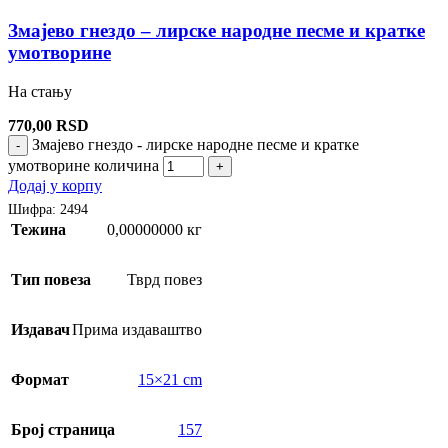
Змајево гнездо – лирске народне песме и кратке
умотворине
На стању
770,00
RSD
Змајево гнездо - лирске народне песме и кратке
-
умотворине количина
+
Додај у корпу
Шифра:
2494
Тежина
0,00000000 кг
Тип повеза
Тврд повез
Издавач
Прима издаваштво
Формат
15×21 cm
Број страница
157