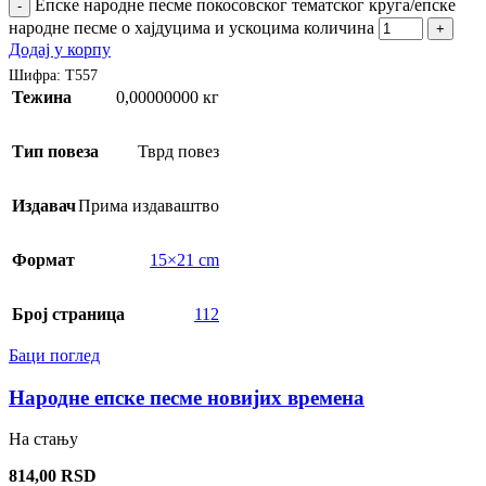
Епске народне песме покосовског тематског круга/епске
-
народне песме о хајдуцима и ускоцима количина
+
Додај у корпу
Шифра:
Т557
Тежина
0,00000000 кг
Тип повеза
Тврд повез
Издавач
Прима издаваштво
Формат
15×21 cm
Број страница
112
Баци поглед
Народне епске песме новијих времена
На стању
814,00
RSD