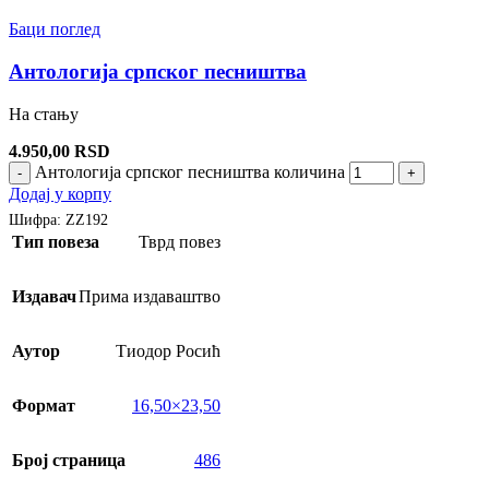
Баци поглед
Антологија српског песништва
На стању
4.950,00
RSD
Антологија српског песништва количина
-
+
Додај у корпу
Шифра:
ZZ192
Тип повеза
Тврд повез
Издавач
Прима издаваштво
Аутор
Тиодор Росић
Формат
16,50×23,50
Број страница
486