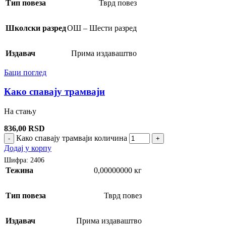
Тип повеза
Тврд повез
Школски разред
ОШ – Шести разред
Издавач
Прима издаваштво
Баци поглед
Како спавају трамваји
На стању
836,00
RSD
Како спавају трамваји количина
-
+
Додај у корпу
Шифра:
2406
Тежина
0,00000000 кг
Тип повеза
Тврд повез
Издавач
Прима издаваштво