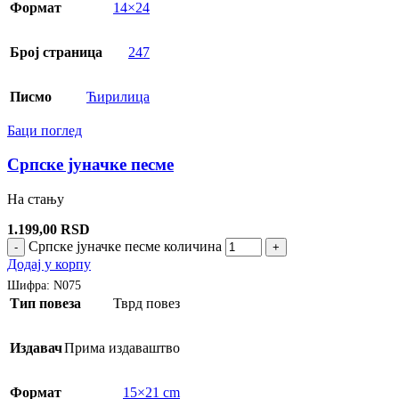
Формат
14×24
Број страница
247
Писмо
Ћирилица
Баци поглед
Српске јуначке песме
На стању
1.199,00
RSD
Српске јуначке песме количина
-
+
Додај у корпу
Шифра:
N075
Тип повеза
Тврд повез
Издавач
Прима издаваштво
Формат
15×21 cm