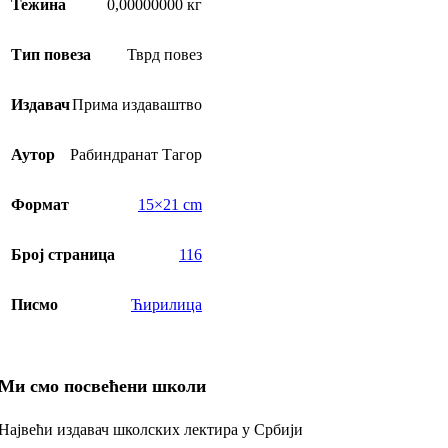
Тежина
0,00000000 кг
Тип повеза
Тврд повез
Издавач
Прима издаваштво
Аутор
Рабиндранат Тагор
Формат
15×21 cm
Број страница
116
Писмо
Ћирилица
Ми смо посвећени школи
Највећи издавач школских лектира у Србији