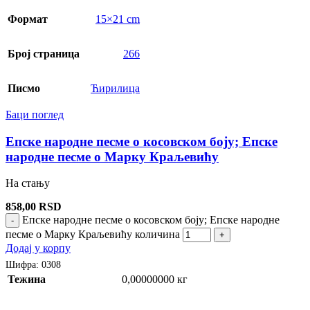
Формат
15×21 cm
Број страница
266
Писмо
Ћирилица
Баци поглед
Епске народне песме о косовском боју; Епске
народне песме о Марку Краљевићу
На стању
858,00
RSD
Епске народне песме о косовском боју; Епске народне
-
песме о Марку Краљевићу количина
+
Додај у корпу
Шифра:
0308
Тежина
0,00000000 кг