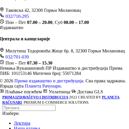
Таковска 42, 32300 Горњи Милановац
032/710-295
Пон – Пет
07.00 – 20.00
, Суб
08.00 – 17.00
Издаваштво
Централа и канцеларије
Милутина Тодоровића Жице бр. 8, 32300 Горњи Милановац
032/701-039
Пон – Пет
07.30 – 15.30
Немања Вукашиновић ПР Издаваштво и дистрибуција Прима
ПИБ: 101153146
Матични број: 55071284
© 2026
Прима издаваштво и дистрибуција
. Сва права задржана.
Израда сајта
Планета Рачунари
.
Плаћање поузећем
Уплатница
Достава GLS
PRIMA IZDAVAŠTVO I DISTRIBUCIJA
2022 CREATED BY
PLANETA
RAČUNARI
. PREMIUM E-COMMERCE SOLUTIONS.
Изабери
Лектира
Наша издања