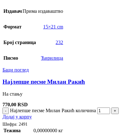
Издавач
Прима издаваштво
Формат
15×21 cm
Број страница
232
Писмо
Ћирилица
Баци поглед
Најлепше песме Милан Ракић
На стању
770,00
RSD
Најлепше песме Милан Ракић количина
-
+
Додај у корпу
Шифра:
2491
Тежина
0,00000000 кг