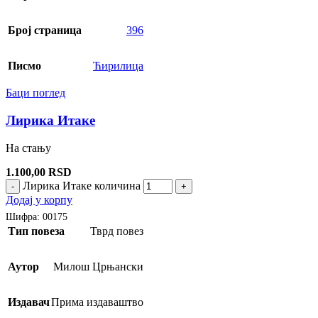
Број страница
396
Писмо
Ћирилица
Баци поглед
Лирика Итаке
На стању
1.100,00
RSD
Лирика Итаке количина
-
+
Додај у корпу
Шифра:
00175
Тип повеза
Тврд повез
Аутор
Милош Црњански
Издавач
Прима издаваштво