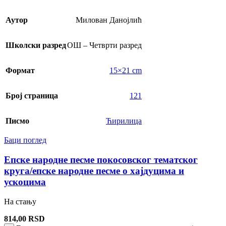
Аутор
Милован Данојлић
Школски разред
ОШ – Четврти разред
Формат
15×21 cm
Број страница
121
Писмо
Ћирилица
Баци поглед
Епске народне песме покосовског тематског
круга/епске народне песме о хајдуцима и
ускоцима
На стању
814,00
RSD