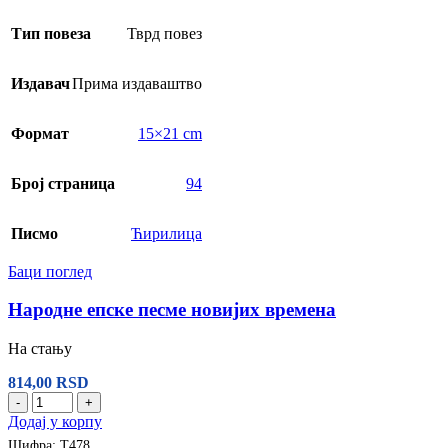
Тип повеза
Тврд повез
Издавач
Прима издаваштво
Формат
15×21 cm
Број страница
94
Писмо
Ћирилица
Баци поглед
Народне епске песме новијих времена
На стању
814,00
RSD
-
+
Додај у корпу
Шифра:
Т478