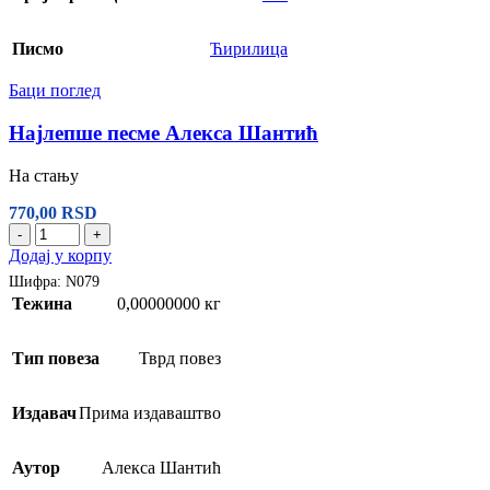
Писмо
Ћирилица
Баци поглед
Најлепше песме Алекса Шантић
На стању
770,00
RSD
-
+
Додај у корпу
Шифра:
N079
Тежина
0,00000000 кг
Тип повеза
Тврд повез
Издавач
Прима издаваштво
Аутор
Алекса Шантић