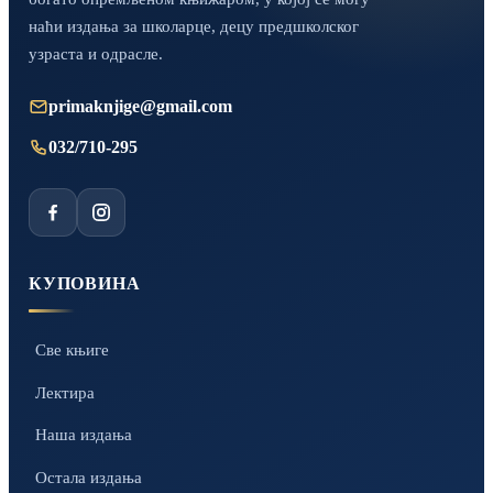
наћи издања за школарце, децу предшколског
узраста и одрасле.
primaknjige@gmail.com
032/710-295
КУПОВИНА
Све књиге
Лектира
Наша издања
Остала издања