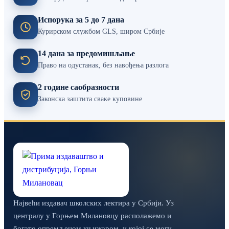
Испорука за 5 до 7 дана
Курирском службом GLS, широм Србије
14 дана за предомишљање
Право на одустанак, без навођења разлога
2 године саобразности
Законска заштита сваке куповине
Највећи издавач школских лектира у Србији. Уз
централу у Горњем Милановцу располажемо и
богато опремљеном књижаром, у којој се могу