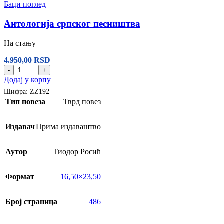
Баци поглед
Антологија српског песништва
На стању
4.950,00
RSD
-
+
Додај у корпу
Шифра:
ZZ192
Тип повеза
Тврд повез
Издавач
Прима издаваштво
Аутор
Тиодор Росић
Формат
16,50×23,50
Број страница
486