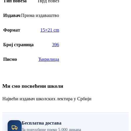
Тип повеза
Тврд повез
Издавач
Прима издаваштво
Формат
15×21 cm
Број страница
396
Писмо
Ћирилица
Ми смо посвећени школи
Највећи издавач школских лектира у Србији
Бесплатна достава
За поруџбине преко 5.000 динара