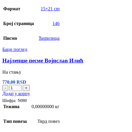
Формат
15×21 cm
Број страница
146
Писмо
Ћирилица
Баци поглед
Најлепше песме Војислав Илић
На стању
770,00
RSD
-
+
Додај у корпу
Шифра:
N080
Тежина
0,00000000 кг
Тип повеза
Тврд повез