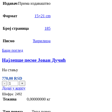
Издавач
Прима издаваштво
Формат
15×21 cm
Број страница
185
Писмо
Ћирилица
Баци поглед
Најлепше песме Јован Дучић
На стању
770,00
RSD
-
+
Додај у корпу
Шифра:
2492
Тежина
0,00000000 кг
Тип повеза
Тврд повез