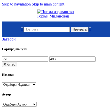
Skip to navigation
Skip to main content
When autocompl
Претрага
Затвори
Сортирај по цени
Филтер
Издавач
Аутор