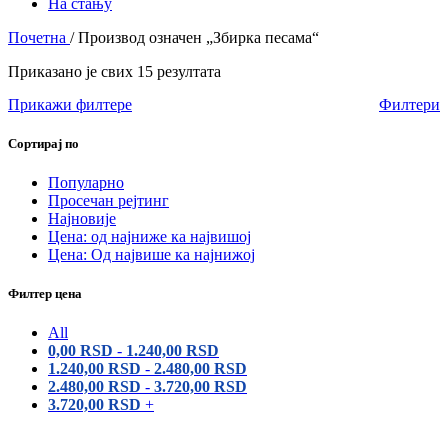
На стању
Почетна
/
Производ oзначен „Збирка песама“
Приказано је свих 15 резултата
Прикажи филтере
Филтери
Сортирај по
Популарно
Просечан рејтинг
Најновије
Цена: од најниже ка највишој
Цена: Од највише ка најнижој
Филтер цена
All
0,00
RSD
-
1.240,00
RSD
1.240,00
RSD
-
2.480,00
RSD
2.480,00
RSD
-
3.720,00
RSD
3.720,00
RSD
+