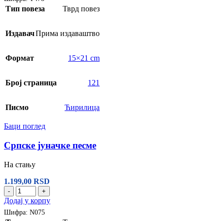
Тип повеза
Тврд повез
Издавач
Прима издаваштво
Формат
15×21 cm
Број страница
121
Писмо
Ћирилица
Баци поглед
Српске јуначке песме
На стању
1.199,00
RSD
-
+
Додај у корпу
Шифра:
N075