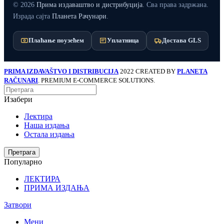
© 2026
Прима издаваштво и дистрибуција
. Сва права задржана.
Израда сајта
Планета Рачунари
.
Плаћање поузећем
Уплатница
Достава GLS
PRIMA IZDAVAŠTVO I DISTRIBUCIJA
2022 CREATED BY
PLANETA
RAČUNARI
. PREMIUM E-COMMERCE SOLUTIONS.
Изабери
Лектира
Наша издања
Остала издања
When autocomplete results are available use up and down a
Претрага
Популарно
ЛЕКТИРА
ПРИМА ИЗДАЊА
Затвори
Мени