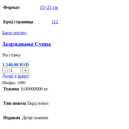
Формат
15×21 cm
Број страница
112
Баци поглед
Задржавање Сунца
На стању
1.540,00
RSD
-
+
Додај у корпу
Шифра:
1080
Тежина
0,00000000 кг
Тип повеза
Тврд повез
Издавач
Дечје новине