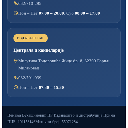
032/710-295
Пон – Пет
07.00 – 20.00
, Суб
08.00 – 17.00
ИЗДАВАШТВО
Централа и канцеларије
Милутина Тодоровића Жице бр. 8, 32300 Горњи
Милановац
032/701-039
Пон – Пет
07.30 – 15.30
Немања Вукашиновић ПР Издаваштво и дистрибуција Прима
ПИБ: 101153146
Матични број: 55071284