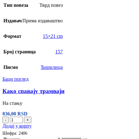
Тип повеза
Тврд повез
Издавач
Прима издаваштво
Формат
15×21 cm
Број страница
157
Писмо
Ћирилица
Баци поглед
Како спавају трамваји
На стању
836,00
RSD
-
+
Додај у корпу
Шифра:
2406