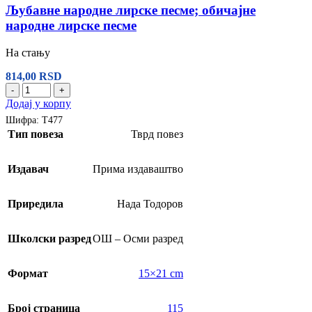
Љубавне народне лирске песме; обичајне
народне лирске песме
На стању
814,00
RSD
-
+
Додај у корпу
Шифра:
Т477
Тип повеза
Тврд повез
Издавач
Прима издаваштво
Приредила
Нада Тодоров
Школски разред
ОШ – Осми разред
Формат
15×21 cm
Број страница
115