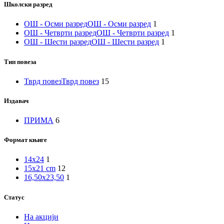
Школски разред
ОШ - Осми разред
ОШ - Осми разред
1
ОШ - Четврти разред
ОШ - Четврти разред
1
ОШ - Шести разред
ОШ - Шести разред
1
Тип повеза
Тврд повез
Тврд повез
15
Издавач
ПРИМА
6
Формат књиге
14x24
1
15x21 cm
12
16,50x23,50
1
Статус
На акцији