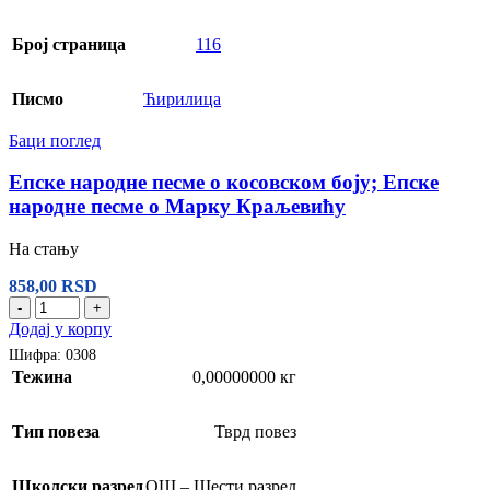
Број страница
116
Писмо
Ћирилица
Баци поглед
Епске народне песме о косовском боју; Епске
народне песме о Марку Краљевићу
На стању
858,00
RSD
-
+
Додај у корпу
Шифра:
0308
Тежина
0,00000000 кг
Тип повеза
Тврд повез
Школски разред
ОШ – Шести разред