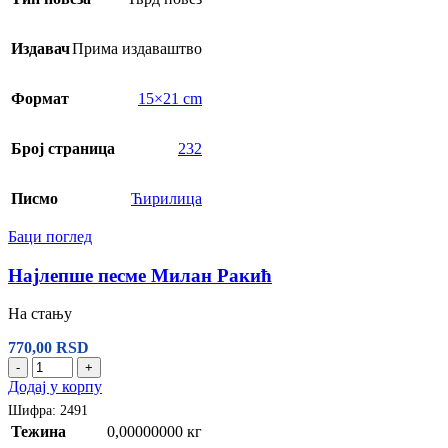
Издавач
Прима издаваштво
Формат
15×21 cm
Број страница
232
Писмо
Ћирилица
Баци поглед
Најлепше песме Милан Ракић
На стању
770,00
RSD
-
+
Додај у корпу
Шифра:
2491
Тежина
0,00000000 кг