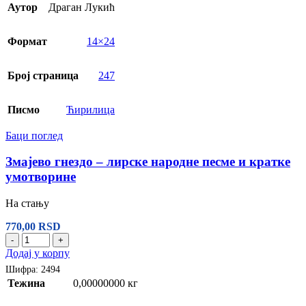
Аутор
Драган Лукић
Формат
14×24
Број страница
247
Писмо
Ћирилица
Баци поглед
Змајево гнездо – лирске народне песме и кратке
умотворине
На стању
770,00
RSD
-
+
Додај у корпу
Шифра:
2494
Тежина
0,00000000 кг