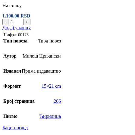
На стању
1.100,00
RSD
-
+
Додај у корпу
Шифра:
00175
Тип повеза
Тврд повез
Аутор
Милош Црњански
Издавач
Прима издаваштво
Формат
15×21 cm
Број страница
266
Писмо
Ћирилица
Баци поглед