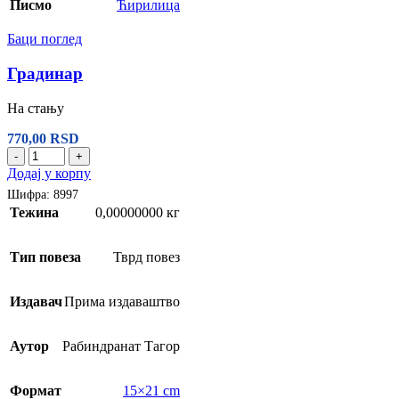
Писмо
Ћирилица
Баци поглед
Градинар
На стању
770,00
RSD
-
+
Додај у корпу
Шифра:
8997
Тежина
0,00000000 кг
Тип повеза
Тврд повез
Издавач
Прима издаваштво
Аутор
Рабиндранат Тагор
Формат
15×21 cm