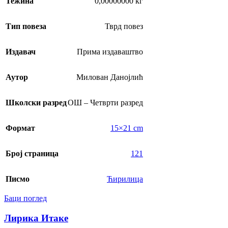
Тежина
0,00000000 кг
Тип повеза
Тврд повез
Издавач
Прима издаваштво
Аутор
Милован Данојлић
Школски разред
ОШ – Четврти разред
Формат
15×21 cm
Број страница
121
Писмо
Ћирилица
Баци поглед
Лирика Итаке