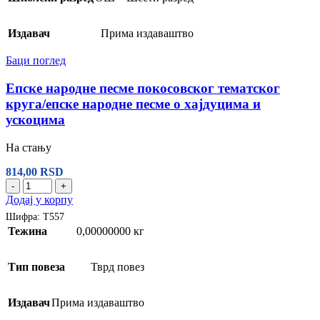
Издавач
Прима издаваштво
Баци поглед
Епске народне песме покосовског тематског
круга/епске народне песме о хајдуцима и
ускоцима
На стању
814,00
RSD
-
+
Додај у корпу
Шифра:
Т557
Тежина
0,00000000 кг
Тип повеза
Тврд повез
Издавач
Прима издаваштво