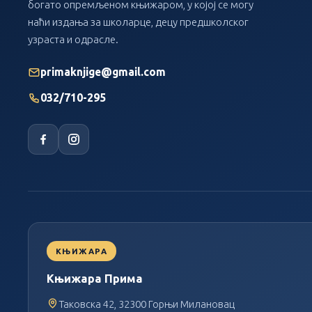
богато опремљеном књижаром, у којој се могу
наћи издања за школарце, децу предшколског
узраста и одрасле.
primaknjige@gmail.com
032/710-295
КЊИЖАРА
Књижара Прима
Таковска 42, 32300 Горњи Милановац