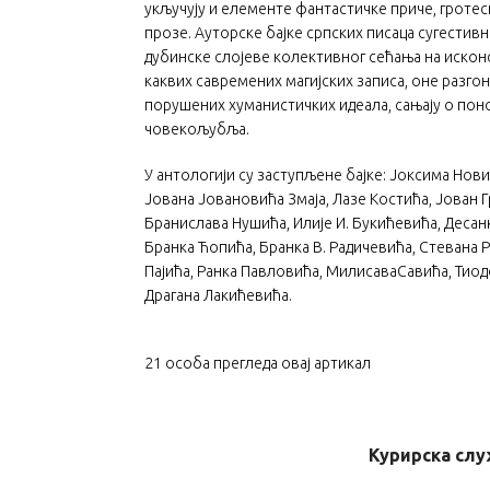
укључују и елементе фантастичке приче, гротес
прозе. Ауторске бајке српских писаца сугестив
дубинске слојеве колективног сећања на искон
каквих савремених магијских записа, оне разгоне
порушених хуманистичких идеала, сањају о пон
човекољубља.
У антологији су заступљене бајке: Јоксима Нов
Јована Јовановића Змаја, Лазе Костића, Јован 
Бранислава Нушића, Илије И. Букићевића, Десан
Бранка Ћопића, Бранка В. Радичевића, Стевана 
Пајића, Ранка Павловића, МилисаваСавића, Тиод
Драгана Лакићевића.
21
особа прегледа овај артикал
Курирска сл