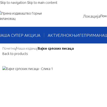
Skip to navigation
Skip to main content
Локација
Пон 
НАША СУПЕР АКЦИЈА
АКТУЕЛНО
КЊИГЕ
ПРИМА
НА
Почетна
/
Наша издања
/
Бајке српских писаца
Back to products