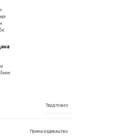
и
ије
м
бе.
дана
на
џбине
Тврд повез
Прима издаваштво