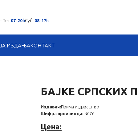
- Пет
07-20h
Суб:
08-17h
ША ИЗДАЊА
КОНТАКТ
БАЈКЕ СРПСКИХ 
Издавач:
Прима издаваштво
Шифра производа:
N076
Цена: