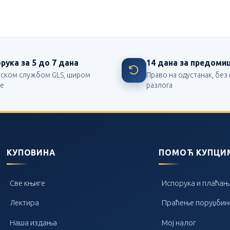
рука за 5 до 7 дана
14 дана за предом
рском службом GLS, широм
Право на одустанак, бе
је
разлога
КУПОВИНА
ПОМОЋ КУПЦИ
Све књиге
Испорука и плаћањ
Лектира
Праћење поруџбин
Наша издања
Мој налог