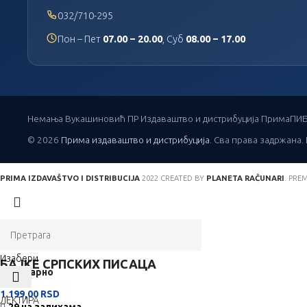
032/710-295
Пон – Пет
07.00 – 20.00
, Суб
08.00 – 17.00
Немања Вукашиновић ПР Издаваштво и дистрибуција Прима
ПИБ
© 2026
Прима издаваштво и дистрибуција
. Сва права задржана.
PRIMA IZDAVAŠTVO I DISTRIBUCIJA
2022 CREATED BY
PLANETA RAČUNARI
. PRE
Изабери
БАЈКЕ СРПСКИХ ПИСАЦА
Популарно
When autocomplete results are available use up and down arrows to revi
1.199,00
RSD
ЛЕКТИРА