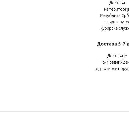
Достава
на териториј
Републике Срб
се врши путе
курирске служ
Достава 5-7 
Достава је
5-7 радних да
од потврде пору