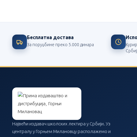
Највећи издавач школских лектира у Србији
Бесплатна достава
Испо
За поруџбине преко 5.000 динара
Кури
Срби
Највећи издавач школских лектира у Србији. Уз
централу у Горњем Милановцу располажемо и