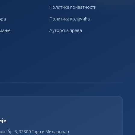
Политика приватности
ора
Политика колачића
имање
Ауторска права
ије
це бр. 8, 32300 Горњи Милановац