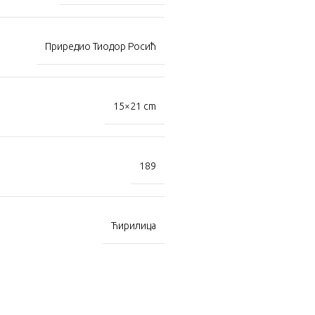
Приредио Тиодор Росић
15×21 cm
189
Ћирилица