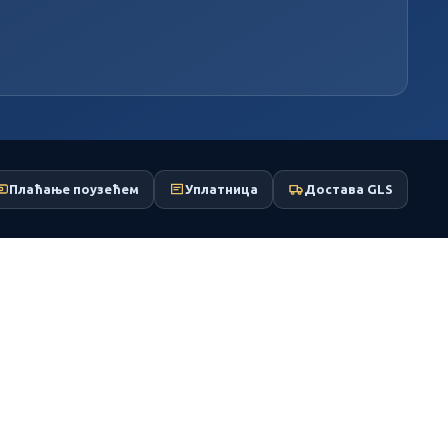
Плаћање поузећем
Уплатница
Достава GLS
 touch or with swipe gestures.