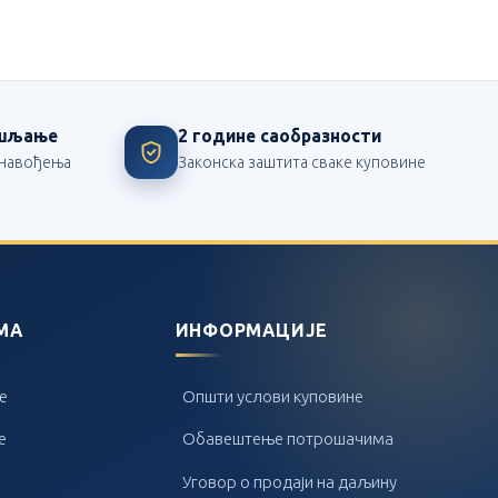
ишљање
2 године саобразности
з навођења
Законска заштита сваке куповине
МА
ИНФОРМАЦИЈЕ
е
Општи услови куповине
е
Обавештење потрошачима
Уговор о продаји на даљину