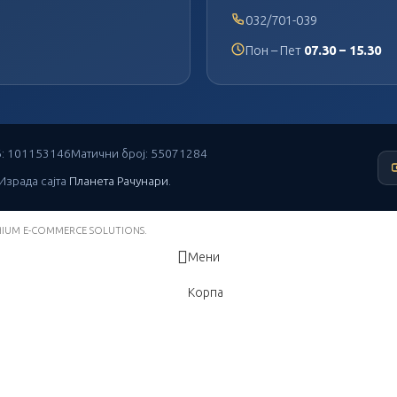
032/701-039
Пон – Пет
07.30 – 15.30
: 101153146
Матични број: 55071284
 Израда сајта
Планета Рачунари
.
MIUM E-COMMERCE SOLUTIONS.
Мени
Корпа
ew and enter to go to the desired page. Touch device users, explore by