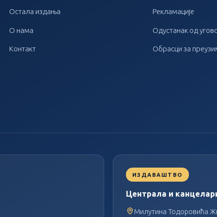
Остала издања
Рекламације
О нама
Одустанак од угов
Контакт
Обрасци за преуз
ИЗДАВАШТВО
Централа и канцелар
Милутина Тодоровића Жи