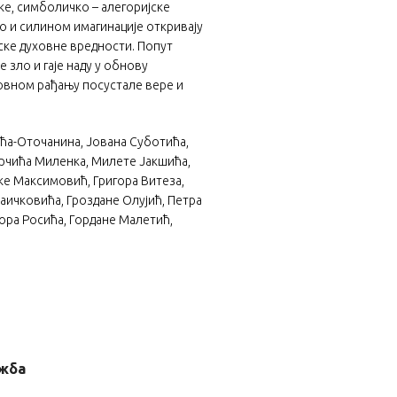
ке, симболичко – алегоријске
но и силином имагинације откривају
ске духовне вредности. Попут
 зло и гаје наду у обнову
овном рађању посустале вере и
ића-Оточанина, Јована Суботића,
Грчића Миленка, Милете Јакшића,
ке Максимовић, Григора Витеза,
Раичковића, Гроздане Олујић, Петра
ора Росића, Гордане Малетић,
ужба