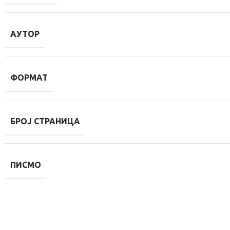
АУТОР
ФОРМАТ
БРОЈ СТРАНИЦА
ПИСМО
Ми смо посвећени школи