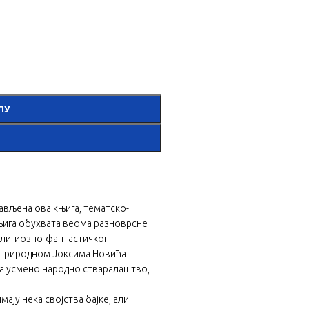
ПУ
стављена ова књига, тематско-
њига обухвата веома разноврсне
елигиозно-фантастичког
тприродном Јоксима Новића
на усмено народно стваралаштво,
мају нека својства бајке, али