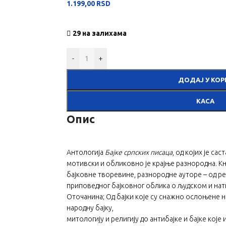
1.199,00
RSD
29 на залихама
-
+
ДОДАЈ У КОР
КАСА
Опис
Антологија
Бајке српских писаца
, од којих је са
мотивски и обликовно је крајње разнородна. К
бајковне творевине, разнородне ауторе – од р
приповедног бајковног облика о људском и на
Оточанина; Од бајки које су снажно ослоњене 
народну бајку,
митологију и религију до антибајке и бајке које и