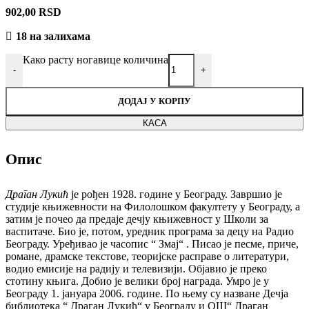
902,00
RSD
18 на залихама
Како расту ногавице количина
-
+
ДОДАЈ У КОРПУ
КАСА
Опис
Драган Лукић
је рођен 1928. године у Београду. Завршио је
студије књижевности на Филолошком факултету у Београду, а
затим је почео да предаје дечју књижевност у Школи за
васпитаче. Био је, потом, уредник програма за децу на Радио
Београду. Уређивао је часопис “ Змај“ . Писао је песме, приче,
романе, драмске текстове, теоријске расправе о литератури,
водио емисије на радију и телевизији. Објавио је преко
стотину књига. Добио је велики број награда. Умро је у
Београду 1. јануара 2006. године. По њему су назване Дечја
библиотека “ Драган Лукић“ у Београду и ОШ“ Драган