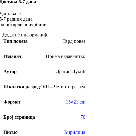
Достава 5-7 дана
Достава је
5-7 радних дана
од потврде поруџбине
Додатне информације
Тип повеза
Тврд повез
Издавач
Прима издаваштво
Аутор
Драган Лукић
Школски разред
ОШ – Четврти разред
Формат
15×21 cm
Број страница
70
Писмо
Ћирилица