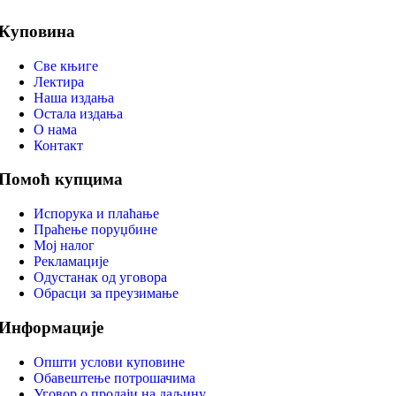
Куповина
Све књиге
Лектира
Наша издања
Остала издања
О нама
Контакт
Помоћ купцима
Испорука и плаћање
Праћење поруџбине
Мој налог
Рекламације
Одустанак од уговора
Обрасци за преузимање
Информације
Општи услови куповине
Обавештење потрошачима
Уговор о продаји на даљину