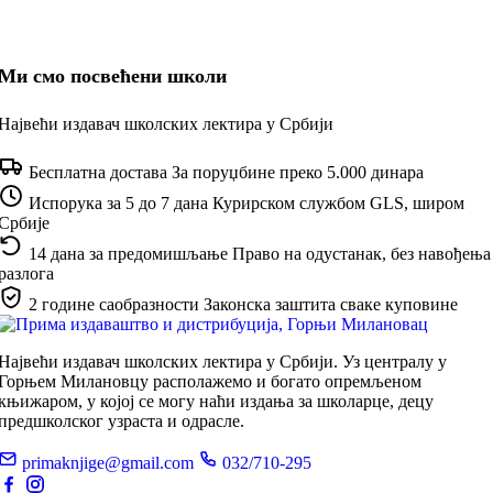
Ми смо посвећени школи
Највећи издавач школских лектира у Србији
Бесплатна достава
За поруџбине преко 5.000 динара
Испорука за 5 до 7 дана
Курирском службом GLS, широм
Србије
14 дана за предомишљање
Право на одустанак, без навођења
разлога
2 године саобразности
Законска заштита сваке куповине
Највећи издавач школских лектира у Србији. Уз централу у
Горњем Милановцу располажемо и богато опремљеном
књижаром, у којој се могу наћи издања за школарце, децу
предшколског узраста и одрасле.
primaknjige@gmail.com
032/710-295