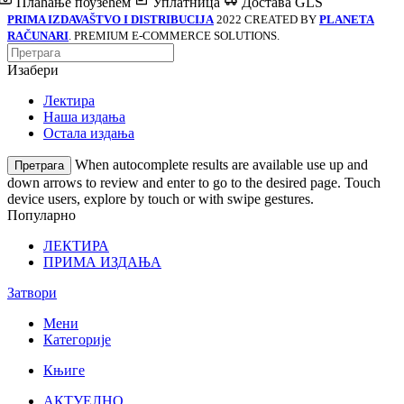
Плаћање поузећем
Уплатница
Достава GLS
PRIMA IZDAVAŠTVO I DISTRIBUCIJA
2022 CREATED BY
PLANETA
RAČUNARI
. PREMIUM E-COMMERCE SOLUTIONS.
Изабери
Лектира
Наша издања
Остала издања
When autocomplete results are available use up and
Претрага
down arrows to review and enter to go to the desired page. Touch
device users, explore by touch or with swipe gestures.
Популарно
ЛЕКТИРА
ПРИМА ИЗДАЊА
Затвори
Мени
Категорије
Књиге
АКТУЕЛНО