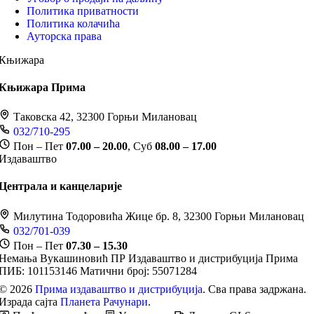
Политика приватности
Политика колачића
Ауторска права
Књижара
Књижара Прима
Таковска 42, 32300 Горњи Милановац
032/710-295
Пон – Пет
07.00 – 20.00
, Суб
08.00 – 17.00
Издаваштво
Централа и канцеларије
Милутина Тодоровића Жице бр. 8, 32300 Горњи Милановац
032/701-039
Пон – Пет
07.30 – 15.30
Немања Вукашиновић ПР Издаваштво и дистрибуција Прима
ПИБ: 101153146
Матични број: 55071284
© 2026
Прима издаваштво и дистрибуција
. Сва права задржана.
Израда сајта
Планета Рачунари
.