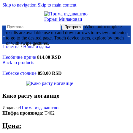
Skip to navigation
Skip to main content
When autocomplete
Претрага
results are available use up and down arrows to review and enter
to go to the desired page. Touch device users, explore by touch
or with swipe gestures.
Почетна
/
Наша издања
Необичне приче
814,00
RSD
Back to products
Небеске столице
858,00
RSD
Како расту ногавице
Издавач:
Прима издаваштво
Шифра производа:
Т402
Цена: