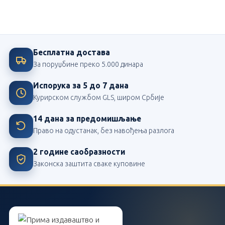
Највећи издавач школских лектира у Србији
Бесплатна достава
За поруџбине преко 5.000 динара
Испорука за 5 до 7 дана
Курирском службом GLS, широм Србије
14 дана за предомишљање
Право на одустанак, без навођења разлога
2 године саобразности
Законска заштита сваке куповине