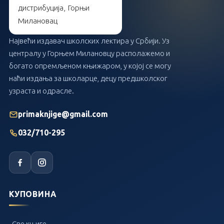
Највећи издавач школских лектира у Србији. Уз
централу у Горњем Милановцу располажемо и
богато опремљеном књижаром, у којој се могу
наћи издања за школарце, децу предшколског
узраста и одрасле.
primaknjige@gmail.com
032/710-295
КУПОВИНА
Све књиге