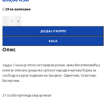
29 на залихама
-
+
ДОДАЈ У КОРПУ
КАСА
Опис
Хајдук Станко
је епско историјски роман Јанка Веселиновића у
коме је описано јунаштво српског народа и његова борва за
слободу и који је подељен на три дела : Одметник, Осветник,
Бесмртник.
21
особа прегледа овај артикал