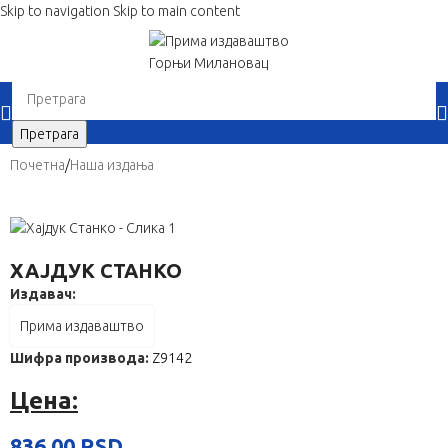
Skip to navigation
Skip to main content
When autocomplete results are available use up and down 
Претрага
Почетна
/
Наша издања
ХАЈДУК СТАНКО
Издавач:
Прима издаваштво
Шифра производа:
Z9142
Цена:
836,00
RSD