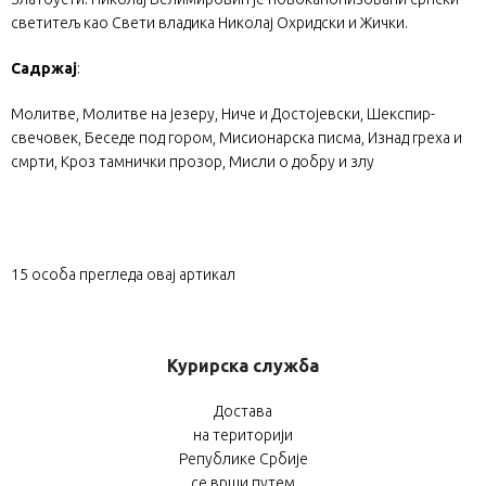
светитељ као Свети владика Николај Охридски и Жички.
Садржај
:
Молитве, Молитве на језеру, Ниче и Достојевски, Шекспир-
свечовек, Беседе под гором, Мисионарска писма, Изнад греха и
смрти, Кроз тамнички прозор, Мисли о добру и злу
15
особа прегледа овај артикал
Курирска служба
Достава
на територији
Републике Србије
се врши путем