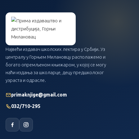
Највећи издавач школских лектира у Србији. Уз
централу у Горњем Милановцу располажемо и
богато опремљеном књижаром, у којој се могу
наћи издања за школарце, децу предшколског
узраста и одрасле.
primaknjige@gmail.com
032/710-295