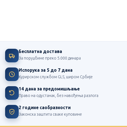
Ми смо посвећени школи
Највећи издавач школских лектира у Србији
Бесплатна достава
За поруџбине преко 5.000 динара
Испорука за 5 до 7 дана
Курирском службом GLS, широм Србије
14 дана за предомишљање
Право на одустанак, без навођења разлога
2 године саобразности
Законска заштита сваке куповине