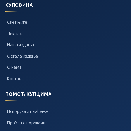
КУПОВИНА
Све књиге
Лектира
Наша издања
Остала издања
О нама
Контакт
ПОМОЋ КУПЦИМА
Испорука и плаћање
Праћење поруџбине