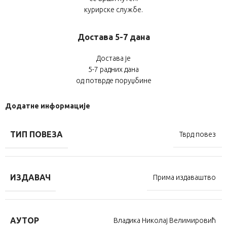
курирске службе.
Достава 5-7 дана
Достава је
5-7 радних дана
од потврде поруџбине
Додатне информације
ТИП ПОВЕЗА
Тврд повез
ИЗДАВАЧ
Прима издаваштво
АУТОР
Владика Николај Велимировић