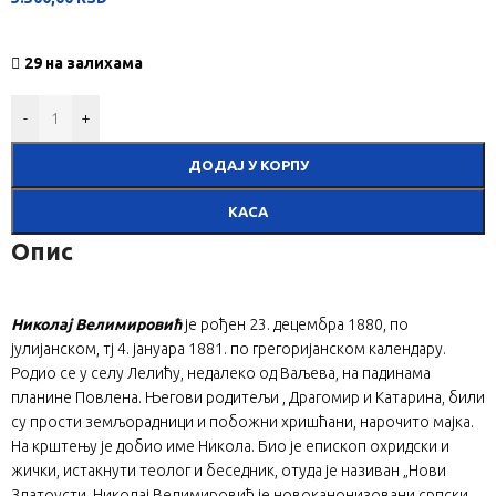
29 на залихама
-
+
ДОДАЈ У КОРПУ
КАСА
Опис
Николај Велимировић
је рођен 23. децембра 1880, по
јулијанском, тј 4. јануара 1881. по грегоријанском календару.
Родио се у селу Лелићу, недалеко од Ваљева, на падинама
планине Повлена. Његови родитељи , Драгомир и Катарина, били
су прости земљорадници и побожни хришћани, нарочито мајка.
На крштењу је добио име Никола. Био је епископ охридски и
жички, истакнути теолог и беседник, отуда је називан „Нови
Златоусти. Николај Велимировић је новоканонизовани српски