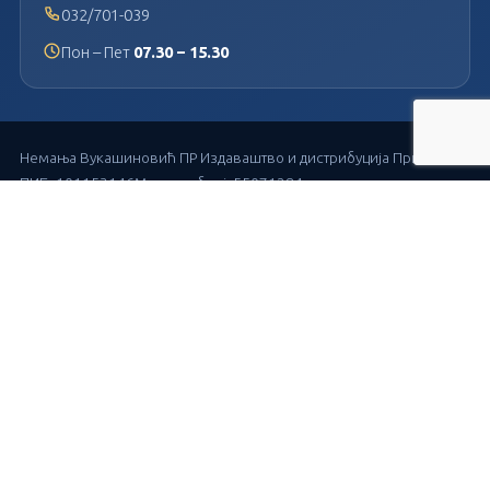
032/701-039
Пон – Пет
07.30 – 15.30
Немања Вукашиновић ПР Издаваштво и дистрибуција Прима
ПИБ: 101153146
Матични број: 55071284
© 2026
Прима издаваштво и дистрибуција
. Сва права задржана.
Израда сајта
Планета Рачунари
.
Плаћање поузећем
Уплатница
Достава GLS
PRIMA IZDAVAŠTVO I DISTRIBUCIJA
2022 CREATED BY
PLANETA RAČUNARI
.
PREMIUM E-COMMERCE SOLUTIONS.
Мени