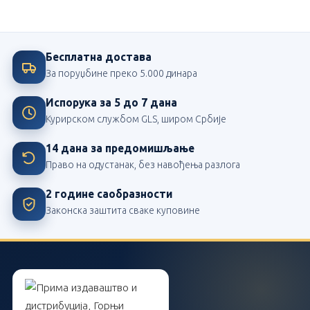
Највећи издавач школских лектира у Србији
Бесплатна достава
За поруџбине преко 5.000 динара
Испорука за 5 до 7 дана
Курирском службом GLS, широм Србије
14 дана за предомишљање
Право на одустанак, без навођења разлога
2 године саобразности
Законска заштита сваке куповине