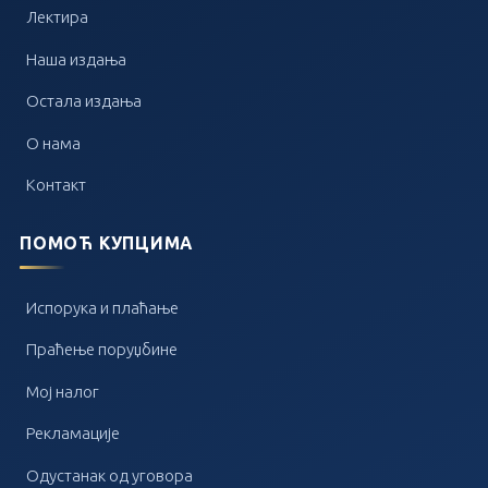
Лектира
Наша издања
Остала издања
О нама
Контакт
ПОМОЋ КУПЦИМА
Испорука и плаћање
Праћење поруџбине
Мој налог
Рекламације
Одустанак од уговора