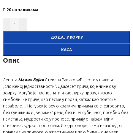
20 на залихама
-
+
ДОДАЈ У КОРПУ
КАСА
Опис
Лепота
Малих бајки
Стевана Раичковића јесте у њиховој
„сложеној једноставности“. Двадесет прича, које чине ову
збирку, могуће је препознати и као лирку прозу, лирско –
симболичке приче, као песме у прози, каткад као поетске
параболе… Но, увек је реч о кратким причама које језгровито,
без сувишних и „великих“ речи, без ичег субишног, посебно без
наметања, мудрости коју преносе, причају о најважнијим
стварима људског постојања. И када говоре, само наизглед, о
појавама из природе, о животињама или о биљу – оне увек