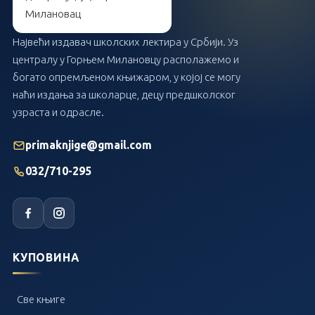
Највећи издавач школских лектира у Србији. Уз
централу у Горњем Милановцу располажемо и
богато опремљеном књижаром, у којој се могу
наћи издања за школарце, децу предшколског
узраста и одрасле.
primaknjige@gmail.com
032/710-295
КУПОВИНА
Све књиге