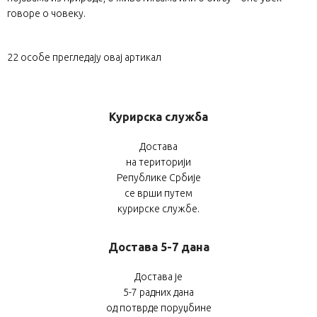
говоре о човеку.
22
особе прегледају овај артикал
Курирска служба
Достава
на територији
Републике Србије
се врши путем
курирске службе.
Достава 5-7 дана
Достава је
5-7 радних дана
од потврде поруџбине